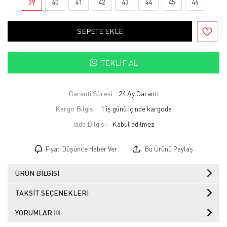
39
40
41
42
43
44
45
46
SEPETE EKLE
TEKLIF AL
Garanti Süresi:
24 Ay Garanti
Kargo Bilgisi:
1 iş günü içinde kargoda
İade Bilgisi:
Fiyatı Düşünce Haber Ver
Bu Ürünü Paylaş
ÜRÜN BILGISI
TAKSIT SEÇENEKLERI
YORUMLAR
(0)