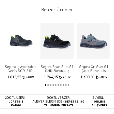
Benzer Ürünler
Segura İş Ayakkabısı
Segura Siyah Süet S1
Segura Gri Süet S1
Vezüv SGR-31R
Çelik Burunlu İş
Çelik Burunlu İş
Güvenlik Ayakkabısı
Güvenlik Ayakkabısı
1.813,55
1.764,15
1.483,81
+KDV
+KDV
+KDV
SGR-52
SGR-51
2000 TL ÜZERİ -
2000 TL VE ÜZERİ
GÜVENLİ -
ÜCRETSİZ
ALIŞVERİŞLERİNİZDE -
SEPETTE 100
ONLINE
KARGO
TL İNDİRİM FIRSATI
ALIŞVERİŞ