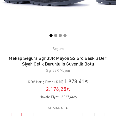
Segura
Mekap Segura Sgr 33R Mayon S2 Src Baskılı Deri
Siyah Çelik Burunlu Iş Güvenlik Botu
Sgr 33R Mayon
1.978,41
KDV Hariç Fiyatı (
%10
):
2.176,25
Havale Fiyatı:
2.067,44
NUMARA:
39