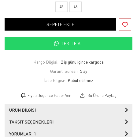
45
46
SEPETE EKLE
TEKLIF AL
Kargo Bilgisi:
2 iş günü içinde kargoda
Garanti Süresi:
5 ay
İade Bilgisi:
Fiyatı Düşünce Haber Ver
Bu Ürünü Paylaş
ÜRÜN BILGISI
TAKSIT SEÇENEKLERI
YORUMLAR
(0)