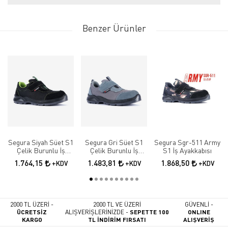
Benzer Ürünler
Segura Siyah Süet S1
Segura Gri Süet S1
Segura Sgr-511 Army
Çelik Burunlu İş
Çelik Burunlu İş
S1 İş Ayakkabısı
Güvenlik Ayakkabısı
Güvenlik Ayakkabısı
1.764,15
1.483,81
1.868,50
+KDV
+KDV
+KDV
SGR-52
SGR-51
2000 TL ÜZERİ -
2000 TL VE ÜZERİ
GÜVENLİ -
ÜCRETSİZ
ALIŞVERİŞLERİNİZDE -
SEPETTE 100
ONLINE
KARGO
TL İNDİRİM FIRSATI
ALIŞVERİŞ