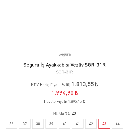
Segura
Segura İş Ayakkabısı Vezüv SGR-31R
SGR-31R
1.813,55
KDV Hariç Fiyatı (
%10
):
1.994,90
Havale Fiyatı:
1.895,15
NUMARA:
43
36
37
38
39
40
41
42
43
44