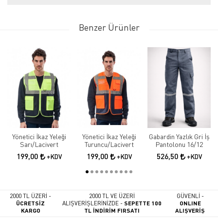
Benzer Ürünler
Yönetici İkaz Yeleği
Yönetici İkaz Yeleği
Gabardin Yazlık Gri İş
Sarı/Lacivert
Turuncu/Lacivert
Pantolonu 16/12
199,00
199,00
526,50
+KDV
+KDV
+KDV
2000 TL ÜZERİ -
2000 TL VE ÜZERİ
GÜVENLİ -
ÜCRETSİZ
ALIŞVERİŞLERİNİZDE -
SEPETTE 100
ONLINE
KARGO
TL İNDİRİM FIRSATI
ALIŞVERİŞ