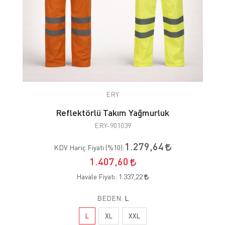
ERY
Reflektörlü Takım Yağmurluk
ERY-901039
1.279,64
KDV Hariç Fiyatı (
%10
):
1.407,60
Havale Fiyatı:
1.337,22
BEDEN:
L
L
XL
XXL