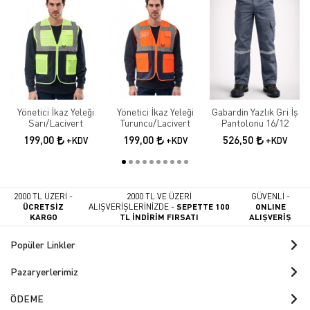
Yönetici İkaz Yeleği
Yönetici İkaz Yeleği
Gabardin Yazlık Gri İş
Sarı/Lacivert
Turuncu/Lacivert
Pantolonu 16/12
199,00
199,00
526,50
+KDV
+KDV
+KDV
2000 TL ÜZERİ -
2000 TL VE ÜZERİ
GÜVENLİ -
ÜCRETSİZ
ALIŞVERİŞLERİNİZDE -
SEPETTE 100
ONLINE
KARGO
TL İNDİRİM FIRSATI
ALIŞVERİŞ
Popüler Linkler
Pazaryerlerimiz
ÖDEME