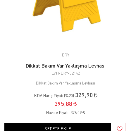
ERY
Dikkat Bakım Var Yaklaşma Levhası
LVH-ERY-02142
Dikkat Bakım Var Yaklaşma Levhası
329,90
KDV Hariç Fiyatı (
%20
):
395,88
Havale Fiyatı:
376,09
SEPETE EKLE