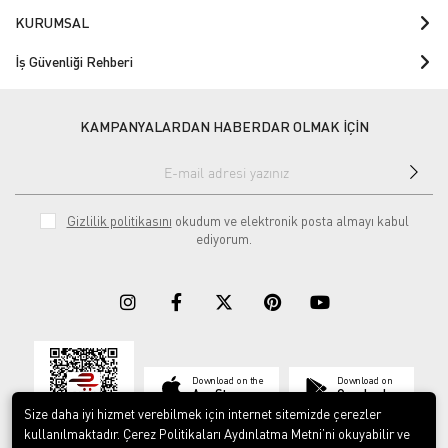
KURUMSAL
İş Güvenliği Rehberi
KAMPANYALARDAN HABERDAR OLMAK İÇİN
Gizlilik politikasını
okudum ve elektronik posta almayı kabul
ediyorum.
Download on the
Download on
App Store
Google play
Size daha iyi hizmet verebilmek için internet sitemizde çerezler
kullanılmaktadır. Çerez Politikaları Aydınlatma Metni’ni okuyabilir ve