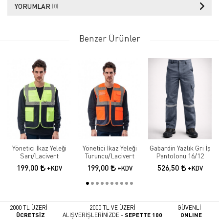
YORUMLAR
(0)
Benzer Ürünler
Yönetici İkaz Yeleği
Yönetici İkaz Yeleği
Gabardin Yazlık Gri İş
Sarı/Lacivert
Turuncu/Lacivert
Pantolonu 16/12
199,00
199,00
526,50
+KDV
+KDV
+KDV
2000 TL ÜZERİ -
2000 TL VE ÜZERİ
GÜVENLİ -
ÜCRETSİZ
ALIŞVERİŞLERİNİZDE -
SEPETTE 100
ONLINE