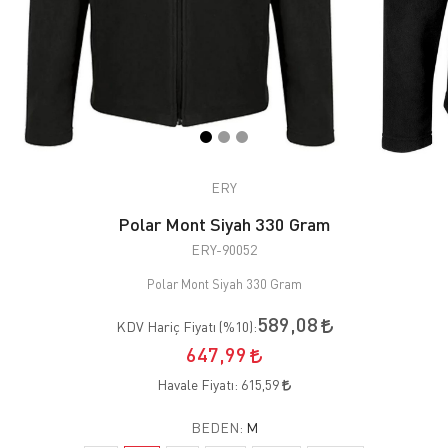
ERY
Polar Mont Siyah 330 Gram
ERY-90052
Polar Mont Siyah 330 Gram
589,08
KDV Hariç Fiyatı (
%10
):
647,99
Havale Fiyatı:
615,59
BEDEN:
M