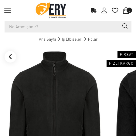
0
Ana Sayfa
İş Elbiseleri
Polar
FIRSAT
HIZLI KARGO