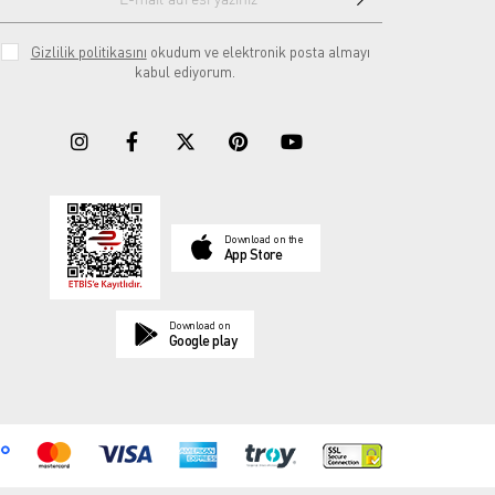
Gizlilik politikasını
okudum ve elektronik posta almayı
kabul ediyorum.
Download on the
App Store
Download on
Google play