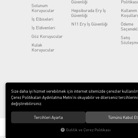
Güvenliği
Politikası
Solunum
Koruyucular
Hepsiburada Ery İş
Kullanım
Güvenliği
Koşulları
İş Elbiseleri
N11 Ery İş Güvenliği
Ödeme
İş Eldivenleri
Seçenekl
Göz Koruyucular
Satış
Sözleşme
Kulak
Koruyucular
Size daha iyi hizmet verebilmek için internet sitemizde çerezler kullanılm
Çerez Politikaları Aydınlatma Metni’ni okuyabilir ve dilerseniz tercihlerini
değiştirebilirsiniz.
Tercihleri Ayarla
Tümünü Kabul Et
© 2023
ERY İş Güvenliği Ekipmanları
. Tüm hakları saklıdır.
Gizlilik ve Çerez Politikası