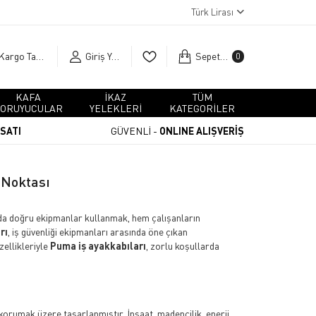
Türk Lirası
Kargo Takip
Giriş Yap
Sepetim
0
KAFA
İKAZ
TÜM
ORUYUCULAR
YELEKLERİ
KATEGORİLER
RSATI
GÜVENLİ -
ONLINE ALIŞVERİŞ
 Noktası
rında doğru ekipmanlar kullanmak, hem çalışanların
rı
, iş güvenliği ekipmanları arasında öne çıkan
zellikleriyle
Puma iş ayakkabıları
, zorlu koşullarda
e korumak üzere tasarlanmıştır. İnşaat, madencilik, enerji