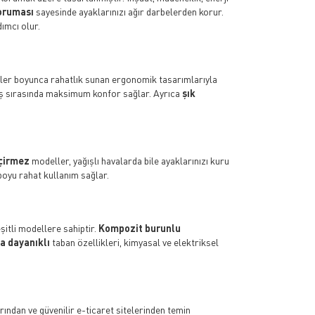
koruması
sayesinde ayaklarınızı ağır darbelerden korur.
ımcı olur.
tler boyunca rahatlık sunan ergonomik tasarımlarıyla
e iş sırasında maksimum konfor sağlar. Ayrıca
şık
çirmez
modeller, yağışlı havalarda bile ayaklarınızı kuru
boyu rahat kullanım sağlar.
şitli modellere sahiptir.
Kompozit burunlu
a dayanıklı
taban özellikleri, kimyasal ve elektriksel
arından ve güvenilir e-ticaret sitelerinden temin