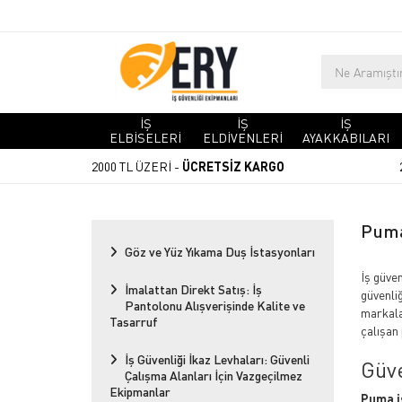
İŞ
İŞ
İŞ
ELBİSELERİ
ELDİVENLERİ
AYAKKABILARI
2000 TL ÜZERİ -
ÜCRETSİZ KARGO
Puma
Göz ve Yüz Yıkama Duş İstasyonları
İş güve
İmalattan Direkt Satış: İş
güvenliğ
Pantolonu Alışverişinde Kalite ve
markala
Tasarruf
çalışan
İş Güvenliği İkaz Levhaları: Güvenli
Güve
Çalışma Alanları İçin Vazgeçilmez
Ekipmanlar
Puma i