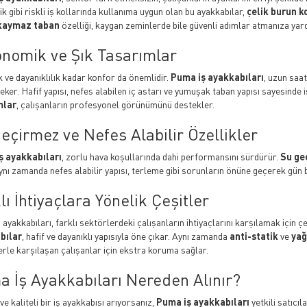
tik gibi riskli iş kollarında kullanıma uygun olan bu ayakkabılar,
çelik burun 
kaymaz taban
özelliği, kaygan zeminlerde bile güvenli adımlar atmanıza yard
nomik ve Şık Tasarımlar
k ve dayanıklılık kadar konfor da önemlidir.
Puma iş ayakkabıları
, uzun saa
çeker. Hafif yapısı, nefes alabilen iç astarı ve yumuşak taban yapısı sayesind
mlar
, çalışanların profesyonel görünümünü destekler.
eçirmez ve Nefes Alabilir Özellikler
ş ayakkabıları
, zorlu hava koşullarında dahi performansını sürdürür.
Su ge
Aynı zamanda nefes alabilir yapısı, terleme gibi sorunların önüne geçerek gün 
lı İhtiyaçlara Yönelik Çeşitler
ayakkabıları, farklı sektörlerdeki çalışanların ihtiyaçlarını karşılamak için çe
bılar
, hafif ve dayanıklı yapısıyla öne çıkar. Aynı zamanda
anti-statik
ve
yağ
erle karşılaşan çalışanlar için ekstra koruma sağlar.
 İş Ayakkabıları Nereden Alınır?
ve kaliteli bir iş ayakkabısı arıyorsanız,
Puma iş ayakkabıları
yetkili satıcıl