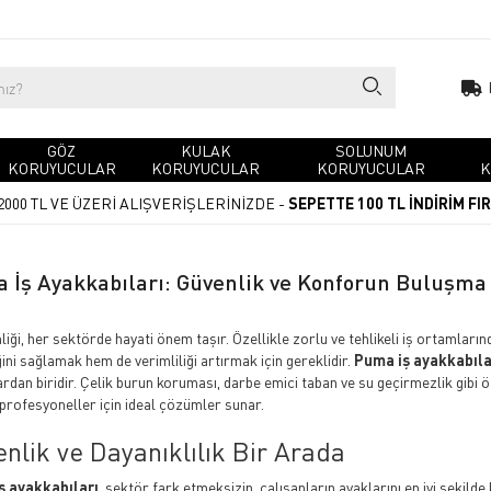
GÖZ
KULAK
SOLUNUM
KORUYUCULAR
KORUYUCULAR
KORUYUCULAR
K
2000 TL VE ÜZERİ ALIŞVERİŞLERİNİZDE -
SEPETTE 100 TL İNDİRİM FI
 İş Ayakkabıları: Güvenlik ve Konforun Buluşma
nliği, her sektörde hayati önem taşır. Özellikle zorlu ve tehlikeli iş ortamla
ini sağlamak hem de verimliliği artırmak için gereklidir.
Puma iş ayakkabıla
rdan biridir. Çelik burun koruması, darbe emici taban ve su geçirmezlik gibi ö
 profesyoneller için ideal çözümler sunar.
nlik ve Dayanıklılık Bir Arada
ş ayakkabıları
, sektör fark etmeksizin, çalışanların ayaklarını en iyi şekild