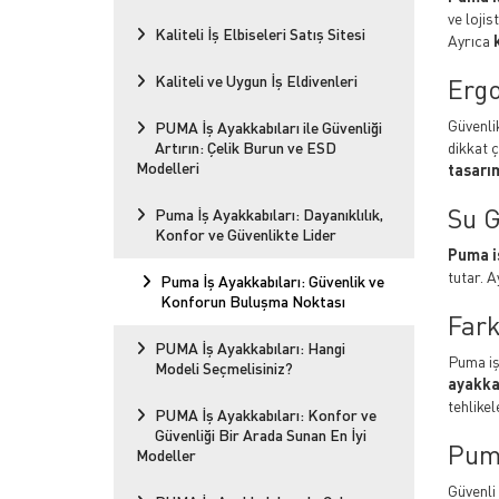
ve lojis
Kaliteli İş Elbiseleri Satış Sitesi
Ayrıca
Kaliteli ve Uygun İş Eldivenleri
Ergo
Güvenli
PUMA İş Ayakkabıları ile Güvenliği
Artırın: Çelik Burun ve ESD
dikkat 
Modelleri
tasarı
Su G
Puma İş Ayakkabıları: Dayanıklılık,
Konfor ve Güvenlikte Lider
Puma i
tutar. 
Puma İş Ayakkabıları: Güvenlik ve
Konforun Buluşma Noktası
Fark
PUMA İş Ayakkabıları: Hangi
Puma iş 
Modeli Seçmelisiniz?
ayakka
tehlikel
PUMA İş Ayakkabıları: Konfor ve
Güvenliği Bir Arada Sunan En İyi
Puma
Modeller
Güvenli 