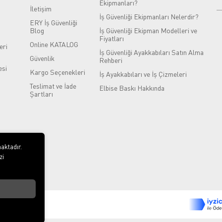
Ekipmanları?
İletişim
İş Güvenliği Ekipmanları Nelerdir?
ERY İş Güvenliği
Blog
İş Güvenliği Ekipman Modelleri ve
Fiyatları
Online KATALOG
eri
İş Güvenliği Ayakkabıları Satın Alma
Güvenlik
Rehberi
si
Kargo Seçenekleri
İş Ayakkabıları ve İş Çizmeleri
Teslimat ve İade
Elbise Baskı Hakkında
Şartları
aktadır.
zi