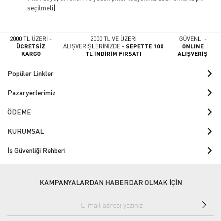
seçilmeli
)
2000 TL ÜZERİ -
2000 TL VE ÜZERİ
GÜVENLİ -
ÜCRETSİZ
ALIŞVERİŞLERİNİZDE -
SEPETTE 100
ONLINE
KARGO
TL İNDİRİM FIRSATI
ALIŞVERİŞ
Popüler Linkler
Pazaryerlerimiz
ÖDEME
KURUMSAL
İş Güvenliği Rehberi
KAMPANYALARDAN HABERDAR OLMAK İÇİN