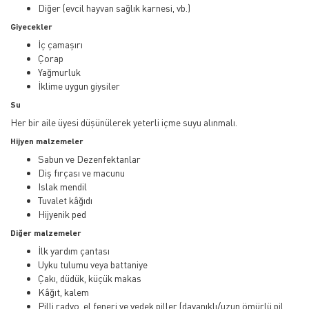
Diğer (evcil hayvan sağlık karnesi, vb.)
Giyecekler
İç çamaşırı
Çorap
Yağmurluk
İklime uygun giysiler
Su
Her bir aile üyesi düşünülerek yeterli içme suyu alınmalı.
Hijyen malzemeler
Sabun ve Dezenfektanlar
Diş fırçası ve macunu
Islak mendil
Tuvalet kâğıdı
Hijyenik ped
Diğer malzemeler
İlk yardım çantası
Uyku tulumu veya battaniye
Çakı, düdük, küçük makas
Kâğıt, kalem
Pilli radyo, el feneri ve yedek piller (dayanıklı/uzun ömürlü pil