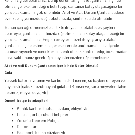
kendiniz giderebilirsiniz. Bu tip durumlar için afet çantanızın içinde
olması gerekenleri doğru belirleyip, çantanızı kolay ulaşacağınız bir
yerde saklamanız çok önemlidir. Afet ve Acil Durum Çantası sadece
evinizde, iş yerinizde değil okulunuzda, sınıfınızda da olmalıdır.
Bunun için öğretmeninizle birlikte ihtiyacınız olabilecek şeyleri
belirleyip, çantanızı sınıfınızda öğretmeninizin kolay ulaşabileceği bir
yerde saklamalısınız. Engelli bireylerin özel ihtiyaçlarıyla alakalı
çantanızın içine eklemeniz gerekenleri de unutmamalısınız. İçinde
bulunan yiyecek ve içecekleri düzenli olarak kontrol edip, bozulmadan
nasıl saklamanız gerektiğini büyüklerinizden öğrenmelisiniz.
Afet ve Acil Durum Çantasının İçerisinde Neler Olmalı?
Gıda
Yüksek kalorili, vitamin ve karbonhidrat içeren, su kaybını önleyen ve
dayanıklı (çabuk bozulmayan) gıdalar (Konserve, kuru meyveler, tahin–
pekmez, meyve suyu, vb.).
Önemli belge fotokopileri
Kimlik kartları (nüfus cüzdanı, ehliyet vb.)
Tapu, sigorta, ruhsat belgeleri
Zorunlu Deprem Poliçesi
Diplomalar
Pasaport, banka cüzdanı vb.