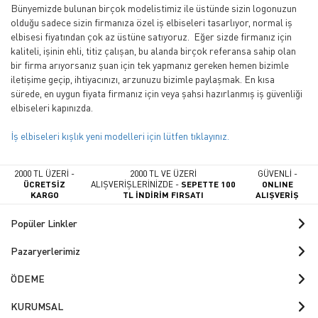
Bünyemizde bulunan birçok modelistimiz ile üstünde sizin logonuzun
olduğu sadece sizin firmanıza özel iş elbiseleri tasarlıyor, normal iş
elbisesi fiyatından çok az üstüne satıyoruz. Eğer sizde firmanız için
kaliteli, işinin ehli, titiz çalışan, bu alanda birçok referansa sahip olan
bir firma arıyorsanız şuan için tek yapmanız gereken hemen bizimle
iletişime geçip, ihtiyacınızı, arzunuzu bizimle paylaşmak. En kısa
sürede, en uygun fiyata firmanız için veya şahsi hazırlanmış iş güvenliği
elbiseleri kapınızda.
İş elbiseleri kışlık yeni modelleri için lütfen tıklayınız.
2000 TL ÜZERİ -
2000 TL VE ÜZERİ
GÜVENLİ -
ÜCRETSİZ
ALIŞVERİŞLERİNİZDE -
SEPETTE 100
ONLINE
KARGO
TL İNDİRİM FIRSATI
ALIŞVERİŞ
Popüler Linkler
Pazaryerlerimiz
ÖDEME
KURUMSAL