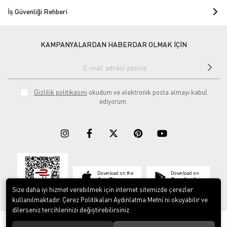
İş Güvenliği Rehberi
KAMPANYALARDAN HABERDAR OLMAK İÇİN
Gizlilik politikasını
okudum ve elektronik posta almayı kabul
ediyorum.
Download on the
Download on
App Store
Google play
Size daha iyi hizmet verebilmek için internet sitemizde çerezler
kullanılmaktadır. Çerez Politikaları Aydınlatma Metni’ni okuyabilir ve
dilerseniz tercihlerinizi değiştirebilirsiniz.
© 2023
ERY İş Güvenliği Ekipmanları
. Tüm hakları saklıdır.