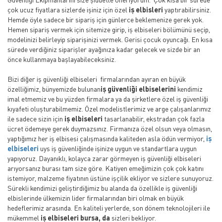
çok ucuz fiyatlara sizlerde işiniz için özel
iş elbisleri
yaptırabilirsiniz.
Hemde öyle sadece bir sipariş için günlerce beklemenize gerek yok.
Hemen sipariş vermek için sitemize girip, iş elbiseleri bölümünü seçip,
modelinizi belirleyip siparişinizi vermek. Gerisi çocuk oyuncağı. En kısa
sürede verdiğiniz siparişler ayağınıza kadar gelecek ve sizde bir an
önce kullanmaya başlayabileceksiniz.
Bizi diğer iş güvenliği elbiseleri firmalarından ayıran en büyük
özelliğimiz, bünyemizde bulunan
iş güvenliği elbiselerini
kendimiz
imal etmemiz ve bu yüzden firmalara ya da şirketlere özel iş güvenliği
kıyafeti oluşturabilmemiz. Özel modelistlerimiz ve arge çalışanlarımız
ile sadece sizin için
iş elbiseleri
tasarlanabilir, ekstradan çok fazla
ücret ödemeye gerek duymazsınız. Firmanıza özel olsun veya olmasın,
yaptığımız her iş elbisesi çalışmasında kaliteden asla ödün vermiyor,
iş
elbiseleri
uys iş güvenliğinde işinize uygun ve standartlara uygun
yapıyoruz. Dayanıklı, kolayca zarar görmeyen iş güvenliği elbiseleri
arıyorsanız burası tam size göre. Katiyen emeğimizin çok çok katını
istemiyor, malzeme fiyatının üstüne işçilik ekliyor ve sizlere sunuyoruz.
Sürekli kendimizi geliştirdiğimiz bu alanda da özellikle iş güvenliği
elbislerinde ülkemizin lider firmalarından biri olmak en büyük
hedeflerimiz arasında. En kaliteli yerlerde, son dönem teknolojileri ile
mükemmel
iş elbiseleri bursa, da
sizleri bekliyor.