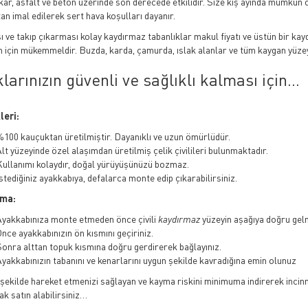
kar, asfalt ve beton üzerinde son derecede etkilidir. Size kış ayında mümkün 
an imal edilerek sert hava koşulları dayanır.
 ve takıp çıkarması kolay kaydırmaz tabanlıklar makul fiyatı ve üstün bir kayd
m için mükemmeldir. Buzda, karda, çamurda, ıslak alanlar ve tüm kaygan yüzeyl
larınızın güvenli ve sağlıklı kalması için...
leri:
100 kauçuktan üretilmiştir. Dayanıklı ve uzun ömürlüdür.
lt yüzeyinde özel alaşımdan üretilmiş çelik çivilileri bulunmaktadır.
Kullanımı kolaydır, doğal yürüyüşünüzü bozmaz.
stediğiniz ayakkabıya, defalarca monte edip çıkarabilirsiniz.
ma:
Ayakkabınıza monte etmeden önce çivili
kaydırmaz
yüzeyin aşağıya doğru gelm
nce ayakkabınızın ön kısmını geçiriniz.
onra alttan topuk kısmına doğru gerdirerek bağlayınız.
yakkabınızın tabanını ve kenarlarını uygun şekilde kavradığına emin olunuz
 şekilde hareket etmenizi sağlayan ve kayma riskini minimuma indirerek incinm
ak satın alabilirsiniz…