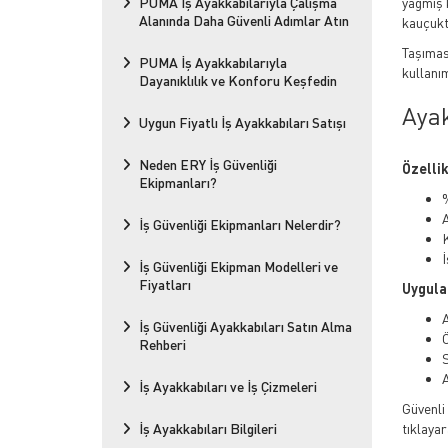
PUMA İş Ayakkabılarıyla Çalışma
yağmış 
Alanında Daha Güvenli Adımlar Atın
kauçukt
Taşıması
PUMA İş Ayakkabılarıyla
kullanı
Dayanıklılık ve Konforu Keşfedin
Ayak
Uygun Fiyatlı İş Ayakkabıları Satışı
Neden ERY İş Güvenliği
Özellik
Ekipmanları?
%
A
İş Güvenliği Ekipmanları Nelerdir?
İ
İş Güvenliği Ekipman Modelleri ve
Fiyatları
Uygula
İş Güvenliği Ayakkabıları Satın Alma
Ö
Rehberi
S
A
İş Ayakkabıları ve İş Çizmeleri
Güvenli
İş Ayakkabıları Bilgileri
tıklayar