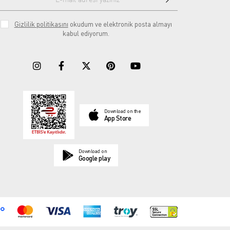
Gizlilik politikasını
okudum ve elektronik posta almayı
kabul ediyorum.
Download on the
App Store
Download on
Google play