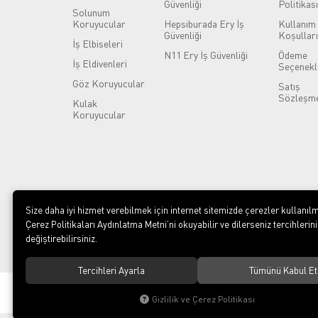
Güvenliği
Politikası
Solunum
Koruyucular
Hepsiburada Ery İş
Kullanım
Güvenliği
Koşulları
İş Elbiseleri
N11 Ery İş Güvenliği
Ödeme
İş Eldivenleri
Seçenekl
Göz Koruyucular
Satış
Sözleşme
Kulak
Koruyucular
Size daha iyi hizmet verebilmek için internet sitemizde çerezler kullanılm
Çerez Politikaları Aydınlatma Metni’ni okuyabilir ve dilerseniz tercihlerini
değiştirebilirsiniz.
Tercihleri Ayarla
Tümünü Kabul Et
© 2023
ERY İş Güvenliği Ekipmanları
. Tüm hakları saklıdır.
Gizlilik ve Çerez Politikası