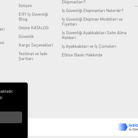
Ekipmanları?
İletişim
İş Güvenliği Ekipmanları Nelerdir?
ERY İş Güvenliği
Blog
İş Güvenliği Ekipman Modelleri ve
Fiyatları
Online KATALOG
eri
İş Güvenliği Ayakkabıları Satın Alma
Güvenlik
Rehberi
si
Kargo Seçenekleri
İş Ayakkabıları ve İş Çizmeleri
Teslimat ve İade
Elbise Baskı Hakkında
Şartları
aktadır.
zi