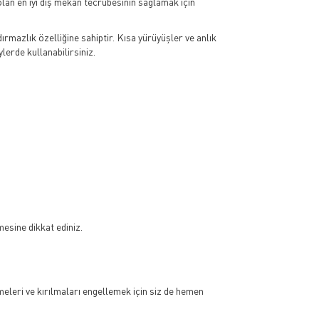
olan en iyi dış mekân tecrübesinin sağlamak için
ırmazlık özelliğine sahiptir. Kısa yürüyüşler ve anlık
erde kullanabilirsiniz.
esine dikkat ediniz.
eleri ve kırılmaları engellemek için siz de hemen