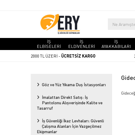
İŞ
İŞ
İŞ
ELBİSELERİ
ELDİVENLERİ
AYAKKABILARI
2000 TL ÜZERİ -
ÜCRETSİZ KARGO
Gidec
Göz ve Yüz Yıkama Duş İstasyonları
Gideceği
İmalattan Direkt Satış: İş
Pantolonu Alışverişinde Kalite ve
Tasarruf
İş Güvenliği İkaz Levhaları: Güvenli
Çalışma Alanları İçin Vazgeçilmez
Ekipmanlar