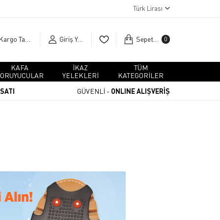
Türk Lirası
Kargo Takip
Giriş Yap
Sepetim
0
KAFA
İKAZ
TÜM
ORUYUCULAR
YELEKLERİ
KATEGORİLER
RSATI
GÜVENLİ -
ONLINE ALIŞVERİŞ