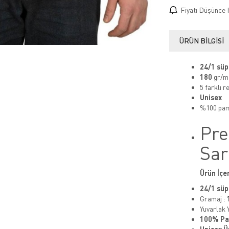
Fiyatı Düşünce 
ÜRÜN BILGISI
24/1 sü
180
gr/m
5 farklı 
Unisex
%100 pa
Pre
Sar
Ürün İçer
24/1 sü
Gramaj :
Yuvarlak 
100% P