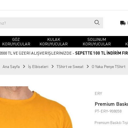
GÖZ
KULAK
SOLUNUM
KORUYUCULAR
KORUYUCULAR
KORUYUCULAR
K
2000 TL VE ÜZERİ ALIŞVERİŞLERİNİZDE -
SEPETTE 100 TL İNDİRİM FI
Ana Sayfa
İş Elbiseleri
TShirt ve Sweat
O Yaka Penye TShirt
ERY
Premium Baskıl
PT-ERY-908058
Premium Baskılı Tişö