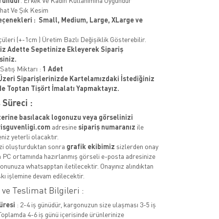
ründür
. Erkek Ve Kadın Kullanımına Uygundur
hat Ve Şık Kesim
çenekleri : Small, Medium, Large, XLarge ve
üleri (+-1cm ) Üretim Bazlı Değişiklik Gösterebilir.
niz Adette Sepetinize Ekleyerek Sipariş
siniz.
atış Miktarı :
1 Adet
Üzeri Siparişlerinizde Kartelamızdaki İstediğiniz
e Toptan Tişört İmalatı Yapmaktayız.
 Süreci :
zerine basılacak logonuzu veya görselinizi
isguvenligi.com
adresine
sipariş numaranız
ile
iz yeterli olacaktır.
izi oluşturduktan sonra
grafik ekibimiz
sizlerden onay
n PC ortamında hazırlanmış görseli e-posta adresinize
fonunuza whatsapptan iletilecektir. Onayınız alındıktan
kı işlemine devam edilecektir.
ve Teslimat Bilgileri :
üresi
: 2-4 iş günüdür, kargonuzun size ulaşması 3-5 iş
Toplamda 4-6 iş günü içerisinde ürünlerinize