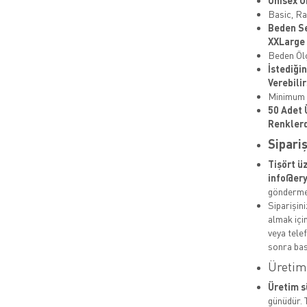
Unisex Ü
Basic, Ra
Beden Se
XXLarge
Beden Ölç
İstediği
Verebilir
Minimum S
50 Adet 
Renklerd
Sipariş
Tişört ü
info@ery
göndermen
Siparişin
almak içi
veya tele
sonra bas
Üretim 
Üretim s
günüdür. 