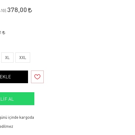
378,00
10
):
01
XL
XXL
 EKLE
LIF AL
 günü içinde kargoda