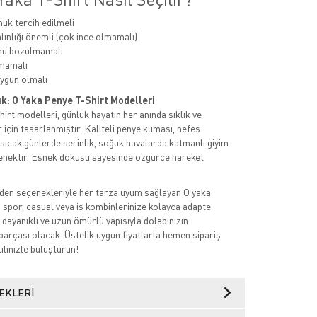
k tercih edilmeli
ınlığı önemli (çok ince olmamalı)
mu bozulmamalı
mamalı
ygun olmalı
ık: O Yaka Penye T-Shirt Modelleri
irt modelleri, günlük hayatın her anında şıklık ve
 için tasarlanmıştır. Kaliteli penye kumaşı, nefes
a sıcak günlerde serinlik, soğuk havalarda katmanlı giyim
eçenektir. Esnek dokusu sayesinde özgürce hareket
den seçenekleriyle her tarza uyum sağlayan O yaka
, spor, casual veya iş kombinlerinize kolayca adapte
 dayanıklı ve uzun ömürlü yapısıyla dolabınızın
parçası olacak. Üstelik uygun fiyatlarla hemen sipariş
tilinizle buluşturun!
EKLERI