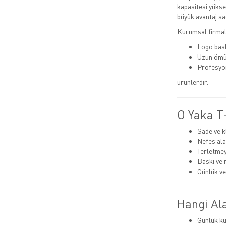
kapasitesi yüksek
büyük avantaj sa
Kurumsal firmala
Logo bas
Uzun ömü
Profesyo
ürünlerdir.
O Yaka T-
Sade ve k
Nefes ala
Terletmey
Baskı ve 
Günlük ve
Hangi Ala
Günlük ku