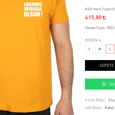
KDV Hariç Fiyatı (
%
415,80
Havale Fiyatı:
395,
BEDEN:
L
S
M
L
SEPETE
TEK
Kargo Bilgisi:
2 iş
İade Bilgisi: