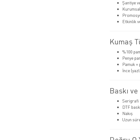
Şantiye v
Kurumsal
Promosyo
Etkinlik 
Kumaş Tü
%100 pa
Penye pa
Pamuk + 
İnce (yazlı
Baskı ve
Serigrafi
DTF bask
Nakış
Uzun süre
Doğru O Y