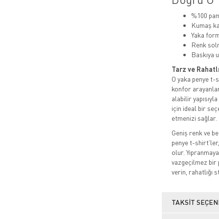
%100 pamu
Kumaş kal
Yaka for
Renk sol
Baskıya u
Tarz ve Rahatl
O yaka penye t-sh
konfor arayanlar
alabilir yapısıyl
için ideal bir s
etmenizi sağlar.
Geniş renk ve be
penye t-shirt’ler
olur. Yıpranmaya
vazgeçilmez bir 
verin, rahatlığı s
TAKSIT SEÇEN