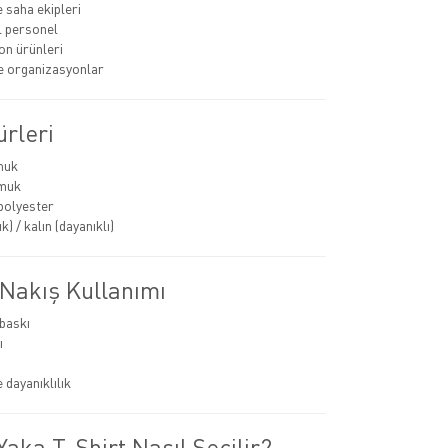
e saha ekipleri
 personel
n ürünleri
ve organizasyonlar
rleri
muk
muk
polyester
k) / kalın (dayanıklı)
 Nakış Kullanımı
 baskı
ı
 dayanıklılık
aka T-Shirt Nasıl Seçilir?