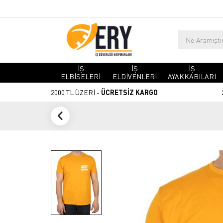
İŞ
İŞ
İŞ
ELBİSELERİ
ELDİVENLERİ
AYAKKABILARI
2000 TL ÜZERİ -
ÜCRETSİZ KARGO