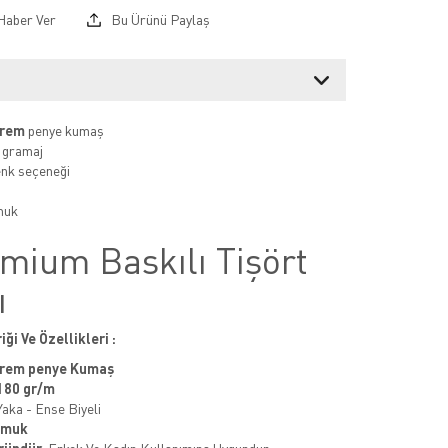
Haber Ver
Bu Ürünü Paylaş
prem
penye kumaş
 gramaj
renk seçeneği
muk
mium Baskılı Tişört
ı
iği Ve Özellikleri :
prem penye Kumaş
180 gr/m
Yaka - Ense Biyeli
amuk