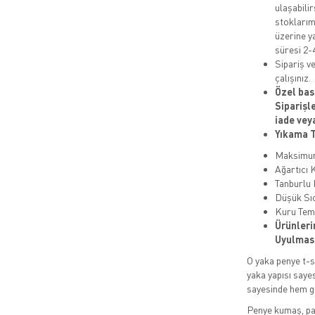
ulaşabilir
stoklarım
üzerine y
süresi 2-4
Sipariş ve
çalışınız.
Özel bas
Siparişl
iade vey
Yıkama T
Maksim
Ağartıcı 
Tanburlu
Düşük Sıc
Kuru Tem
Ürünleri
Uyulması
O yaka penye t-sh
yaka yapısı saye
sayesinde hem gü
Penye kumaş, pam