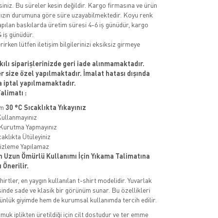
siniz. Bu süreler kesin değildir. Kargo firmasına ve ürün
ızın durumuna göre süre uzayabilmektedir. Koyu renk
apılan baskılarda üretim süresi 4-6 iş günüdür, kargo
 iş günüdür.
rirken lütfen iletişim bilgilerinizi eksiksiz girmeye
kılı siparişlerinizde geri iade alınmamaktadır.
er size özel yapılmaktadır. İmalat hatası dışında
a iptal yapılmamaktadır.
alimatı :
um
30 °C Sıcaklıkta Yıkayınız
Kullanmayınız
 Kurutma Yapmayınız
aklıkta Ütüleyiniz
izleme Yapılamaz
n Uzun Ömürlü Kullanımı İçin Yıkama Talimatına
 Önerilir.
irtler, en yaygın kullanılan t-shirt modelidir. Yuvarlak
sinde sade ve klasik bir görünüm sunar. Bu özellikleri
nlük giyimde hem de kurumsal kullanımda tercih edilir.
uk iplikten üretildiği için cilt dostudur ve ter emme