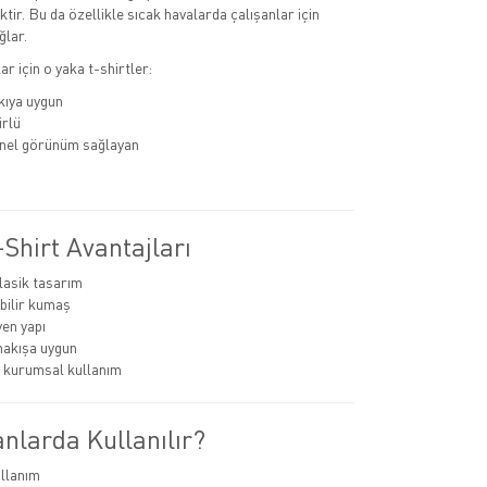
tir. Bu da özellikle sıcak havalarda çalışanlar için
ğlar.
r için o yaka t-shirtler:
kıya uygun
rlü
nel görünüm sağlayan
Shirt Avantajları
lasik tasarım
bilir kumaş
en yapı
nakışa uygun
 kurumsal kullanım
nlarda Kullanılır?
llanım