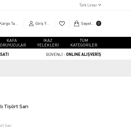
Türk Lirası
Kargo Takip
Giriş Yap
Sepetim
0
KAFA
İKAZ
TÜM
ORUYUCULAR
YELEKLERİ
KATEGORİLER
RSATI
GÜVENLİ -
ONLINE ALIŞVERİŞ
ı Tişört Sarı
rt Sarı