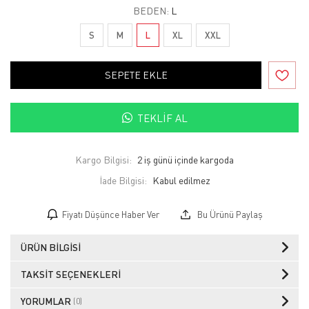
BEDEN:
L
S
M
L
XL
XXL
SEPETE EKLE
TEKLIF AL
Kargo Bilgisi:
2 iş günü içinde kargoda
İade Bilgisi:
Fiyatı Düşünce Haber Ver
Bu Ürünü Paylaş
ÜRÜN BILGISI
TAKSIT SEÇENEKLERI
YORUMLAR
(0)