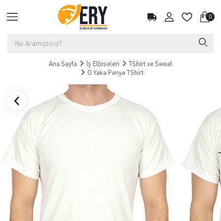
0
Ana Sayfa
İş Elbiseleri
TShirt ve Sweat
O Yaka Penye TShirt