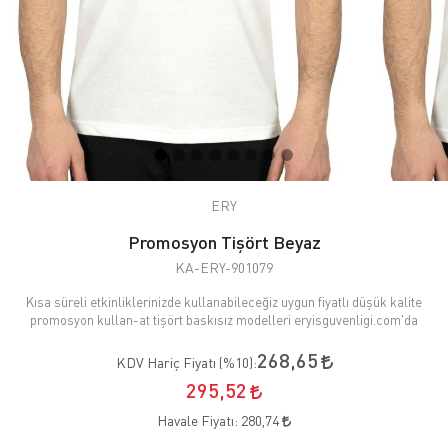
ERY
Promosyon Tişört Beyaz
KA-ERY-901079
Kısa süreli etkinliklerinizde kullanabileceğiz uygun fiyatlı düşük kalite
promosyon kullan-at tişört baskısız modelleri eryisguvenligi.com'da
268,65
KDV Hariç Fiyatı (
%10
):
295,52
Havale Fiyatı:
280,74