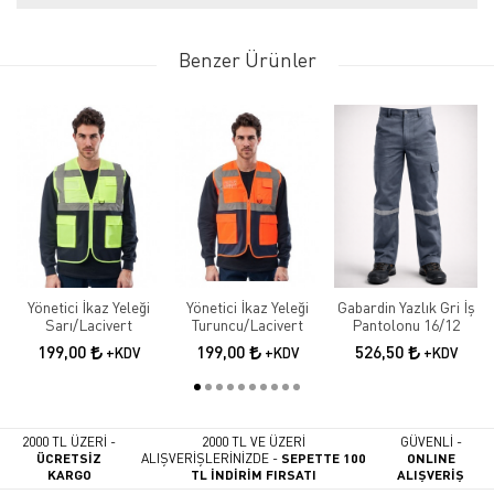
Benzer Ürünler
Yönetici İkaz Yeleği
Yönetici İkaz Yeleği
Gabardin Yazlık Gri İş
Sarı/Lacivert
Turuncu/Lacivert
Pantolonu 16/12
199,00
199,00
526,50
+KDV
+KDV
+KDV
2000 TL ÜZERİ -
2000 TL VE ÜZERİ
GÜVENLİ -
ÜCRETSİZ
ALIŞVERİŞLERİNİZDE -
SEPETTE 100
ONLINE
KARGO
TL İNDİRİM FIRSATI
ALIŞVERİŞ