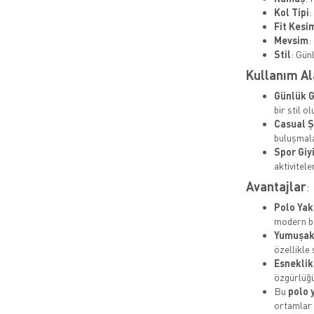
Kol Tipi
:
Fit Kesi
Mevsim
:
Stil
: Gün
Kullanım Al
Günlük G
bir stil o
Casual Ş
buluşmala
Spor Giy
aktivitele
Avantajlar
:
Polo Yak
modern b
Yumuşak
özellikle
Esneklik
özgürlüğü
Bu
polo 
ortamlar i