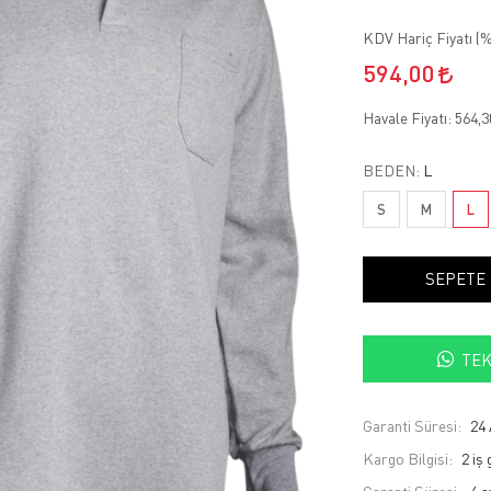
KDV Hariç Fiyatı (
%
594,00
Havale Fiyatı:
564,
BEDEN:
L
S
M
L
SEPETE
TEK
Garanti Süresi:
24 
Kargo Bilgisi:
2 iş