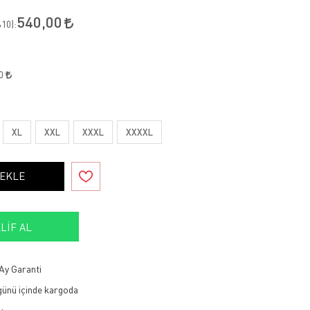
540,00
10
):
30
XL
XXL
XXXL
XXXXL
 EKLE
LIF AL
Ay Garanti
 günü içinde kargoda