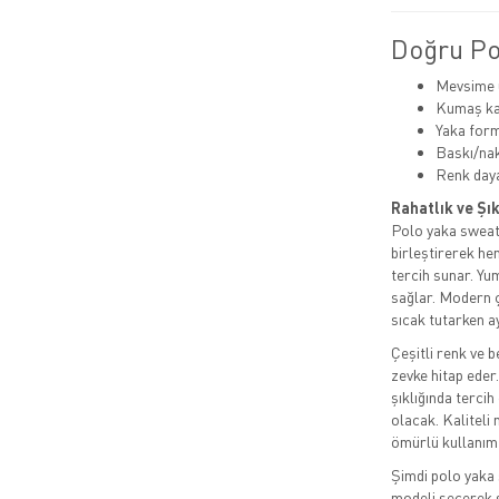
Doğru Pol
Mevsime u
Kumaş kal
Yaka for
Baskı/na
Renk dayan
Rahatlık ve Şı
Polo yaka sweat 
birleştirerek h
tercih sunar. Yu
sağlar. Modern ç
sıcak tutarken a
Çeşitli renk ve 
zevke hitap eder
şıklığında terci
olacak. Kaliteli
ömürlü kullanım
Şimdi polo yaka
modeli seçerek st