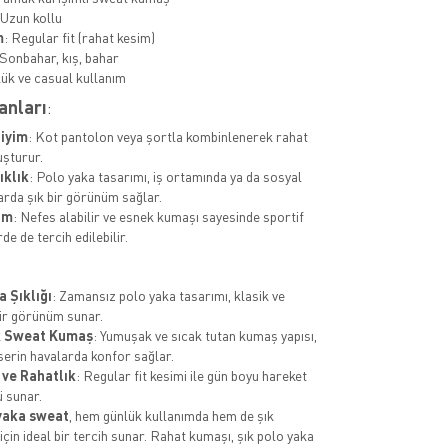
 Uzun kollu
m
: Regular fit (rahat kesim)
 Sonbahar, kış, bahar
lük ve casual kullanım
anları
:
iyim
: Kot pantolon veya şortla kombinlenerek rahat
luşturur.
ıklık
: Polo yaka tasarımı, iş ortamında ya da sosyal
rda şık bir görünüm sağlar.
im
: Nefes alabilir ve esnek kumaşı sayesinde sportif
rde de tercih edilebilir.
a Şıklığı
: Zamansız polo yaka tasarımı, klasik ve
ir görünüm sunar.
 Sweat Kumaş
: Yumuşak ve sıcak tutan kumaş yapısı,
 serin havalarda konfor sağlar.
 ve Rahatlık
: Regular fit kesimi ile gün boyu hareket
 sunar.
yaka sweat
, hem günlük kullanımda hem de şık
çin ideal bir tercih sunar. Rahat kumaşı, şık polo yaka