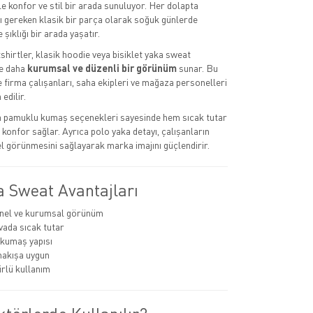
le konfor ve stil bir arada sunuluyor. Her dolapta
 gereken klasik bir parça olarak soğuk günlerde
e şıklığı bir arada yaşatır.
hirtler, klasik hoodie veya bisiklet yaka sweat
e daha
kurumsal ve düzenli bir görünüm
sunar. Bu
e firma çalışanları, saha ekipleri ve mağaza personelleri
edilir.
ya pamuklu kumaş seçenekleri sayesinde hem sıcak tutar
konfor sağlar. Ayrıca polo yaka detayı, çalışanların
 görünmesini sağlayarak marka imajını güçlendirir.
a Sweat Avantajları
nel ve kurumsal görünüm
ada sıcak tutar
 kumaş yapısı
nakışa uygun
rlü kullanım