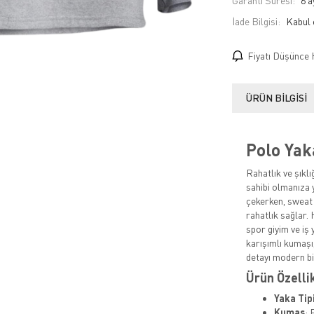
Garanti Süresi:
6 a
İade Bilgisi:
Fiyatı Düşünce 
ÜRÜN BILGISI
Polo Yak
Rahatlık ve şıklı
sahibi olmanıza y
çekerken, sweat 
rahatlık sağlar.
spor giyim ve iş 
karışımlı kumaşı,
detayı modern b
Ürün Özelli
Yaka Tip
Kumaş
: 