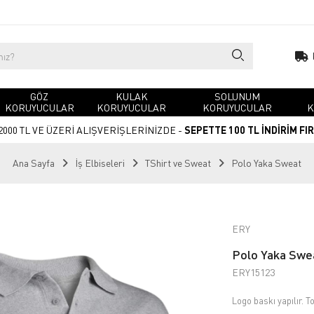
GÖZ
KULAK
SOLUNUM
KORUYUCULAR
KORUYUCULAR
KORUYUCULAR
K
2000 TL VE ÜZERİ ALIŞVERİŞLERİNİZDE -
SEPETTE 100 TL İNDİRİM FI
Ana Sayfa
İş Elbiseleri
TShirt ve Sweat
Polo Yaka Sweat
ERY
Polo Yaka Swea
ERY15123
Logo baskı yapılır. To