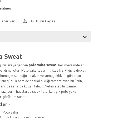
y
Haber Ver
Bu Ürünü Paylaş
a Sweat
ğı bir araya getiren
polo yaka sweat
, her mevsimde stil
ardımcı olur. Polo yaka tasarımı, klasik şıklığıyla dikkat
kumaşın sunduğu sıcaklık ve yumuşaklık ile gün boyu
 Hem günlük hem de casual şıklığı tamamlayan bu ürün,
yerinde rahatça kullanılabilir. Nefes alabilir pamuk
 sizi serin havalarda sıcak tutarken, şık polo yaka
ir görünüm sunar.
kleri
:
i
: Polo yaka
Pamuk karışımlı sweat kumaş