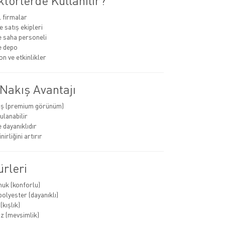
törlerde Kullanılır?
 firmalar
 satış ekipleri
e saha personeli
ve depo
 ve etkinlikler
Nakış Avantajı
ış (premium görünüm)
ulanabilir
 dayanıklıdır
nirliğini artırır
rleri
uk (konforlu)
olyester (dayanıklı)
kışlık)
z (mevsimlik)