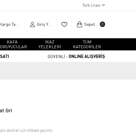
Türk Lirası
Kargo Takip
Giriş Yap
Sepetim
0
KAFA
İKAZ
TÜM
ORUYUCULAR
YELEKLERİ
KATEGORİLER
RSATI
GÜVENLİ -
ONLINE ALIŞVERİŞ
t Gri
plu alımlar için irtibata geçiniz.