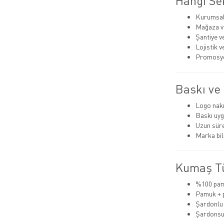
Hangi Sek
Kurumsal
Mağaza ve
Şantiye v
Lojistik 
Promosyon
Baskı ve 
Logo nak
Baskı uyg
Uzun süre
Marka bili
Kumaş Tü
%100 pam
Pamuk + p
Şardonlu (
Şardonsu