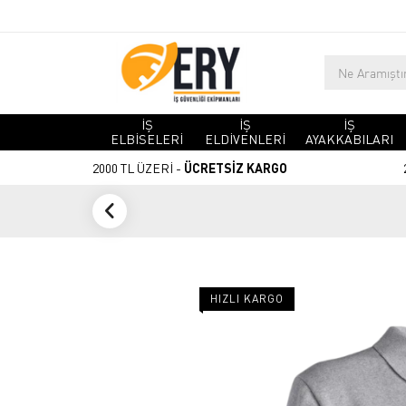
İŞ
İŞ
İŞ
ELBİSELERİ
ELDİVENLERİ
AYAKKABILARI
2000 TL ÜZERİ -
ÜCRETSİZ KARGO
HIZLI KARGO