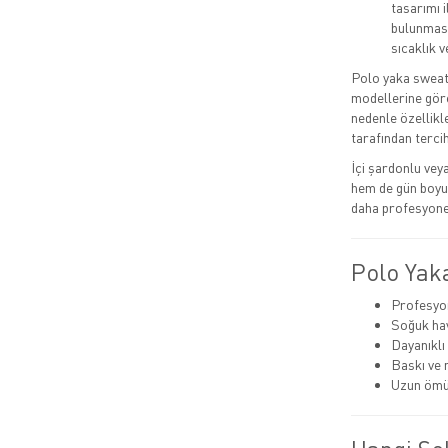
tasarımı i
bulunması
sıcaklık v
Polo yaka sweats
modellerine gör
nedenle özellikl
tarafından tercih 
İçi şardonlu ve
hem de gün boyu 
daha profesyonel
Polo Yak
Profesyo
Soğuk hav
Dayanıklı
Baskı ve 
Uzun ömü