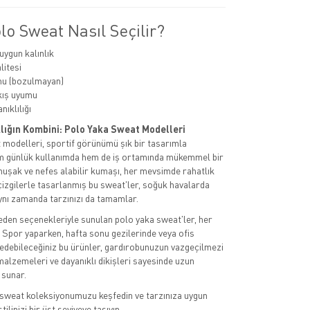
o Sweat Nasıl Seçilir?
ygun kalınlık
itesi
mu (bozulmayan)
kış uyumu
ıklılığı
klığın Kombini: Polo Yaka Sweat Modelleri
modelleri, sportif görünümü şık bir tasarımla
em günlük kullanımda hem de iş ortamında mükemmel bir
muşak ve nefes alabilir kumaşı, her mevsimde rahatlık
izgilerle tasarlanmış bu sweat'ler, soğuk havalarda
ynı zamanda tarzınızı da tamamlar.
beden seçenekleriyle sunulan polo yaka sweat'ler, her
. Spor yaparken, hafta sonu gezilerinde veya ofis
h edebileceğiniz bu ürünler, gardırobunuzun vazgeçilmezi
 malzemeleri ve dayanıklı dikişleri sayesinde uzun
 sunar.
 sweat koleksiyonumuzu keşfedin ve tarzınıza uygun
ilinizi bir üst seviyeye taşıyın.