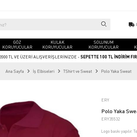
GÖZ
KULAK
SOLUNUM
KORUYUCULAR
KORUYUCULAR
KORUYUCULAR
K
2000 TL VE ÜZERİ ALIŞVERİŞLERİNİZDE -
SEPETTE 100 TL İNDİRİM FI
Ana Sayfa
İş Elbiseleri
TShirt ve Sweat
Polo Yaka Sweat
ERY
Polo Yaka Swe
ERY35532
Logo baskı yapılır. To