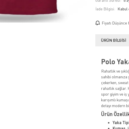
Garanti Süresi:
6 a
İade Bilgisi:
Fiyatı Düşünce 
ÜRÜN BILGISI
Polo Yak
Rahatlık ve şıklı
sahibi olmanıza y
çekerken, sweat 
rahatlık sağlar.
spor giyim ve iş 
karışımlı kumaşı,
detayı modern b
Ürün Özelli
Yaka Tip
Kumaş
: 