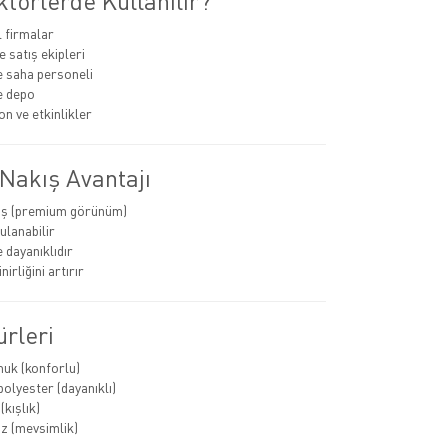
törlerde Kullanılır?
 firmalar
 satış ekipleri
e saha personeli
ve depo
 ve etkinlikler
Nakış Avantajı
ış (premium görünüm)
ulanabilir
 dayanıklıdır
nirliğini artırır
rleri
uk (konforlu)
olyester (dayanıklı)
kışlık)
z (mevsimlik)