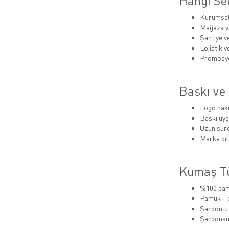
Hangi Sek
Kurumsal
Mağaza ve
Şantiye v
Lojistik 
Promosyon
Baskı ve 
Logo nak
Baskı uyg
Uzun süre
Marka bili
Kumaş Tü
%100 pam
Pamuk + p
Şardonlu (
Şardonsu