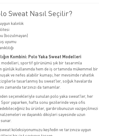
o Sweat Nasıl Seçilir?
ygun kalınlık
itesi
mu (bozulmayan)
kış uyumu
ıklılığı
klığın Kombini: Polo Yaka Sweat Modelleri
modelleri, sportif görünümü şık bir tasarımla
em günlük kullanımda hem de iş ortamında mükemmel bir
muşak ve nefes alabilir kumaşı, her mevsimde rahatlık
izgilerle tasarlanmış bu sweat'ler, soğuk havalarda
ynı zamanda tarzınızı da tamamlar.
beden seçenekleriyle sunulan polo yaka sweat'ler, her
. Spor yaparken, hafta sonu gezilerinde veya ofis
h edebileceğiniz bu ürünler, gardırobunuzun vazgeçilmezi
 malzemeleri ve dayanıklı dikişleri sayesinde uzun
 sunar.
 sweat koleksiyonumuzu keşfedin ve tarzınıza uygun
ilinizi bir üst seviyeye taşıyın.