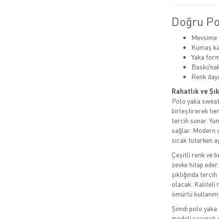
Doğru Pol
Mevsime u
Kumaş kal
Yaka for
Baskı/na
Renk dayan
Rahatlık ve Şı
Polo yaka sweat 
birleştirerek h
tercih sunar. Yu
sağlar. Modern ç
sıcak tutarken a
Çeşitli renk ve 
zevke hitap eder
şıklığında terci
olacak. Kaliteli
ömürlü kullanım
Şimdi polo yaka
modeli seçerek st