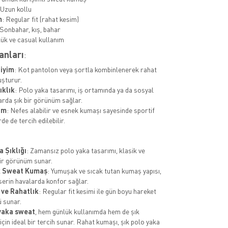
 Uzun kollu
m
: Regular fit (rahat kesim)
 Sonbahar, kış, bahar
lük ve casual kullanım
anları
:
iyim
: Kot pantolon veya şortla kombinlenerek rahat
luşturur.
ıklık
: Polo yaka tasarımı, iş ortamında ya da sosyal
rda şık bir görünüm sağlar.
im
: Nefes alabilir ve esnek kumaşı sayesinde sportif
rde de tercih edilebilir.
a Şıklığı
: Zamansız polo yaka tasarımı, klasik ve
ir görünüm sunar.
 Sweat Kumaş
: Yumuşak ve sıcak tutan kumaş yapısı,
 serin havalarda konfor sağlar.
 ve Rahatlık
: Regular fit kesimi ile gün boyu hareket
 sunar.
yaka sweat
, hem günlük kullanımda hem de şık
çin ideal bir tercih sunar. Rahat kumaşı, şık polo yaka