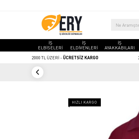
İŞ
İŞ
İŞ
ELBİSELERİ
ELDİVENLERİ
AYAKKABILARI
2000 TL ÜZERİ -
ÜCRETSİZ KARGO
HIZLI KARGO