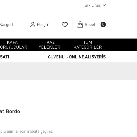
Türk Lirası
Kargo Takip
Giriş Yap
Sepetim
0
KAFA
İKAZ
TÜM
ORUYUCULAR
YELEKLERİ
KATEGORİLER
RSATI
GÜVENLİ -
ONLINE ALIŞVERİŞ
at Bordo
plu alımlar için irtibata geçiniz.