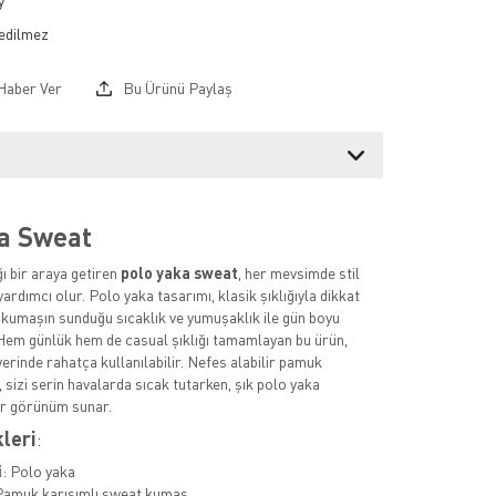
y
Haber Ver
Bu Ürünü Paylaş
a Sweat
ğı bir araya getiren
polo yaka sweat
, her mevsimde stil
ardımcı olur. Polo yaka tasarımı, klasik şıklığıyla dikkat
kumaşın sunduğu sıcaklık ve yumuşaklık ile gün boyu
 Hem günlük hem de casual şıklığı tamamlayan bu ürün,
yerinde rahatça kullanılabilir. Nefes alabilir pamuk
 sizi serin havalarda sıcak tutarken, şık polo yaka
ir görünüm sunar.
kleri
:
i
: Polo yaka
Pamuk karışımlı sweat kumaş