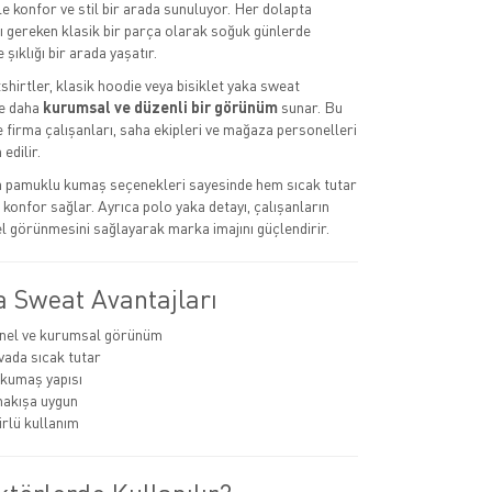
le konfor ve stil bir arada sunuluyor. Her dolapta
 gereken klasik bir parça olarak soğuk günlerde
e şıklığı bir arada yaşatır.
hirtler, klasik hoodie veya bisiklet yaka sweat
e daha
kurumsal ve düzenli bir görünüm
sunar. Bu
e firma çalışanları, saha ekipleri ve mağaza personelleri
edilir.
ya pamuklu kumaş seçenekleri sayesinde hem sıcak tutar
konfor sağlar. Ayrıca polo yaka detayı, çalışanların
 görünmesini sağlayarak marka imajını güçlendirir.
a Sweat Avantajları
nel ve kurumsal görünüm
ada sıcak tutar
 kumaş yapısı
nakışa uygun
rlü kullanım