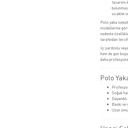
tasarımı i
bulunması
sıcaklık v
Polo yaka sweats
modellerine gör
nedenle özellikl
tarafından tercih 
İçi şardonlu ve
hem de gün boyu 
daha profesyonel
Polo Yak
Profesyo
Soğuk hav
Dayanıklı
Baskı ve 
Uzun ömü