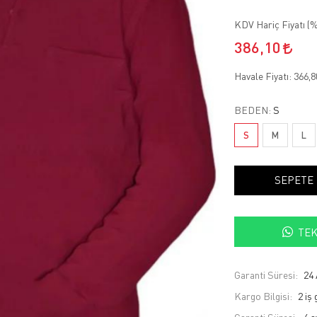
KDV Hariç Fiyatı (
%
386,10
Havale Fiyatı:
366,
BEDEN:
S
S
M
L
SEPETE
TEK
Garanti Süresi:
24 
Kargo Bilgisi:
2 iş