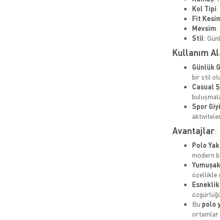
Kol Tipi
:
Fit Kesi
Mevsim
:
Stil
: Gün
Kullanım Al
Günlük G
bir stil o
Casual Ş
buluşmala
Spor Giy
aktivitele
Avantajlar
:
Polo Yak
modern b
Yumuşak
özellikle
Esneklik
özgürlüğü
Bu
polo 
ortamlar i