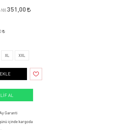
351,00
10
):
80
XL
XXL
 EKLE
LIF AL
Ay Garanti
 günü içinde kargoda