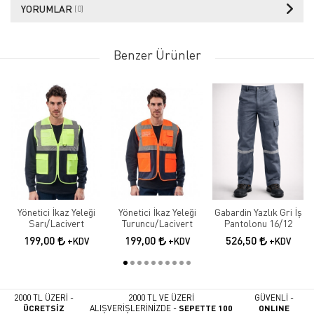
YORUMLAR
(0)
Benzer Ürünler
Yönetici İkaz Yeleği
Yönetici İkaz Yeleği
Gabardin Yazlık Gri İş
Sarı/Lacivert
Turuncu/Lacivert
Pantolonu 16/12
199,00
199,00
526,50
+KDV
+KDV
+KDV
2000 TL ÜZERİ -
2000 TL VE ÜZERİ
GÜVENLİ -
ÜCRETSİZ
ALIŞVERİŞLERİNİZDE -
SEPETTE 100
ONLINE