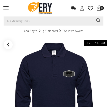
0
Ana Sayfa
İş Elbiseleri
TShirt ve Sweat
HIZLI KARGO