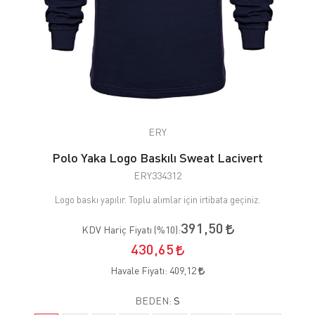
ERY
Polo Yaka Logo Baskılı Sweat Lacivert
ERY334312
Logo baskı yapılır. Toplu alımlar için irtibata geçiniz.
391,50
KDV Hariç Fiyatı (
%10
):
430,65
Havale Fiyatı:
409,12
BEDEN:
S