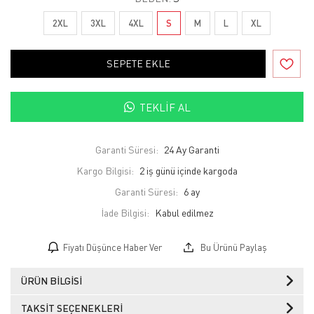
2XL
3XL
4XL
S
M
L
XL
SEPETE EKLE
TEKLIF AL
Garanti Süresi:
24 Ay Garanti
Kargo Bilgisi:
2 iş günü içinde kargoda
Garanti Süresi:
6 ay
İade Bilgisi:
Fiyatı Düşünce Haber Ver
Bu Ürünü Paylaş
ÜRÜN BILGISI
TAKSIT SEÇENEKLERI