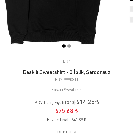
ERY
Baskılı Sweatshirt - 3 İplik, Şardonsuz
ERY-9990811
Baskılı Sweatshirt
614,25
KDV Hariç Fiyatı (
%10
):
675,68
Havale Fiyatı:
641,89
BEDEN:
S