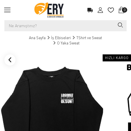
0
Ana Sayfa
İş Elbiseleri
TShirt ve Sweat
O Yaka Sweat
HIZLI KARGO