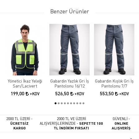
Benzer Ürünler
Yönetici İkaz Yeleği
Gabardin Yazlık Gri İş
Gabardin Kışlık Gri İş
Sarı/Lacivert
Pantolonu 16/12
Pantolonu 7/7
199,00
526,50
553,50
+KDV
+KDV
+KDV
2000 TL ÜZERİ -
2000 TL VE ÜZERİ
GÜVENLİ -
ÜCRETSİZ
ALIŞVERİŞLERİNİZDE -
SEPETTE 100
ONLINE
KARGO
TL İNDİRİM FIRSATI
ALIŞVERİŞ