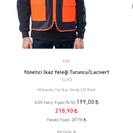
ERY
Yönetici İkaz Yeleği Turuncu/Lacivert
SLİY2
Mühendis Tipi İkaz Yeleği Çift Renk
199,00
KDV Hariç Fiyatı (
%10
):
218,90
Havale Fiyatı:
207,96
BEDEN:
S