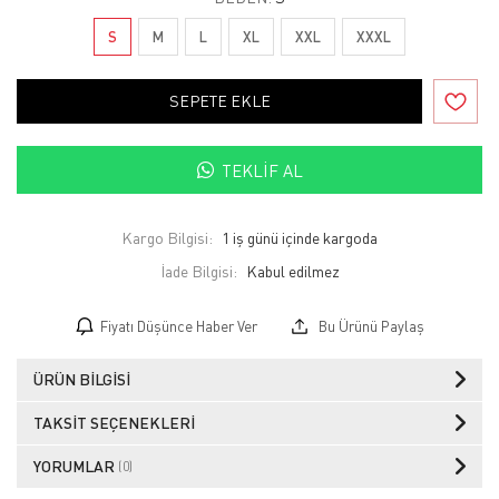
S
M
L
XL
XXL
XXXL
SEPETE EKLE
TEKLIF AL
Kargo Bilgisi:
1 iş günü içinde kargoda
İade Bilgisi:
Fiyatı Düşünce Haber Ver
Bu Ürünü Paylaş
ÜRÜN BILGISI
TAKSIT SEÇENEKLERI
YORUMLAR
(0)