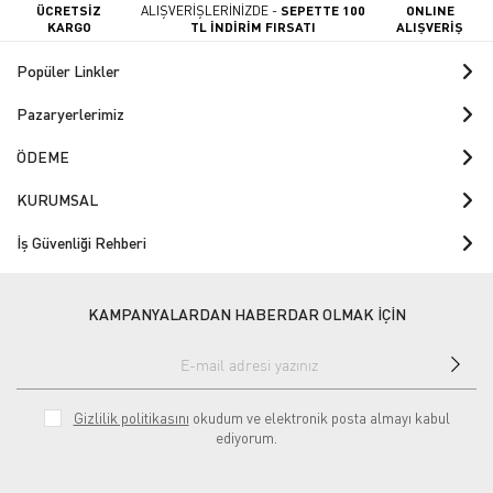
ÜCRETSİZ
ALIŞVERİŞLERİNİZDE -
SEPETTE 100
ONLINE
KARGO
TL İNDİRİM FIRSATI
ALIŞVERİŞ
Popüler Linkler
Pazaryerlerimiz
ÖDEME
KURUMSAL
İş Güvenliği Rehberi
KAMPANYALARDAN HABERDAR OLMAK İÇİN
Gizlilik politikasını
okudum ve elektronik posta almayı kabul
ediyorum.