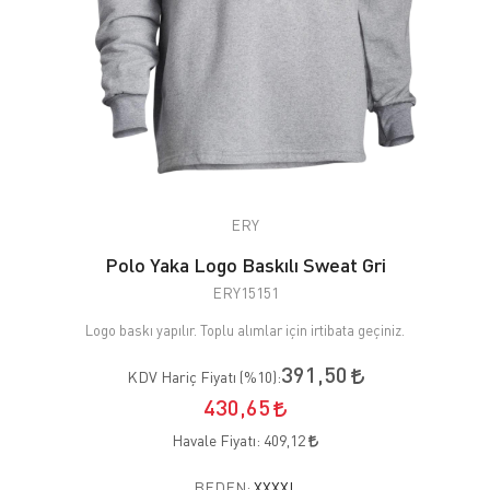
ERY
Polo Yaka Logo Baskılı Sweat Gri
ERY15151
Logo baskı yapılır. Toplu alımlar için irtibata geçiniz.
391,50
KDV Hariç Fiyatı (
%10
):
430,65
Havale Fiyatı:
409,12
BEDEN:
XXXXL