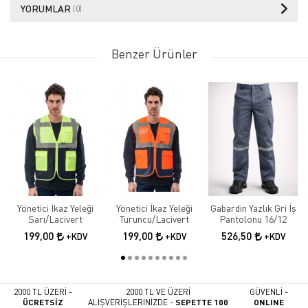
YORUMLAR
(0)
Benzer Ürünler
Yönetici İkaz Yeleği
Yönetici İkaz Yeleği
Gabardin Yazlık Gri İş
Sarı/Lacivert
Turuncu/Lacivert
Pantolonu 16/12
199,00
199,00
526,50
+KDV
+KDV
+KDV
2000 TL ÜZERİ -
2000 TL VE ÜZERİ
GÜVENLİ -
ÜCRETSİZ
ALIŞVERİŞLERİNİZDE -
SEPETTE 100
ONLINE