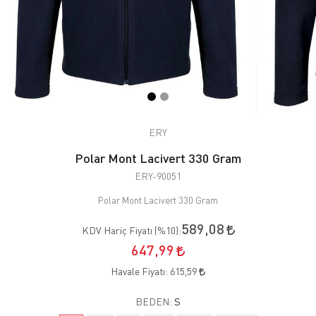
ERY
Polar Mont Lacivert 330 Gram
ERY-90051
Polar Mont Lacivert 330 Gram
589,08
KDV Hariç Fiyatı (
%10
):
647,99
Havale Fiyatı:
615,59
BEDEN:
S