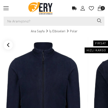
0
Ana Sayfa
İş Elbiseleri
Polar
FIRSAT
HIZLI KARGO