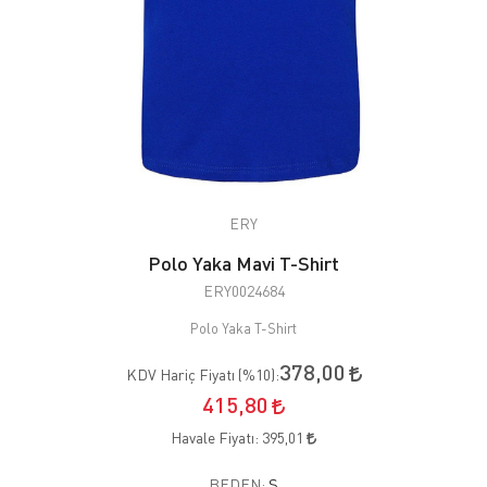
ERY
Polo Yaka Mavi T-Shirt
ERY0024684
Polo Yaka T-Shirt
378,00
KDV Hariç Fiyatı (
%10
):
415,80
Havale Fiyatı:
395,01
BEDEN:
S