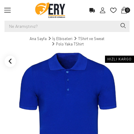
0
Ana Sayfa
İş Elbiseleri
TShirt ve Sweat
Polo Yaka TShirt
HIZLI KARGO