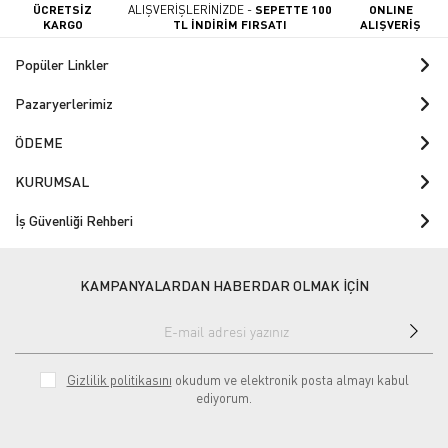
ÜCRETSİZ
ALIŞVERİŞLERİNİZDE -
SEPETTE 100
ONLINE
KARGO
TL İNDİRİM FIRSATI
ALIŞVERİŞ
Popüler Linkler
Pazaryerlerimiz
ÖDEME
KURUMSAL
İş Güvenliği Rehberi
KAMPANYALARDAN HABERDAR OLMAK İÇİN
Gizlilik politikasını
okudum ve elektronik posta almayı kabul
ediyorum.