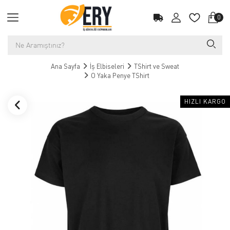
0
Ana Sayfa
İş Elbiseleri
TShirt ve Sweat
O Yaka Penye TShirt
HIZLI KARGO