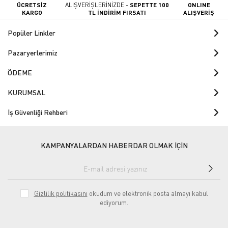
ÜCRETSİZ
ALIŞVERİŞLERİNİZDE -
SEPETTE 100
ONLINE
KARGO
TL İNDİRİM FIRSATI
ALIŞVERİŞ
Popüler Linkler
Pazaryerlerimiz
ÖDEME
KURUMSAL
İş Güvenliği Rehberi
KAMPANYALARDAN HABERDAR OLMAK İÇİN
Gizlilik politikasını
okudum ve elektronik posta almayı kabul
ediyorum.