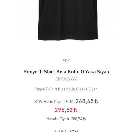
ERY
Penye T-Shirt Kısa Kollu O Yaka Siyah
ERY3626666
Penye T-Shirt Kısa Kollu O Yaka Siyah
268,65
KDV Hariç Fiyatı (
%10
):
295,52
Havale Fiyatı:
280,74
BEDEN:
XXXL