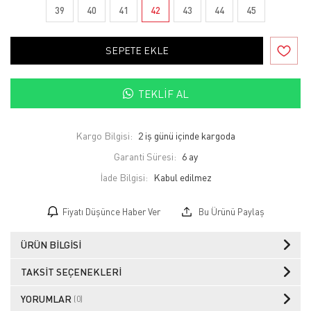
39
40
41
42
43
44
45
SEPETE EKLE
TEKLIF AL
Kargo Bilgisi:
2 iş günü içinde kargoda
Garanti Süresi:
6 ay
İade Bilgisi:
Fiyatı Düşünce Haber Ver
Bu Ürünü Paylaş
ÜRÜN BILGISI
TAKSIT SEÇENEKLERI
YORUMLAR
(0)