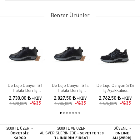
Benzer Ürünler
De Lujo Canyon S1
De Lujo Canyon S1s
De Lujo Canyon S1S
Hakiki Deri Iş
Hakiki Deri Iş
Iş Ayakkabısı
Ayakkabısı Fiberglass
Ayakkabısı Fiberglass
Fıberglass Burun
2.730,00
2.827,50
2.762,50
+KDV
+KDV
+KDV
Burun
Burun Kevlar Ara
Kevlar Ara Taban
%35
%35
%35
4.620,00
4.785,00
4.675,00
Taban Siyah Deri
2000 TL ÜZERİ -
2000 TL VE ÜZERİ
GÜVENLİ -
ÜCRETSİZ
ALIŞVERİŞLERİNİZDE -
SEPETTE 100
ONLINE
KARGO
TL İNDİRİM FIRSATI
ALIŞVERİŞ