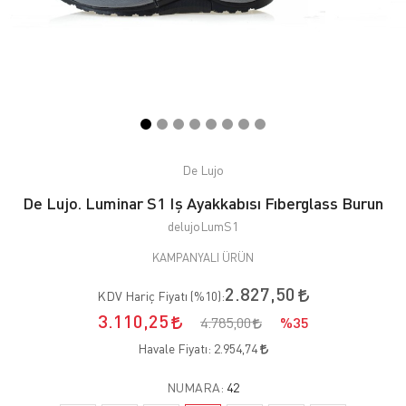
De Lujo
De Lujo. Luminar S1 Iş Ayakkabısı Fıberglass Burun
delujoLumS1
KAMPANYALI ÜRÜN
2.827,50
KDV Hariç Fiyatı (
%10
):
3.110,25
4.785,00
%35
Havale Fiyatı:
2.954,74
NUMARA:
42