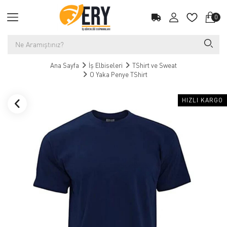
0
Ana Sayfa
İş Elbiseleri
TShirt ve Sweat
O Yaka Penye TShirt
HIZLI KARGO