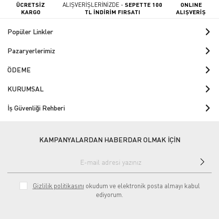
ÜCRETSİZ
ALIŞVERİŞLERİNİZDE -
SEPETTE 100
ONLINE
KARGO
TL İNDİRİM FIRSATI
ALIŞVERİŞ
Popüler Linkler
Pazaryerlerimiz
ÖDEME
KURUMSAL
İş Güvenliği Rehberi
KAMPANYALARDAN HABERDAR OLMAK İÇİN
Gizlilik politikasını
okudum ve elektronik posta almayı kabul
ediyorum.