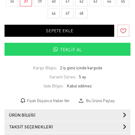
36
37
39
40
41
42
43
44
45
46
47
48
SEPETE EKLE
TEKLIF AL
Kargo Bilgisi:
2 iş günü içinde kargoda
Garanti Süresi:
5 ay
İade Bilgisi:
Fiyatı Düşünce Haber Ver
Bu Ürünü Paylaş
ÜRÜN BILGISI
TAKSIT SEÇENEKLERI