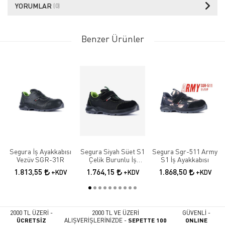
YORUMLAR
(0)
Benzer Ürünler
Segura İş Ayakkabısı
Segura Siyah Süet S1
Segura Sgr-511 Army
Vezüv SGR-31R
Çelik Burunlu İş
S1 İş Ayakkabısı
Güvenlik Ayakkabısı
1.813,55
1.764,15
1.868,50
+KDV
+KDV
+KDV
SGR-52
2000 TL ÜZERİ -
2000 TL VE ÜZERİ
GÜVENLİ -
ÜCRETSİZ
ALIŞVERİŞLERİNİZDE -
SEPETTE 100
ONLINE