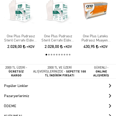
One Plus Pudrasız
One Plus Pudrasız
One Plus Lateks
Steril Cerrahi Eldiven
Steril Cerrahi Eldiven
Pudrasız Muayene
7 Beden 50 Paket
6.5 Beden 50 Paket
Eldiveni 100 lü Paket -
2.028,00
2.028,00
430,95
+KDV
+KDV
+KDV
Large
2000 TL ÜZERİ -
2000 TL VE ÜZERİ
GÜVENLİ -
ÜCRETSİZ
ALIŞVERİŞLERİNİZDE -
SEPETTE 100
ONLINE
KARGO
TL İNDİRİM FIRSATI
ALIŞVERİŞ
Popüler Linkler
Pazaryerlerimiz
ÖDEME
KURUMSAL