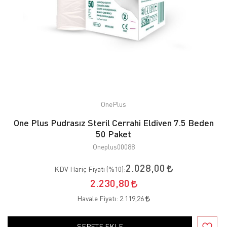
OnePlus
One Plus Pudrasız Steril Cerrahi Eldiven 7.5 Beden
50 Paket
Oneplus00088
2.028,00
KDV Hariç Fiyatı (
%10
):
2.230,80
Havale Fiyatı:
2.119,26
SEPETE EKLE