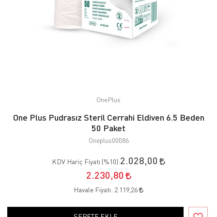
OnePlus
One Plus Pudrasız Steril Cerrahi Eldiven 6.5 Beden
50 Paket
Oneplus00086
2.028,00
KDV Hariç Fiyatı (
%10
):
2.230,80
Havale Fiyatı:
2.119,26
SEPETE EKLE