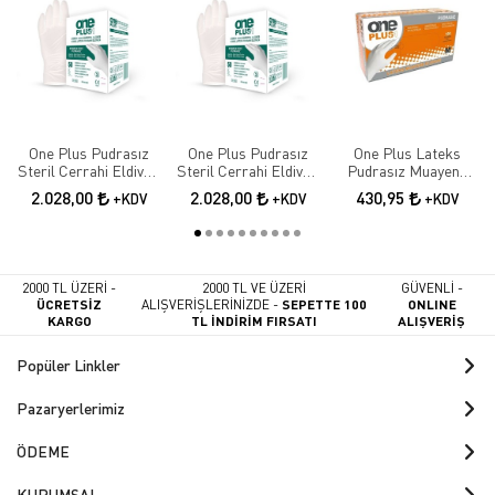
One Plus Pudrasız
One Plus Pudrasız
One Plus Lateks
Steril Cerrahi Eldiven
Steril Cerrahi Eldiven
Pudrasız Muayene
7 Beden 50 Paket
7.5 Beden 50 Paket
Eldiveni 100 lü Paket -
2.028,00
2.028,00
430,95
+KDV
+KDV
+KDV
Large
2000 TL ÜZERİ -
2000 TL VE ÜZERİ
GÜVENLİ -
ÜCRETSİZ
ALIŞVERİŞLERİNİZDE -
SEPETTE 100
ONLINE
KARGO
TL İNDİRİM FIRSATI
ALIŞVERİŞ
Popüler Linkler
Pazaryerlerimiz
ÖDEME
KURUMSAL