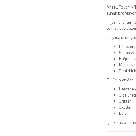
Ansell Touch N T
sunan profesyonel
Hijyen ürünleri,
temizlik ve dez
Başlıca ürün gru
El dezenf
Sabun ve 
Kağıt hav
Maske ve 
Temizlik 
Bu ürünler özell
Hastanel
Gıda üreti
Ofisler
Okullar
Evler
için kritik öneme