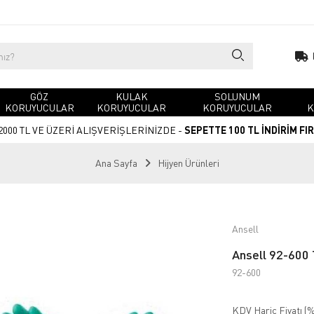
GÖZ
KULAK
SOLUNUM
KORUYUCULAR
KORUYUCULAR
KORUYUCULAR
K
2000 TL VE ÜZERİ ALIŞVERİŞLERİNİZDE -
SEPETTE 100 TL İNDİRİM FI
Ana Sayfa
Hijyen Ürünleri
Ansell
Ansell 92-600 
92-600
KDV Hariç Fiyatı (
%