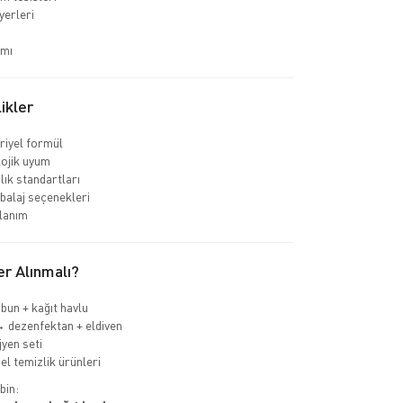
 yerleri
ımı
ikler
riyel formül
ojik uyum
lık standartları
balaj seçenekleri
lanım
r Alınmalı?
bun + kağıt havlu
 dezenfektan + eldiven
jyen seti
l temizlik ürünleri
bin: