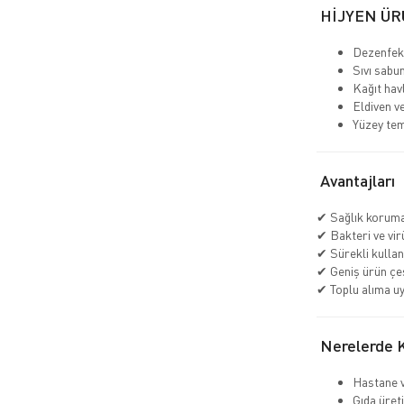
HİJYEN ÜR
Dezenfekt
Sıvı sabu
Kağıt havl
Eldiven v
Yüzey tem
Avantajları
✔ Sağlık koruma
✔ Bakteri ve virü
✔ Sürekli kullan
✔ Geniş ürün çeşi
✔ Toplu alıma u
Nerelerde Ku
Hastane v
Gıda üreti