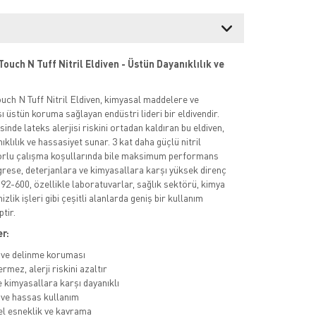
ouch N Tuff Nitril Eldiven - Üstün Dayanıklılık ve
uch N Tuff Nitril Eldiven, kimyasal maddelere ve
ı üstün koruma sağlayan endüstri lideri bir eldivendir.
esinde lateks alerjisi riskini ortadan kaldıran bu eldiven,
lılık ve hassasiyet sunar. 3 kat daha güçlü nitril
zorlu çalışma koşullarında bile maksimum performans
 grese, deterjanlara ve kimyasallara karşı yüksek direnç
92-600, özellikle laboratuvarlar, sağlık sektörü, kimya
izlik işleri gibi çeşitli alanlarda geniş bir kullanım
tir.
r:
ve delinme koruması
rmez, alerji riskini azaltır
e kimyasallara karşı dayanıklı
ve hassas kullanım
 esneklik ve kavrama