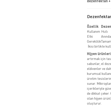
dezenfektan + 
Dezenfektan
Özellik
Dezen
Kullanım
Hızlı
Etki
Anında
Gereklilik
Tamaml
İkisi birlikte kul
Hijyen ürünleri
artırmak için ta
sabunlar, el deze
eldivenler ve da
kurumsal kullanım
üretim tesisleri
sunar. Mikroplara
içerikleriyle güv
de dikkat çeker. 
olan hijyen ürünle
oluşturur.