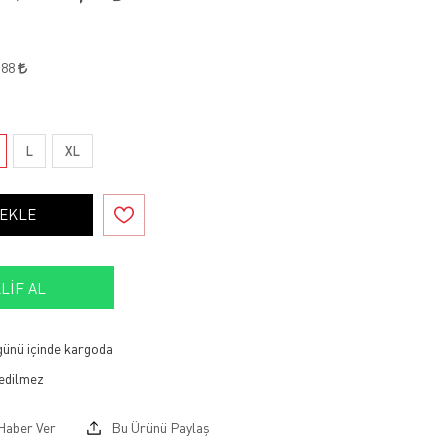
,88
L
XL
 EKLE
LIF AL
 günü içinde kargoda
Haber Ver
Bu Ürünü Paylaş