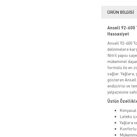
ÜRÜN BILGISI
Ansell 92-600 T
Hassasiyet
Ansell 92-600 To
delinmelere karş
Nitril yapısı say
mükemmel dayanık
formülü ile en 
sağlar. Yağlara,
gösteren Ansell 
endüstrisi ve tem
yelpazesine sahip
Üstün Özellikle
Kimyasal 
Lateks içe
Yağlara v
Konforlu 
Mükemmel