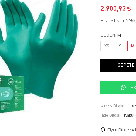
2.900,93
Havale Fiyatı:
2.755
BEDEN:
M
XS
S
M
SEPETE
TEK
Kargo Bilgisi:
1 iş
İade Bilgisi:
Fiyatı Düşünce 