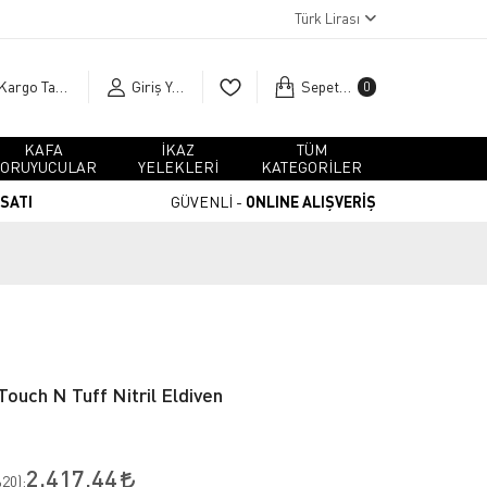
Türk Lirası
Kargo Takip
Giriş Yap
Sepetim
0
KAFA
İKAZ
TÜM
ORUYUCULAR
YELEKLERİ
KATEGORİLER
RSATI
GÜVENLİ -
ONLINE ALIŞVERİŞ
Touch N Tuff Nitril Eldiven
2.417,44
20
):