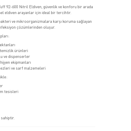
uff 92-600 Nitril Eldiven, güvenlik ve konforu bir arada
 eldiven arayanlar için ideal bir tercihtir.
 bakteri ve mikroorganizmalara karşı koruma sağlayan
enfeksiyon çözümlerinden oluşur.
pları:
ektanları
temizlik ürünleri
lu ve dispenserler
hijyen ekipmanları
bezleri ve sarf malzemeleri
ikle:
er
m tesisleri
 sahiptir.