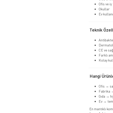
Ofis ve iş
Okullar
Ev kullan
Teknik Özell
Antibakte
Dermatol
CE ve sağ
Farklı am
Kolay kul
Hangi Ürünle
Ofis → sa
Fabrika →
Gıda → hi
Ev → teme
En mantıklı kom