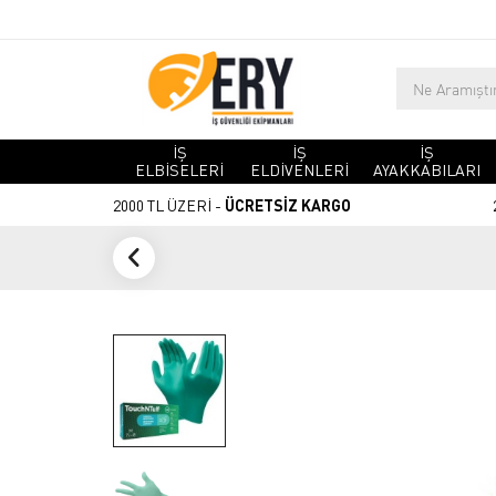
İŞ
İŞ
İŞ
ELBİSELERİ
ELDİVENLERİ
AYAKKABILARI
2000 TL ÜZERİ -
ÜCRETSİZ KARGO