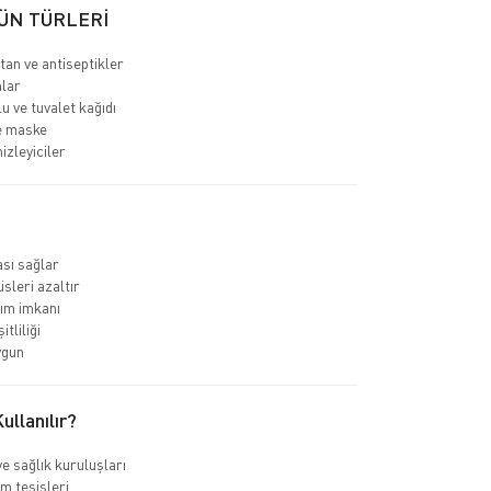
ÜN TÜRLERİ
an ve antiseptikler
nlar
u ve tuvalet kağıdı
e maske
izleyiciler
sı sağlar
sleri azaltır
ım imkanı
tliliği
ygun
llanılır?
e sağlık kuruluşları
m tesisleri