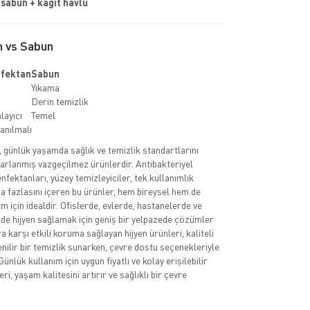
sabun + kağıt havlu
 vs Sabun
fektan
Sabun
Yıkama
Derin temizlik
ayıcı
Temel
lanılmalı
, günlük yaşamda sağlık ve temizlik standartlarını
sarlanmış vazgeçilmez ürünlerdir. Antibakteriyel
nfektanları, yüzey temizleyiciler, tek kullanımlık
ha fazlasını içeren bu ürünler, hem bireysel hem de
 için idealdir. Ofislerde, evlerde, hastanelerde ve
nde hijyen sağlamak için geniş bir yelpazede çözümler
 karşı etkili koruma sağlayan hijyen ürünleri, kaliteli
enilir bir temizlik sunarken, çevre dostu seçenekleriyle
Günlük kullanım için uygun fiyatlı ve kolay erişilebilir
ri, yaşam kalitesini artırır ve sağlıklı bir çevre