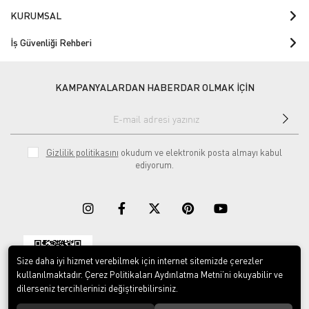
KURUMSAL
İş Güvenliği Rehberi
KAMPANYALARDAN HABERDAR OLMAK İÇİN
Gizlilik politikasını
okudum ve elektronik posta almayı kabul
ediyorum.
Size daha iyi hizmet verebilmek için internet sitemizde çerezler
Download on the
Download on
App Store
Google play
kullanılmaktadır. Çerez Politikaları Aydınlatma Metni’ni okuyabilir ve
dilerseniz tercihlerinizi değiştirebilirsiniz.