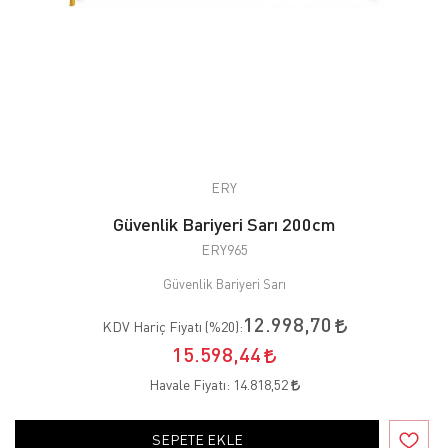
ERY
Güvenlik Bariyeri Sarı 200cm
ERY965
Güvenlik Bariyeri Sarı
12.998,70
KDV Hariç Fiyatı (
%20
):
15.598,44
Havale Fiyatı:
14.818,52
SEPETE EKLE