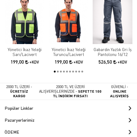
Yönetici İkaz Yeleği
Yönetici İkaz Yeleği
Gabardin Yazlık Gri İş
Sarı/Lacivert
Turuncu/Lacivert
Pantolonu 16/12
199,00
199,00
526,50
+KDV
+KDV
+KDV
2000 TL ÜZERİ -
2000 TL VE ÜZERİ
GÜVENLİ -
ÜCRETSİZ
ALIŞVERİŞLERİNİZDE -
SEPETTE 100
ONLINE
KARGO
TL İNDİRİM FIRSATI
ALIŞVERİŞ
Popüler Linkler
Pazaryerlerimiz
ÖDEME