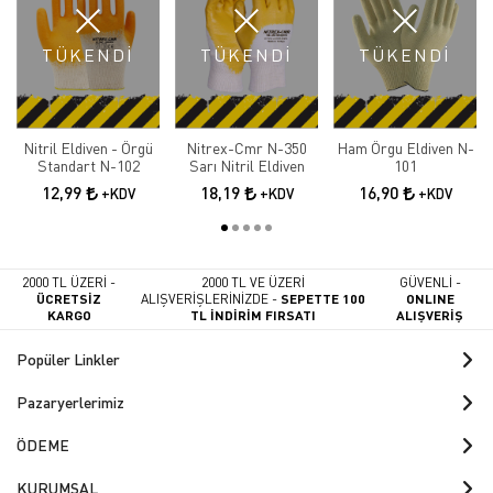
TÜKENDİ
TÜKENDİ
TÜKENDİ
Nitril Eldiven - Örgü
Nitrex-Cmr N-350
Ham Örgu Eldiven N-
Standart N-102
Sarı Nitril Eldiven
101
12,99
18,19
16,90
+KDV
+KDV
+KDV
2000 TL ÜZERİ -
2000 TL VE ÜZERİ
GÜVENLİ -
ÜCRETSİZ
ALIŞVERİŞLERİNİZDE -
SEPETTE 100
ONLINE
KARGO
TL İNDİRİM FIRSATI
ALIŞVERİŞ
Popüler Linkler
Pazaryerlerimiz
ÖDEME
KURUMSAL