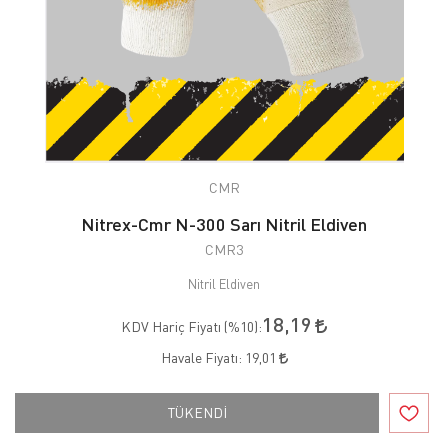
CMR
Nitrex-Cmr N-300 Sarı Nitril Eldiven
CMR3
Nitril Eldiven
18,19
KDV Hariç Fiyatı (
%10
):
Havale Fiyatı:
19,01
TÜKENDİ