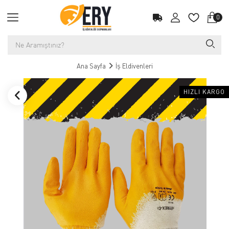
0
Ana Sayfa
İş Eldivenleri
HIZLI KARGO