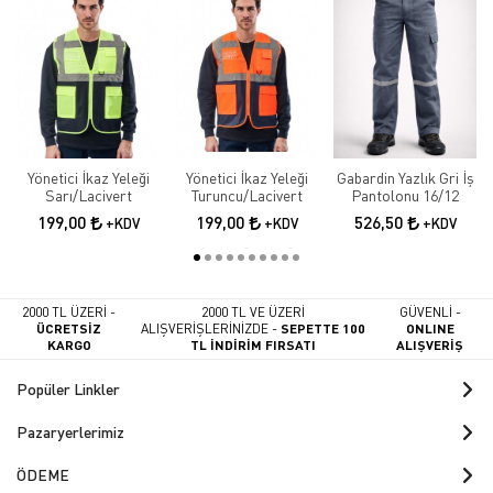
Yönetici İkaz Yeleği
Yönetici İkaz Yeleği
Gabardin Yazlık Gri İş
Sarı/Lacivert
Turuncu/Lacivert
Pantolonu 16/12
199,00
199,00
526,50
+KDV
+KDV
+KDV
2000 TL ÜZERİ -
2000 TL VE ÜZERİ
GÜVENLİ -
ÜCRETSİZ
ALIŞVERİŞLERİNİZDE -
SEPETTE 100
ONLINE
KARGO
TL İNDİRİM FIRSATI
ALIŞVERİŞ
Popüler Linkler
Pazaryerlerimiz
ÖDEME