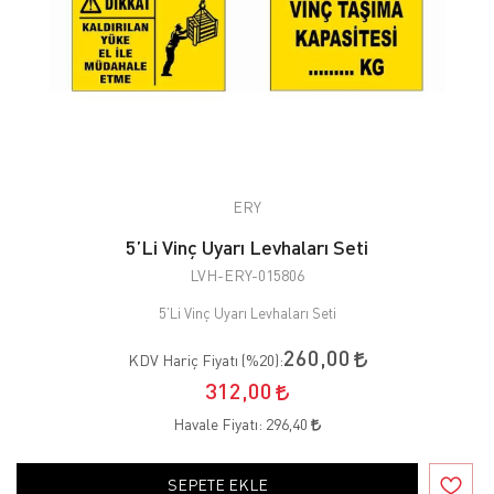
ERY
5’Li Vinç Uyarı Levhaları Seti
LVH-ERY-015806
5’Li Vinç Uyarı Levhaları Seti
260,00
KDV Hariç Fiyatı (
%20
):
312,00
Havale Fiyatı:
296,40
SEPETE EKLE