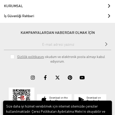
KURUMSAL
İş Güvenliği Rehberi
KAMPANYALARDAN HABERDAR OLMAK İÇİN
Gizlilik politikasını
okudum ve elektronik posta almayı kabul
ediyorum.
Download on the
Download on
App Store
Google play
Size daha iyi hizmet verebilmek için internet sitemizde çerezler
kullanılmaktadır. Çerez Politikaları Aydınlatma Metni’ni okuyabilir ve