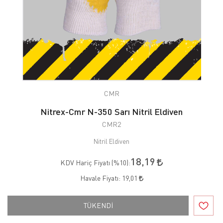
CMR
Nitrex-Cmr N-350 Sarı Nitril Eldiven
CMR2
Nitril Eldiven
18,19
KDV Hariç Fiyatı (
%10
):
Havale Fiyatı:
19,01
TÜKENDİ