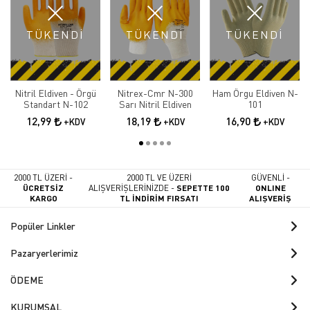
TÜKENDİ
TÜKENDİ
TÜKENDİ
Nitril Eldiven - Örgü
Nitrex-Cmr N-300
Ham Örgu Eldiven N-
Standart N-102
Sarı Nitril Eldiven
101
12,99
18,19
16,90
+KDV
+KDV
+KDV
2000 TL ÜZERİ -
2000 TL VE ÜZERİ
GÜVENLİ -
ÜCRETSİZ
ALIŞVERİŞLERİNİZDE -
SEPETTE 100
ONLINE
KARGO
TL İNDİRİM FIRSATI
ALIŞVERİŞ
Popüler Linkler
Pazaryerlerimiz
ÖDEME
KURUMSAL