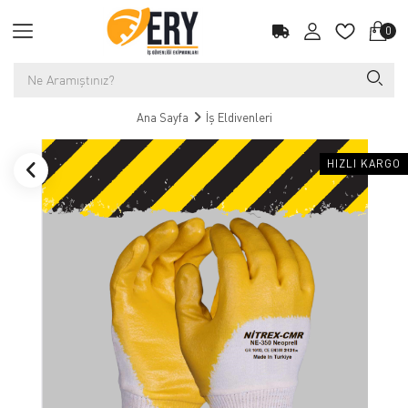
0
Ana Sayfa
İş Eldivenleri
HIZLI KARGO