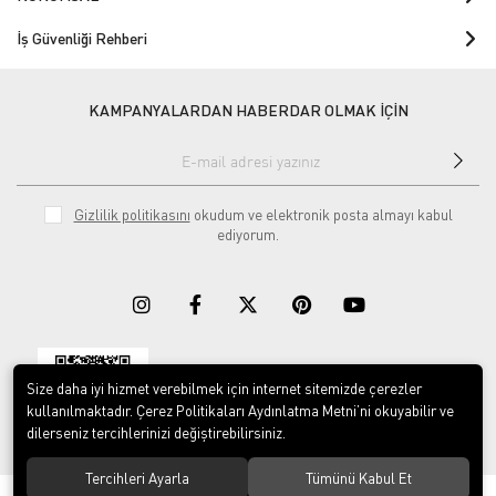
İş Güvenliği Rehberi
KAMPANYALARDAN HABERDAR OLMAK İÇİN
Gizlilik politikasını
okudum ve elektronik posta almayı kabul
ediyorum.
Size daha iyi hizmet verebilmek için internet sitemizde çerezler
Download on the
Download on
App Store
Google play
kullanılmaktadır. Çerez Politikaları Aydınlatma Metni’ni okuyabilir ve
dilerseniz tercihlerinizi değiştirebilirsiniz.
Tercihleri Ayarla
Tümünü Kabul Et