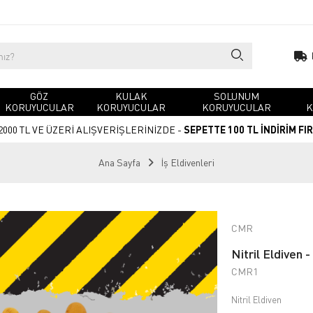
GÖZ
KULAK
SOLUNUM
KORUYUCULAR
KORUYUCULAR
KORUYUCULAR
K
2000 TL VE ÜZERİ ALIŞVERİŞLERİNİZDE -
SEPETTE 100 TL İNDİRİM FI
Ana Sayfa
İş Eldivenleri
CMR
Nitril Eldiven 
CMR1
Nitril Eldiven