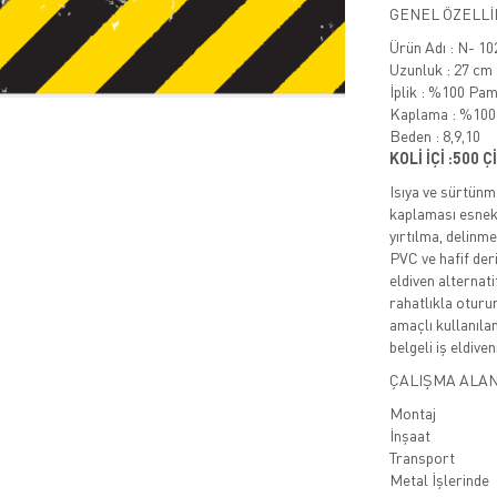
GENEL ÖZELLİ
Ürün Adı : N-
Uzunluk : 27 cm
İplik : %100 Pa
Kaplama : %100 d
Beden : 8,9,10
KOLİ İÇİ :500 
Isıya ve sürtünm
kaplaması esnekl
yırtılma, delin
PVC ve hafif deri
eldiven alternat
rahatlıkla oturur
amaçlı kullanıl
belgeli iş eldiveni
ÇALIŞMA ALANI
Montaj
İnşaat
Transport
Metal İşlerinde