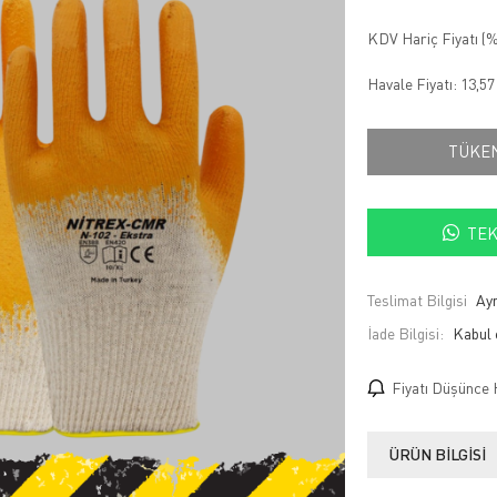
KDV Hariç Fiyatı (
%
Havale Fiyatı:
13,5
TÜKE
TEK
Teslimat Bilgisi
Ayn
İade Bilgisi:
Fiyatı Düşünce 
ÜRÜN BILGISI