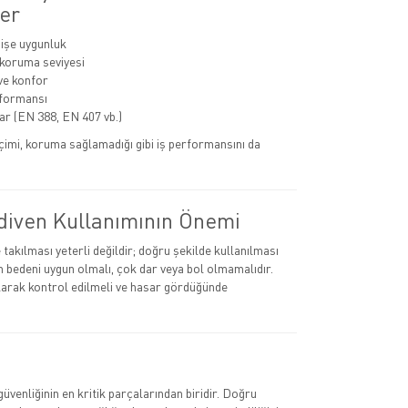
er
 işe uygunluk
 koruma seviyesi
ve konfor
rformansı
lar (EN 388, EN 407 vb.)
eçimi, koruma sağlamadığı gibi iş performansını da
diven Kullanımının Önemi
takılması yeterli değildir; doğru şekilde kullanılması
in bedeni uygun olmalı, çok dar veya bol olmamalıdır.
larak kontrol edilmeli ve hasar gördüğünde
ş güvenliğinin en kritik parçalarından biridir. Doğru