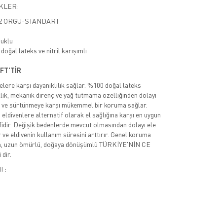
KLER:
 102 ÖRGÜ-STANDART
muklu
oğal lateks ve nitril karışımlı
ÇİFT'TİR
elere karşı dayanıklılık sağlar. %100 doğal lateks
ik, mekanik direnç ve yağ tutmama özelliğinden dolayı
me ve sürtünmeye karşı mükemmel bir koruma sağlar.
 eldivenlere alternatif olarak el sağlığına karşı en uygun
ifidir. Değişik bedenlerde mevcut olmasından dolayı ele
 ve eldivenin kullanım süresini arttırır. Genel koruma
an, uzun ömürlü, doğaya dönüşümlü TÜRKİYE'NİN CE
 dir.
 :