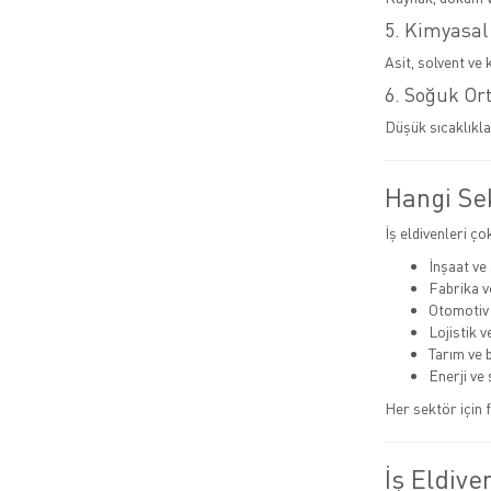
5. Kimyasal
Asit, solvent ve 
6. Soğuk Or
Düşük sıcaklıkla
Hangi Sek
İş eldivenleri ço
İnşaat ve
Fabrika v
Otomotiv
Lojistik 
Tarım ve 
Enerji ve 
Her sektör için f
İş Eldive