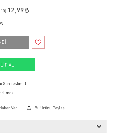
12,99
10
):
7
NDİ
LIF AL
ı Gün Teslimat
Haber Ver
Bu Ürünü Paylaş