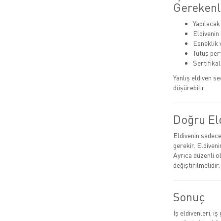
Gerekenl
Yapılacak
Eldivenin
Esneklik 
Tutuş pe
Sertifika
Yanlış eldiven s
düşürebilir.
Doğru El
Eldivenin sadece 
gerekir. Eldiven
Ayrıca düzenli o
değiştirilmelidir.
Sonuç
İş eldivenleri, i