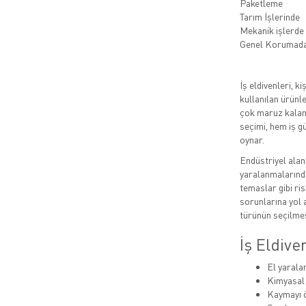
Paketleme
Tarım İşlerinde
Mekanik işlerde
Genel Korumad
İş eldivenleri, 
kullanılan ürünle
çok maruz kalan 
seçimi, hem iş g
oynar.
Endüstriyel alan
yaralanmalarında
temaslar gibi ris
sorunlarına yol a
türünün seçilmes
İş Eldiv
El yarala
Kimyasal
Kaymayı ö