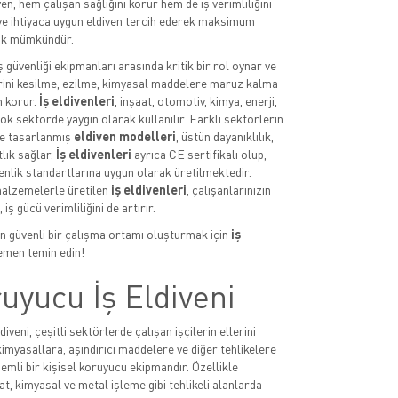
ven, hem çalışan sağlığını korur hem de iş verimliliğini
 ve ihtiyaca uygun eldiven tercih ederek maksimum
k mümkündür.
iş güvenliği ekipmanları arasında kritik bir rol oynar ve
erini kesilme, ezilme, kimyasal maddelere maruz kalma
n korur.
İş eldivenleri
, inşaat, otomotiv, kimya, enerji,
ok sektörde yaygın olarak kullanılır. Farklı sektörlerin
re tasarlanmış
eldiven modelleri
, üstün dayanıklılık,
lık sağlar.
İş eldivenleri
ayrıca CE sertifikalı olup,
enlik standartlarına uygun olarak üretilmektedir.
malzemelerle üretilen
iş eldivenleri
, çalışanlarınızın
 iş gücü verimliliğini de artırır.
çin güvenli bir çalışma ortamı oluşturmak için
iş
men temin edin!
uyucu İş Eldiveni
diveni, çeşitli sektörlerde çalışan işçilerin ellerini
imyasallara, aşındırıcı maddelere ve diğer tehlikelere
emli bir kişisel koruyucu ekipmandır. Özellikle
at, kimyasal ve metal işleme gibi tehlikeli alanlarda