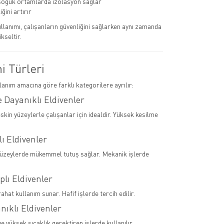
soğuk ortamlarda izolasyon sağlar
iğini artırır
llanımı, çalışanların güvenliğini sağlarken aynı zamanda
ükseltir.
ni Türleri
llanım amacına göre farklı kategorilere ayrılır:
 Dayanıklı Eldivenler
skin yüzeylerle çalışanlar için idealdir. Yüksek kesilme
lı Eldivenler
yüzeylerde mükemmel tutuş sağlar. Mekanik işlerde
plı Eldivenler
rahat kullanım sunar. Hafif işlerde tercih edilir.
anıklı Eldivenler
 yüksek sıcaklık gerektiren işlerde kullanılır.