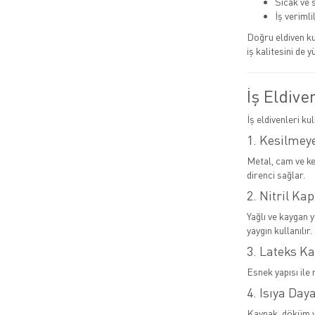
Sıcak ve 
İş verimlil
Doğru eldiven ku
iş kalitesini de y
İş Eldive
İş eldivenleri ku
1. Kesilmeye
Metal, cam ve ke
direnci sağlar.
2. Nitril Kap
Yağlı ve kaygan 
yaygın kullanılır.
3. Lateks Ka
Esnek yapısı ile 
4. Isıya Day
Kaynak, döküm ve