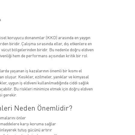
a
kişisel koruyucu donanımlar (KKD) arasında en yaygın
rden biridir. Çalışma sırasında eller, dış etkenlere en
vücut bölgelerinden biridir. Bu nedenle doğru eldiven
üvenliği hem de performans açısından kritik bir rol
larda yaşanan iş kazalarının önemli bir kısmı el
n oluşur. Kesikler, ezilmeler, yanıklar ve kimyasal
kler, uygun iş eldiveni kullanılmadığında ciddi sağlık
çabilir. Bu riskleri minimize etmek için doğru eldiven
i gerekir.
enleri Neden Önemlidir?
nmalarını önler
 maddelere karşı koruma sağlar
nleyerek tutuş gücünü artırır