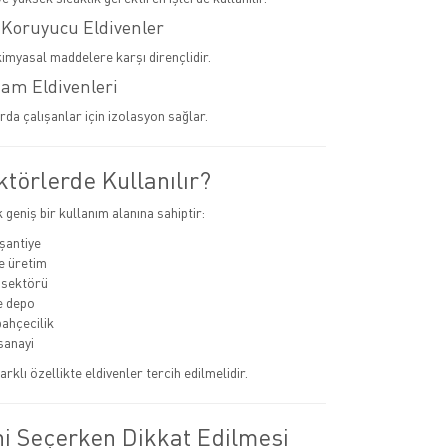
 Koruyucu Eldivenler
kimyasal maddelere karşı dirençlidir.
tam Eldivenleri
rda çalışanlar için izolasyon sağlar.
törlerde Kullanılır?
k geniş bir kullanım alanına sahiptir:
 şantiye
e üretim
 sektörü
ve depo
bahçecilik
sanayi
arklı özellikte eldivenler tercih edilmelidir.
ni Seçerken Dikkat Edilmesi