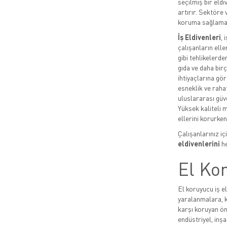
seçilmiş bir eldi
artırır. Sektöre
koruma sağlama
İş Eldivenleri
, 
çalışanların ell
gibi tehlikelerde
gıda ve daha birç
ihtiyaçlarına gö
esneklik ve rahat
uluslararası güv
Yüksek kaliteli 
ellerini korurken,
Çalışanlarınız i
eldivenlerini
he
El Kor
El koruyucu iş el
yaralanmalara, k
karşı koruyan ön
endüstriyel, inşa