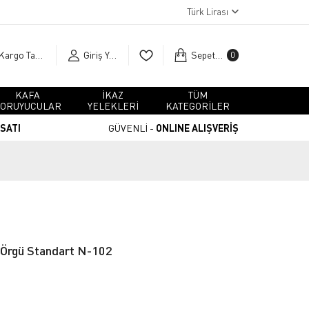
Türk Lirası
Kargo Takip
Giriş Yap
Sepetim
0
KAFA
İKAZ
TÜM
ORUYUCULAR
YELEKLERİ
KATEGORİLER
RSATI
GÜVENLİ -
ONLINE ALIŞVERİŞ
- Örgü Standart N-102