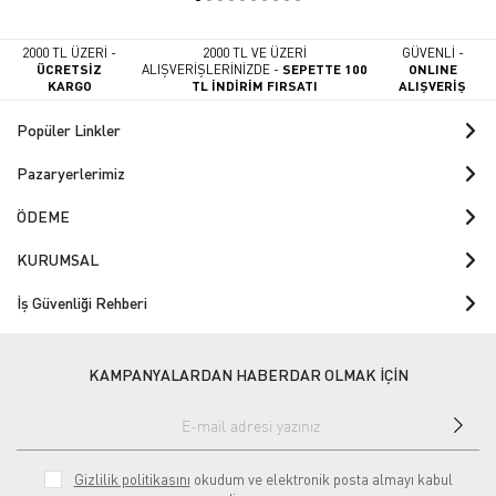
2000 TL ÜZERİ -
2000 TL VE ÜZERİ
GÜVENLİ -
ÜCRETSİZ
ALIŞVERİŞLERİNİZDE -
SEPETTE 100
ONLINE
KARGO
TL İNDİRİM FIRSATI
ALIŞVERİŞ
Popüler Linkler
Pazaryerlerimiz
ÖDEME
KURUMSAL
İş Güvenliği Rehberi
KAMPANYALARDAN HABERDAR OLMAK İÇİN
Gizlilik politikasını
okudum ve elektronik posta almayı kabul