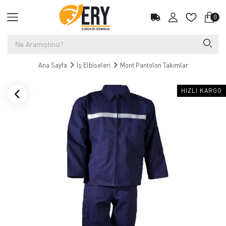
0
Ana Sayfa
İş Elbiseleri
Mont Pantolon Takımlar
HIZLI KARGO