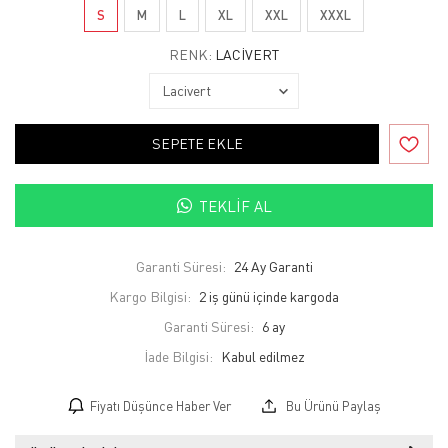
S
M
L
XL
XXL
XXXL
RENK:
LACIVERT
SEPETE EKLE
TEKLIF AL
Garanti Süresi:
24 Ay Garanti
Kargo Bilgisi:
2 iş günü içinde kargoda
Garanti Süresi:
6 ay
İade Bilgisi:
Fiyatı Düşünce Haber Ver
Bu Ürünü Paylaş