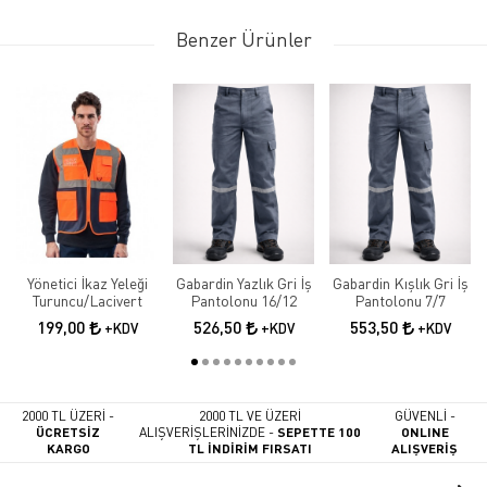
Benzer Ürünler
Yönetici İkaz Yeleği
Gabardin Yazlık Gri İş
Gabardin Kışlık Gri İş
Turuncu/Lacivert
Pantolonu 16/12
Pantolonu 7/7
199,00
526,50
553,50
+KDV
+KDV
+KDV
2000 TL ÜZERİ -
2000 TL VE ÜZERİ
GÜVENLİ -
ÜCRETSİZ
ALIŞVERİŞLERİNİZDE -
SEPETTE 100
ONLINE
KARGO
TL İNDİRİM FIRSATI
ALIŞVERİŞ