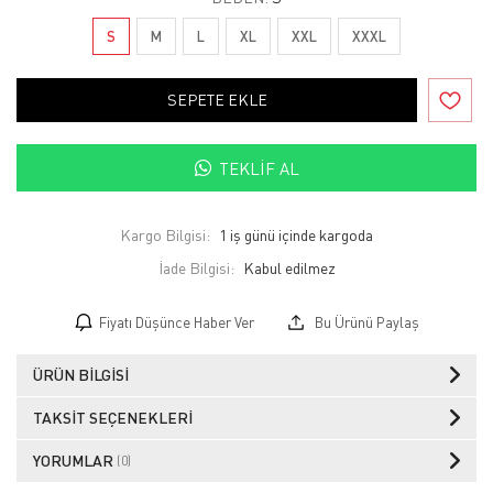
S
M
L
XL
XXL
XXXL
SEPETE EKLE
TEKLIF AL
Kargo Bilgisi:
1 iş günü içinde kargoda
İade Bilgisi:
Fiyatı Düşünce Haber Ver
Bu Ürünü Paylaş
ÜRÜN BILGISI
TAKSIT SEÇENEKLERI
YORUMLAR
(0)