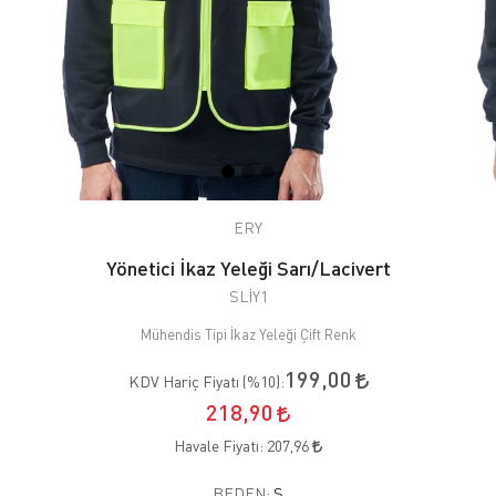
ERY
Yönetici İkaz Yeleği Sarı/Lacivert
SLİY1
Mühendis Tipi İkaz Yeleği Çift Renk
199,00
KDV Hariç Fiyatı (
%10
):
218,90
Havale Fiyatı:
207,96
BEDEN:
S