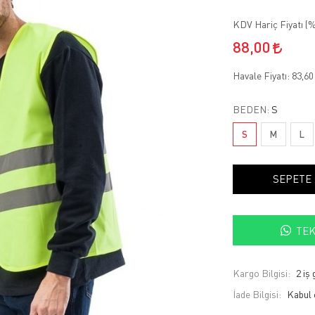
KDV Hariç Fiyatı (
%
88,00
Havale Fiyatı:
83,6
BEDEN:
S
S
M
L
SEPETE
TEK
Kargo Bilgisi:
2 iş
İade Bilgisi: