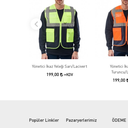
Yönetici İkaz Yeleği Sarı/Lacivert
Yönetici İk
Turuncu/L
199,00
+KDV
199,00
Popüler Linkler
Pazaryerlerimiz
ÖDEME