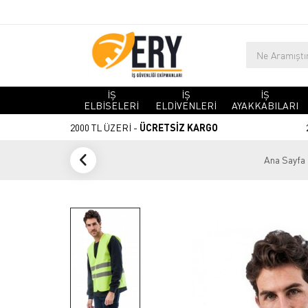
İŞ
İŞ
İŞ
ELBİSELERİ
ELDİVENLERİ
AYAKKABILARI
2000 TL ÜZERİ -
ÜCRETSİZ KARGO
Ana Sayfa