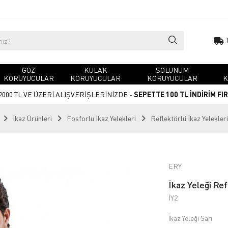
GÖZ
KULAK
SOLUNUM
KORUYUCULAR
KORUYUCULAR
KORUYUCULAR
K
2000 TL VE ÜZERİ ALIŞVERİŞLERİNİZDE -
SEPETTE 100 TL İNDİRİM FI
İkaz Ürünleri
Fosforlu İkaz Yelekleri
Reflektörlü İkaz Yelekleri 
ERY
İkaz Yeleği Ref
İY2
İkaz Yeleği Sarı