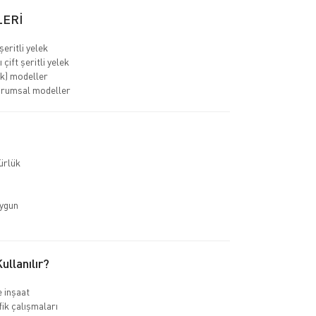
LERİ
 şeritli yelek
çift şeritli yelek
ık) modeller
urumsal modeller
ürlük
uygun
llanılır?
e inşaat
fik çalışmaları