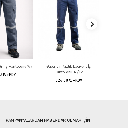
Gabardin Kışlık Gri İş Pantolonu 7/7
Gabardin Yazlık Lacivert İş
Gabardin 
Pantolonu 16/12
50
+KDV
526,50
55
+KDV
KAMPANYALARDAN HABERDAR OLMAK İÇİN