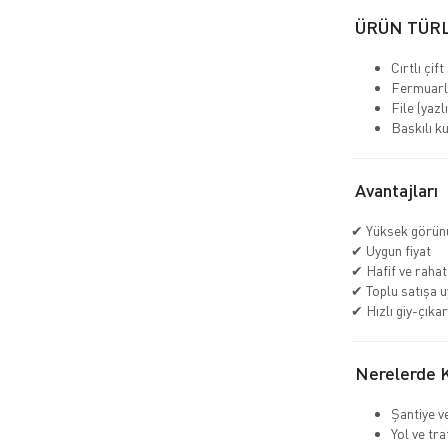
ÜRÜN TÜR
Cırtlı çift
Fermuarlı 
File (yazl
Baskılı k
Avantajları
✔ Yüksek görün
✔ Uygun fiyat
✔ Hafif ve rahat
✔ Toplu satışa 
✔ Hızlı giy-çıkar
Nerelerde Ku
Şantiye v
Yol ve tra