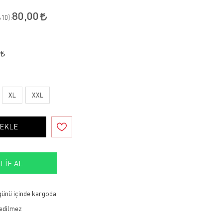
80,00
10
):
0
XL
XXL
 EKLE
LIF AL
 günü içinde kargoda