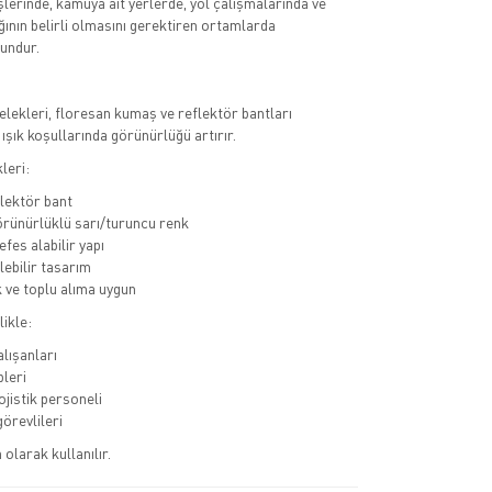
işlerinde, kamuya ait yerlerde, yol çalışmalarında ve
ığının belirli olmasını gerektiren ortamlarda
undur.
 yelekleri, floresan kumaş ve reflektör bantları
ışık koşullarında görünürlüğü artırır.
leri:
flektör bant
rünürlüklü sarı/turuncu renk
efes alabilir yapı
lebilir tasarım
ve toplu alıma uygun
likle:
alışanları
pleri
ojistik personeli
örevlileri
olarak kullanılır.