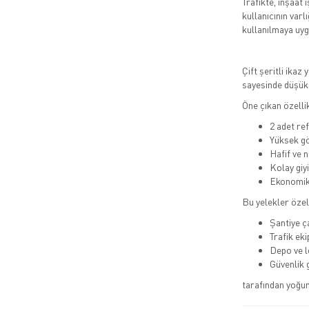
Trafikte, inşaat 
kullanıcının varl
kullanılmaya uyg
Çift şeritli ikaz
sayesinde düşük 
Öne çıkan özellik
2 adet re
Yüksek gö
Hafif ve n
Kolay giyi
Ekonomik 
Bu yelekler özel
Şantiye ç
Trafik eki
Depo ve l
Güvenlik g
tarafından yoğun 