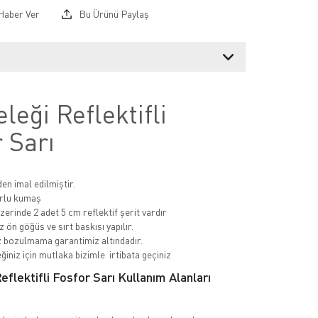
Haber Ver
Bu Ürünü Paylaş
eleği Reflektifli
 Sarı
n imal edilmiştir.
rlu kumaş
zerinde 2 adet 5 cm reflektif şerit vardır
 ön göğüs ve sırt baskısı yapılır.
 bozulmama garantimiz altındadır.
ğiniz için mutlaka bizimle irtibata geçiniz
Reflektifli Fosfor Sarı Kullanım Alanları