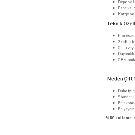
Depo ve lo
Fabrika iç
Kargo ve 
Teknik Özell
Floresan
2 reflekti
Cırtlı ve
Dayanıklı 
CE standa
Neden Çift Ş
Daha iyi 
Standart 
En ekono
En yaygın
%80 kullanıcı 