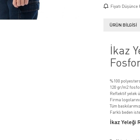
Fiyatı Düşünce 
ÜRÜN BILGISI
İkaz Y
Fosfor
%100 polyesterde
120 gr/m2 fosfo
Reflektif yelek ü
Firma logolarınız
Tüm baskılarımız
Farklı beden iste
İkaz Yeleği 