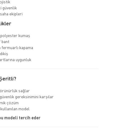
jistik
i güvenlik
saha ekipleri
ikler
 polyester kumaş
f bant
ya fermuarlı kapama
dikiş
rtlarına uygunluk
eritli?
görünürlük sağlar
güvenlik gereksinimini karşılar
mik çözüm
 kullanılan model
bu modeli tercih eder