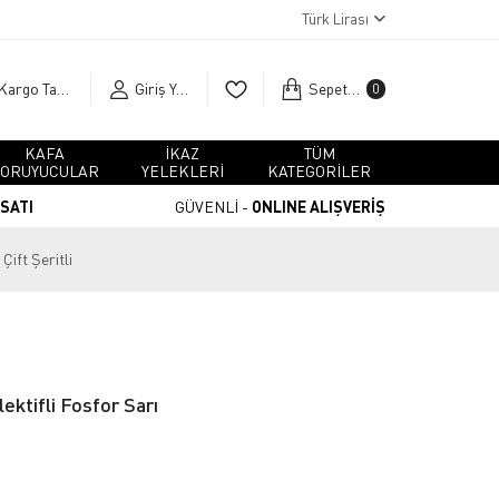
Türk Lirası
Kargo Takip
Giriş Yap
Sepetim
0
KAFA
İKAZ
TÜM
ORUYUCULAR
YELEKLERİ
KATEGORİLER
RSATI
GÜVENLİ -
ONLINE ALIŞVERİŞ
Çift Şeritli
lektifli Fosfor Sarı