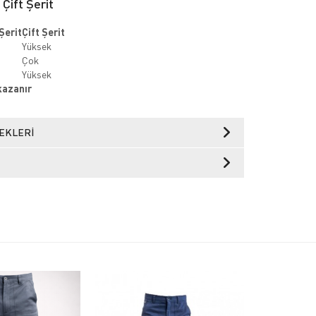
 Çift Şerit
Şerit
Çift Şerit
Yüksek
Çok
Yüksek
 kazanır
EKLERI