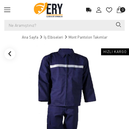
0
Ana Sayfa
İş Elbiseleri
Mont Pantolon Takımlar
HIZLI KARGO