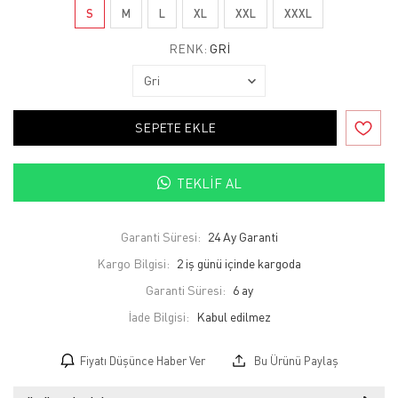
S
M
L
XL
XXL
XXXL
RENK:
GRI
SEPETE EKLE
TEKLIF AL
Garanti Süresi:
24 Ay Garanti
Kargo Bilgisi:
2 iş günü içinde kargoda
Garanti Süresi:
6 ay
İade Bilgisi:
Fiyatı Düşünce Haber Ver
Bu Ürünü Paylaş