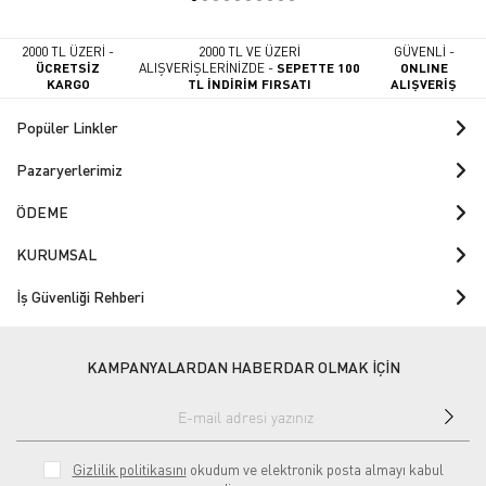
2000 TL ÜZERİ -
2000 TL VE ÜZERİ
GÜVENLİ -
ÜCRETSİZ
ALIŞVERİŞLERİNİZDE -
SEPETTE 100
ONLINE
KARGO
TL İNDİRİM FIRSATI
ALIŞVERİŞ
Popüler Linkler
Pazaryerlerimiz
ÖDEME
KURUMSAL
İş Güvenliği Rehberi
KAMPANYALARDAN HABERDAR OLMAK İÇİN
Gizlilik politikasını
okudum ve elektronik posta almayı kabul