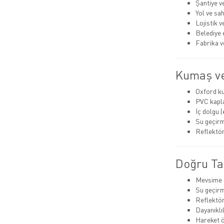
Şantiye v
Yol ve sa
Lojistik 
Belediye 
Fabrika v
Kumaş ve
Oxford k
PVC kap
İç dolgu (
Su geçirm
Reflektör
Doğru Tak
Mevsime u
Su geçirm
Reflektör 
Dayanıklıl
Hareket 