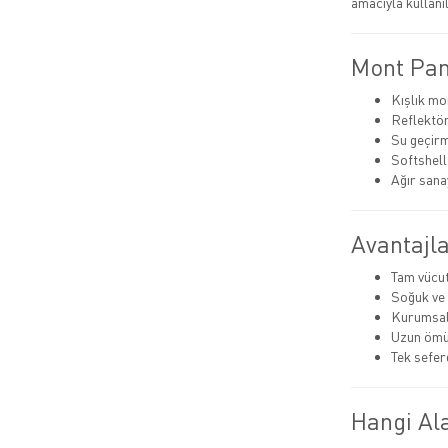
amacıyla kullanıl
Mont Pan
Kışlık mo
Reflektör
Su geçirm
Softshell
Ağır sanay
Avantajla
Tam vücu
Soğuk ve 
Kurumsa
Uzun ömü
Tek sefer
Hangi Ala