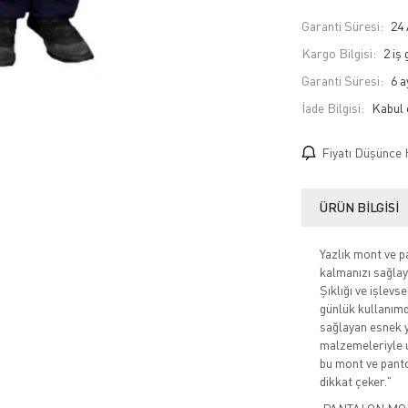
Garanti Süresi:
24 
Kargo Bilgisi:
2 iş
Garanti Süresi:
6 a
İade Bilgisi:
Fiyatı Düşünce 
ÜRÜN BILGISI
Yazlık mont ve p
kalmanızı sağlay
Şıklığı ve işlevs
günlük kullanımd
sağlayan esnek y
malzemeleriyle u
bu mont ve panto
dikkat çeker."