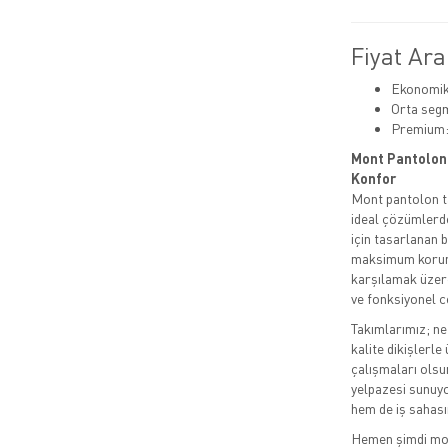
Fiyat Ara
Ekonomik:
Orta segm
Premium:
Mont Pantolon
Konfor
Mont pantolon tak
ideal çözümlerde
için tasarlanan b
maksimum koruma 
karşılamak üzere
ve fonksiyonel c
Takımlarımız; ne
kalite dikişlerle 
çalışmaları olsu
yelpazesi sunuyo
hem de iş sahası
Hemen şimdi mont