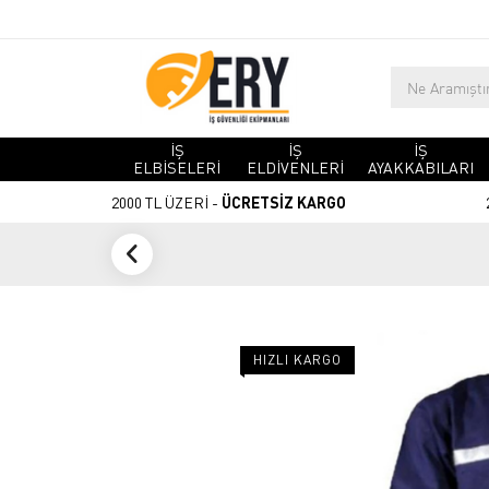
İŞ
İŞ
İŞ
ELBİSELERİ
ELDİVENLERİ
AYAKKABILARI
2000 TL ÜZERİ -
ÜCRETSİZ KARGO
HIZLI KARGO