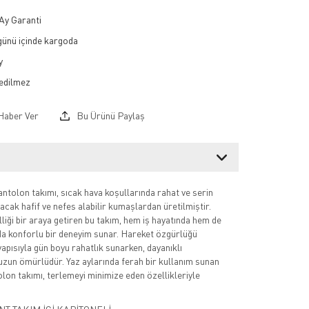
Ay Garanti
 günü içinde kargoda
y
Haber Ver
Bu Ürünü Paylaş
antolon takımı, sıcak hava koşullarında rahat ve serin
acak hafif ve nefes alabilir kumaşlardan üretilmiştir.
elliği bir araya getiren bu takım, hem iş hayatında hem de
a konforlu bir deneyim sunar. Hareket özgürlüğü
apısıyla gün boyu rahatlık sunarken, dayanıklı
zun ömürlüdür. Yaz aylarında ferah bir kullanım sunan
lon takımı, terlemeyi minimize eden özellikleriyle