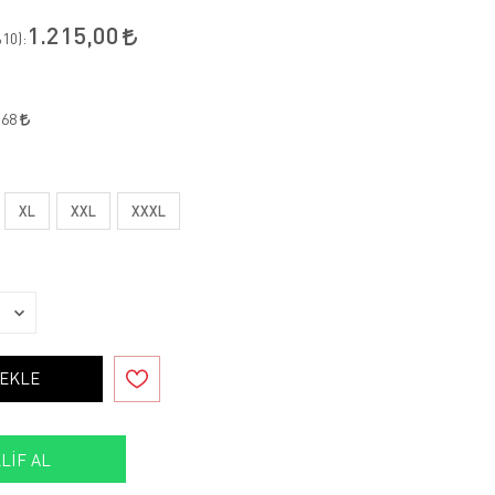
1.215,00
10
):
,68
XL
XXL
XXXL
 EKLE
LIF AL