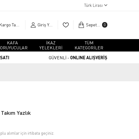
Türk Lirası
Kargo Takip
Giriş Yap
Sepetim
0
KAFA
İKAZ
TÜM
ORUYUCULAR
YELEKLERİ
KATEGORİLER
RSATI
GÜVENLİ -
ONLINE ALIŞVERİŞ
Takım Yazlık
plu alımlar için irtibata geçiniz.