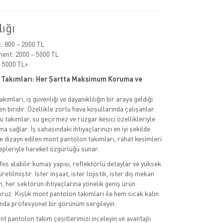
lığı
 800 – 2000 TL
ent: 2000 – 5000 TL
 5000 TL+
 Takımları: Her Şartta Maksimum Koruma ve
ımları, iş güvenliği ve dayanıklılığın bir araya geldiği
n biridir. Özellikle zorlu hava koşullarında çalışanlar
u takımlar, su geçirmez ve rüzgar kesici özellikleriyle
sağlar. İş sahasındaki ihtiyaçlarınızı en iyi şekilde
 dizayn edilen mont pantolon takımları, rahat kesimleri
epleriyle hareket özgürlüğü sunar.
fes alabilir kumaş yapısı, reflektörlü detaylar ve yüksek
üretilmiştir. İster inşaat, ister lojistik, ister dış mekan
n, her sektörün ihtiyaçlarına yönelik geniş ürün
ruz. Kışlık mont pantolon takımları ile hem sıcak kalın
nda profesyonel bir görünüm sergileyin.
 pantolon takım çeşitlerimizi inceleyin ve avantajlı