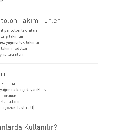
ır.
tolon Takım Türleri
nt pantolon takımları
lü iş takımları
ez yağmurluk takımları
 takım modeller
i iş takımları
rı
t koruma
yağmura karşı dayanıklılık
l görünüm
rlü kullanım
de çözüm (üst + alt)
nlarda Kullanılır?