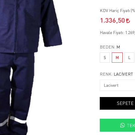
KDV Hariç Fiyatı (
%
1.336,50
Havale Fiyatı:
1.269
BEDEN:
M
S
M
L
RENK:
LACIVERT
SEPETE
TEK