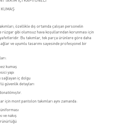
T TAKIM İÇİ KAPİTONELİ
N KUMAŞ
kımları, özellikle dış ortamda çalışan personelin
 rüzgar gibi olumsuz hava koşullarından korunması için
kıyafetleridir. Bu takımlar, tek parça ürünlere göre daha
ağlar ve uyumlu tasarımı sayesinde profesyonel bir
arı:
mez kumaş
sici yapı
mı sağlayan iç dolgu
lü güvenlik detayları
donatılmıştır.
ar için mont pantolon takımları aynı zamanda:
 üniforması
ı ve nakış
rünürlüğü