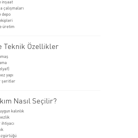
e inşaat
ha çalışmaları
ve depo
ekipleri
e üretim
 Teknik Özellikler
umaş
lama
elyaf)
ez yapı
 şeritler
ım Nasıl Seçilir?
ygun kalınlık
ezlik
ihtiyacı
ık
özgürlüğü