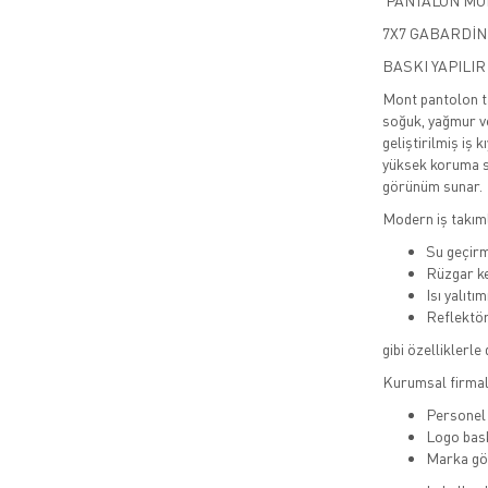
PANTALON MON
7X7 GABARDİ
BASKI YAPILIR
Mont pantolon ta
soğuk, yağmur ve
geliştirilmiş iş 
yüksek koruma s
görünüm sunar.
Modern iş takıml
Su geçir
Rüzgar ke
Isı yalıtı
Reflektör
gibi özelliklerle 
Kurumsal firmal
Personel
Logo bask
Marka gö