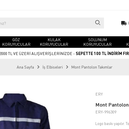
GÖZ
KULAK
SOLUNUM
KORUYUCULAR
KORUYUCULAR
KORUYUCULAR
K
2000 TL VE ÜZERİ ALIŞVERİŞLERİNİZDE -
SEPETTE 100 TL İNDİRİM FI
Ana Sayfa
İş Elbiseleri
Mont Pantolon Takımlar
ERY
Mont Pantolon 
ERY-996309
Logo baskı yapılır. To