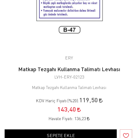
ERY
Matkap Tezgahı Kullanma Talimatı Levhası
LVH-ERY-02123
Matkap Tezgahı Kullanma Talimatı Levhası
119,50
KDV Hariç Fiyatı (
%20
):
143,40
Havale Fiyatı:
136,23
SEPETE EKLE