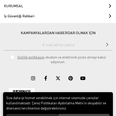
KURUMSAL
İş Güvenliği Rehberi
KAMPANYALARDAN HABERDAR OLMAK İÇİN
Gizlilik politikasını
okudum ve elektronik posta almayı kabul
ediyorum.
Size daha iyi hizmet verebilmek için internet sitemizde çerezler
Download on the
Download on
App Store
Google play
kullanılmaktadır. Çerez Politikaları Aydınlatma Metni’ni okuyabilir ve
dilerseniz tercihlerinizi değiştirebilirsiniz.