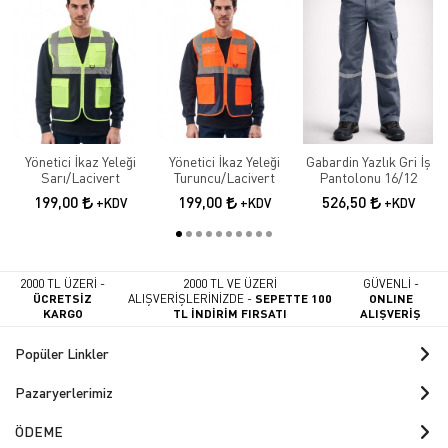
Yönetici İkaz Yeleği
Yönetici İkaz Yeleği
Gabardin Yazlık Gri İş
Sarı/Lacivert
Turuncu/Lacivert
Pantolonu 16/12
199,00
199,00
526,50
+KDV
+KDV
+KDV
2000 TL ÜZERİ -
2000 TL VE ÜZERİ
GÜVENLİ -
ÜCRETSİZ
ALIŞVERİŞLERİNİZDE -
SEPETTE 100
ONLINE
KARGO
TL İNDİRİM FIRSATI
ALIŞVERİŞ
Popüler Linkler
Pazaryerlerimiz
ÖDEME