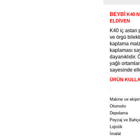
BEYBİ
K40
N
ELDİVEN
K40 iç astarı
ve örgü bilekti
kaplama malze
kaplaması say
dayanıklıdır.
yağlı ortamlar
sayesinde ell
ÜRÜN KULLA
Makine ve ekipm
Otomotiv
Depolama
Peyzaj ve Bahçe 
Lojistik
İmalat