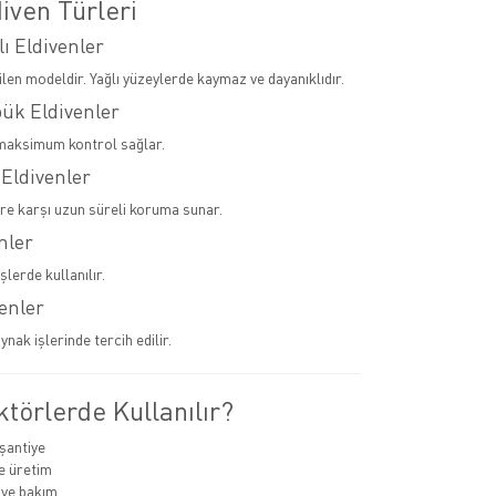
iven Türleri
lı Eldivenler
ilen modeldir. Yağlı yüzeylerde kaymaz ve dayanıklıdır.
pük Eldivenler
maksimum kontrol sağlar.
 Eldivenler
ere karşı uzun süreli koruma sunar.
nler
şlerde kullanılır.
venler
ynak işlerinde tercih edilir.
törlerde Kullanılır?
 şantiye
e üretim
 ve bakım