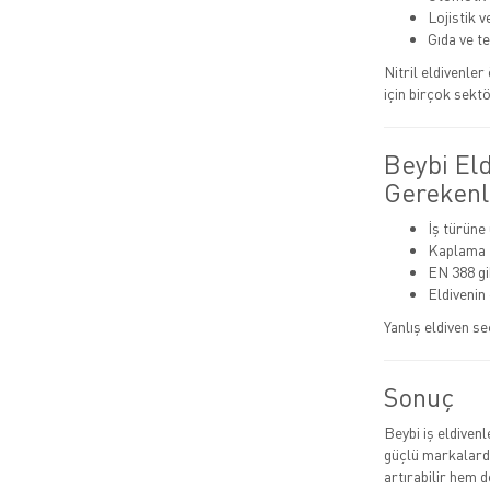
Lojistik 
Gıda ve t
Nitril eldivenle
için birçok sektö
Beybi El
Gerekenl
İş türüne
Kaplama t
EN 388 gib
Eldivenin
Yanlış eldiven se
Sonuç
Beybi iş eldiven
güçlü markalarda
artırabilir hem de