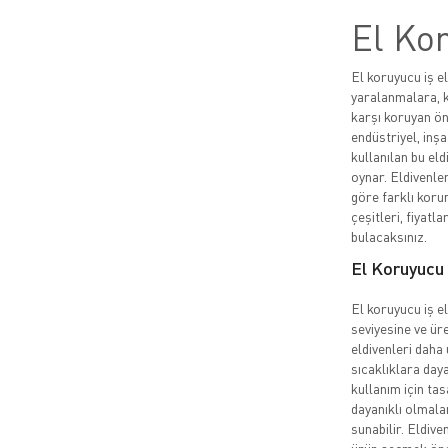
El Kor
El koruyucu iş el
yaralanmalara, k
karşı koruyan ön
endüstriyel, inşa
kullanılan bu eld
oynar. Eldivenler
göre farklı korum
çeşitleri, fiyatla
bulacaksınız.
El Koruyucu İ
El koruyucu iş el
seviyesine ve üre
eldivenleri daha 
sıcaklıklara daya
kullanım için ta
dayanıklı olmala
sunabilir. Eldive