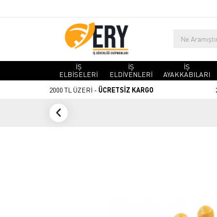
İŞ
İŞ
İŞ
ELBİSELERİ
ELDİVENLERİ
AYAKKABILARI
2000 TL ÜZERİ -
ÜCRETSİZ KARGO