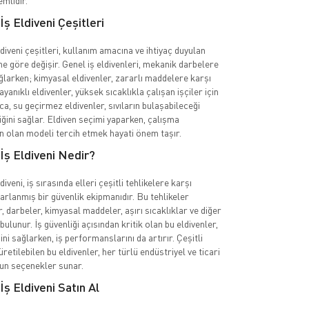
mlidir.
İş Eldiveni Çeşitleri
diveni çeşitleri, kullanım amacına ve ihtiyaç duyulan
e göre değişir. Genel iş eldivenleri, mekanik darbelere
larken; kimyasal eldivenler, zararlı maddelere karşı
dayanıklı eldivenler, yüksek sıcaklıkla çalışan işçiler için
ıca, su geçirmez eldivenler, sıvıların bulaşabileceği
iğini sağlar. Eldiven seçimi yaparken, çalışma
n olan modeli tercih etmek hayati önem taşır.
İş Eldiveni Nedir?
iveni, iş sırasında elleri çeşitli tehlikelere karşı
arlanmış bir güvenlik ekipmanıdır. Bu tehlikeler
, darbeler, kimyasal maddeler, aşırı sıcaklıklar ve diğer
bulunur. İş güvenliği açısından kritik olan bu eldivenler,
ğini sağlarken, iş performanslarını da artırır. Çeşitli
tilebilen bu eldivenler, her türlü endüstriyel ve ticari
gun seçenekler sunar.
İş Eldiveni Satın Al