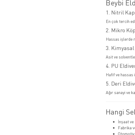
Beybi Eld
1. Nitril Kap
En çok tercih ed
2. Mikro Kö
Hassas işlerde 
3. Kimyasal
Asit ve solventl
4. PU Eldive
Hafif ve hassas i
5. Deri Eldi
Ağır sanayi ve ka
Hangi Sek
İnşaat ve
Fabrika v
Otomotiv