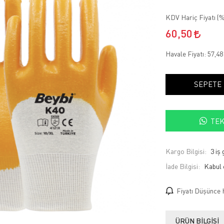
KDV Hariç Fiyatı (
%
60,50
Havale Fiyatı:
57,4
SEPETE
TEK
Kargo Bilgisi:
3 iş
İade Bilgisi:
Fiyatı Düşünce 
ÜRÜN BILGISI