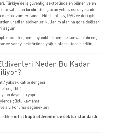
eri, Türkiye’de iş güvenliği sektöründe en bilinen ve en
n markalardan biridir. Geniş ürün yelpazesi sayesinde
na özel çözümler sunar. Nitril, lateks, PVC ve deri gibi
rden üretilen eldivenler, kullanım alanına göre değişen
i sağlar
kaplı modeller, hem dayanıklılık hem de kimyasal direnç
kar ve sanayi sektöründe yoğun olarak tercih edilir
 Eldivenleri Neden Bu Kadar
iliyor?
at / yüksek kalite dengesi
l çeşitliliği
uygun dayanıklı yapı
eylerde güçlü kavrama
ve sıvı koruma seçenekleri
zellikle
nitril kaplı eldivenlerde sektör standardı