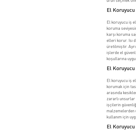
ürün seçmek öne
El Koruyucu 
El koruyucu iş el
koruma seviyesin
karşı koruma sağ
elleri korur. Isı 
üretilmiştir. Ayr
işlerde el güvenl
koşullarına uygu
El Koruyucu 
El koruyucu iş eld
korumak için tas
arasında kesikler
zararlı unsurlar 
işçilerin güvenli
malzemelerden üre
kullanım için uy
El Koruyucu 