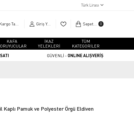
Türk Lirası
Kargo Takip
Giriş Yap
Sepetim
0
KAFA
İKAZ
TÜM
ORUYUCULAR
YELEKLERİ
KATEGORİLER
RSATI
GÜVENLİ -
ONLINE ALIŞVERİŞ
il Kaplı Pamuk ve Polyester Örgü Eldiven