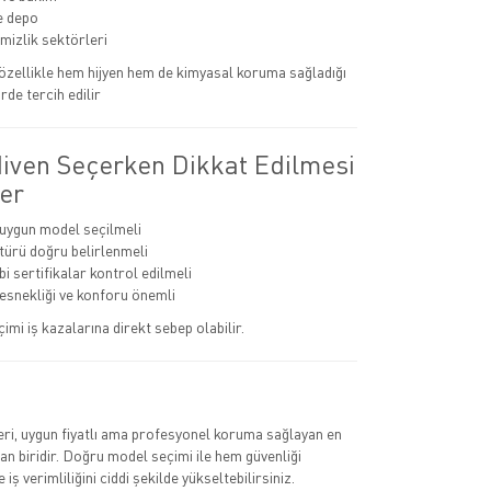
ve depo
emizlik sektörleri
r özellikle hem hijyen hem de kimyasal koruma sağladığı
rde tercih edilir
diven Seçerken Dikkat Edilmesi
er
 uygun model seçilmeli
ürü doğru belirlenmeli
i sertifikalar kontrol edilmeli
 esnekliği ve konforu önemli
çimi iş kazalarına direkt sebep olabilir.
leri, uygun fiyatlı ama profesyonel koruma sağlayan en
n biridir. Doğru model seçimi ile hem güvenliği
 iş verimliliğini ciddi şekilde yükseltebilirsiniz.