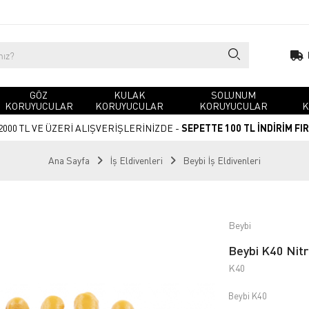
GÖZ
KULAK
SOLUNUM
KORUYUCULAR
KORUYUCULAR
KORUYUCULAR
K
2000 TL VE ÜZERİ ALIŞVERİŞLERİNİZDE -
SEPETTE 100 TL İNDİRİM FI
Ana Sayfa
İş Eldivenleri
Beybi İş Eldivenleri
Beybi
Beybi K40 Nitr
K40
Beybi K40