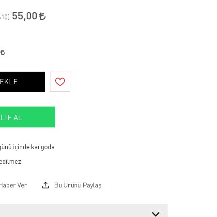
55,00
10
):
8
 EKLE
LIF AL
 günü içinde kargoda
Haber Ver
Bu Ürünü Paylaş