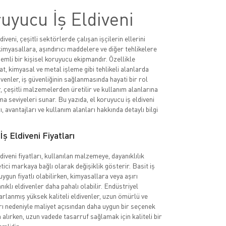
uyucu İş Eldiveni
diveni, çeşitli sektörlerde çalışan işçilerin ellerini
imyasallara, aşındırıcı maddelere ve diğer tehlikelere
emli bir kişisel koruyucu ekipmandır. Özellikle
at, kimyasal ve metal işleme gibi tehlikeli alanlarda
ivenler, iş güvenliğinin sağlanmasında hayati bir rol
, çeşitli malzemelerden üretilir ve kullanım alanlarına
a seviyeleri sunar. Bu yazıda, el koruyucu iş eldiveni
rı, avantajları ve kullanım alanları hakkında detaylı bilgi
ş Eldiveni Fiyatları
diveni fiyatları, kullanılan malzemeye, dayanıklılık
tici markaya bağlı olarak değişiklik gösterir. Basit iş
uygun fiyatlı olabilirken, kimyasallara veya aşırı
nıklı eldivenler daha pahalı olabilir. Endüstriyel
sarlanmış yüksek kaliteli eldivenler, uzun ömürlü ve
rı nedeniyle maliyet açısından daha uygun bir seçenek
n alırken, uzun vadede tasarruf sağlamak için kaliteli bir