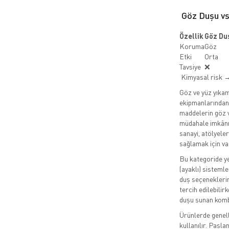
Göz Duşu vs
Özellik
Göz Du
Koruma
Göz
Etki
Orta
Tavsiye
❌
Kimyasal risk →
Göz ve yüz yıkama
ekipmanlarından 
maddelerin göz ve
müdahale imkânı 
sanayi, atölyeler
sağlamak için va
Bu kategoride ye
(ayaklı) sisteml
duş seçeneklerin
tercih edilebili
duşu sunan kombi
Ürünlerde genel
kullanılır. Pasl