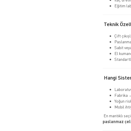
Eğitim la
Teknik Özell
Çift çıkış
Paslanma
Sabit veya
El kumand
Standartl
Hangi Siste
Laboratu
Fabrika →
Yoğun ris
Mobil iht
En mantıklı seç
paslanmaz çeli