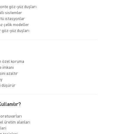
onte göz-yüz duşları
llı sistemler
tü istasyonlar
z çelik modeller
ir göz-yüz duşları
in özel koruma
e imkanı
ini azaltır
ay
i düşürür
llanılır?
oratuvarları
el üretim alanları
leri
m tesisleri