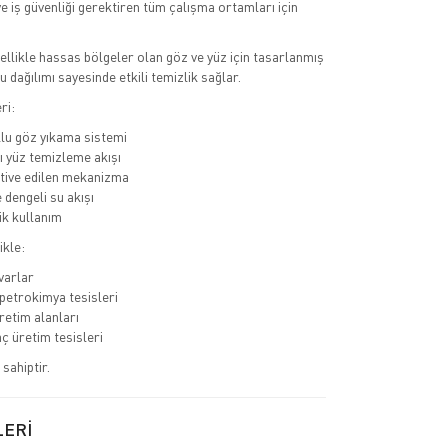
ve iş güvenliği gerektiren tüm çalışma ortamları için
ellikle hassas bölgeler olan göz ve yüz için tasarlanmış
su dağılımı sayesinde etkili temizlik sağlar.
ri:
llu göz yıkama sistemi
lı yüz temizleme akışı
tive edilen mekanizma
 dengeli su akışı
k kullanım
ikle:
varlar
petrokimya tesisleri
retim alanları
aç üretim tesisleri
 sahiptir.
LERİ