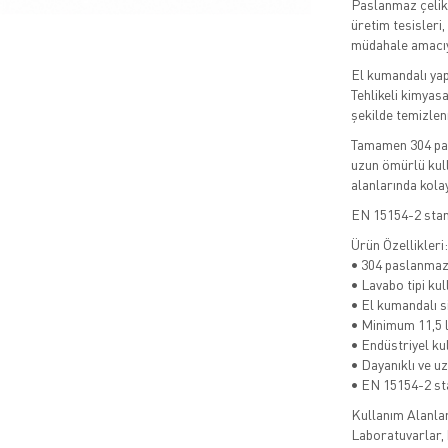
Paslanmaz çelik 
üretim tesisleri,
müdahale amacıyl
El kumandalı yapı
Tehlikeli kimyasa
şekilde temizlen
Tamamen 304 pasl
uzun ömürlü kull
alanlarında kola
EN 15154-2 stand
Ürün Özellikleri:
• 304 paslanmaz
• Lavabo tipi ku
• El kumandalı 
• Minimum 11,5 l
• Endüstriyel ku
• Dayanıklı ve u
• EN 15154-2 st
Kullanım Alanlar
Laboratuvarlar, k