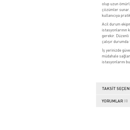
olup uzun ömürlü
çözümler sunar. 
kullanıcıya prati
Acil durum ekipm
istasyonlarının k
gerekir. Düzenli
çalışır durumda 
İş yerinizde güve
müdahale sağlama
istasyonlarını bu
TAKSIT SEÇEN
YORUMLAR
(0)