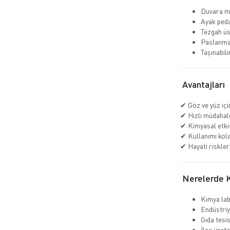
Duvara m
Ayak peda
Tezgah üs
Paslanma
Taşınabil
Avantajları
✔ Göz ve yüz iç
✔ Hızlı müdahal
✔ Kimyasal etkis
✔ Kullanımı kol
✔ Hayati riskler
Nerelerde Ku
Kimya lab
Endüstriy
Gıda tesis
İlaç üreti