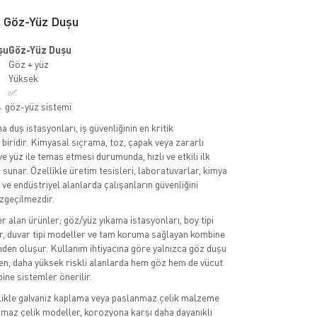
 Göz-Yüz Duşu
şu
Göz-Yüz Duşu
Göz + yüz
Yüksek
✅
 göz-yüz sistemi
 duş istasyonları, iş güvenliğinin en kritik
biridir. Kimyasal sıçrama, toz, çapak veya zararlı
 yüz ile temas etmesi durumunda, hızlı ve etkili ilk
sunar. Özellikle üretim tesisleri, laboratuvarlar, kimya
 ve endüstriyel alanlarda çalışanların güvenliğini
zgeçilmezdir.
r alan ürünler; göz/yüz yıkama istasyonları, boy tipi
er, duvar tipi modeller ve tam koruma sağlayan kombine
den oluşur. Kullanım ihtiyacına göre yalnızca göz duşu
rken, daha yüksek riskli alanlarda hem göz hem de vücut
ne sistemler önerilir.
likle galvaniz kaplama veya paslanmaz çelik malzeme
anmaz çelik modeller, korozyona karşı daha dayanıklı