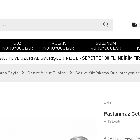
GÖZ
KULAK
SOLUNUM
KORUYUCULAR
KORUYUCULAR
KORUYUCULAR
K
2000 TL VE ÜZERİ ALIŞVERİŞLERİNİZDE -
SEPETTE 100 TL İNDİRİM FI
Ana Sayfa
Göz ve Vücut Duşları
Göz ve Yüz Yıkama Duş İstasyonlar
ERY
Paslanmaz Çeli
ERY4665
KDV Hariç Fiyatı (
%