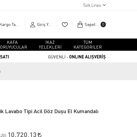
Türk Lirası
Kargo Takip
Giriş Yap
Sepetim
0
KAFA
İKAZ
TÜM
ORUYUCULAR
YELEKLERİ
KATEGORİLER
RSATI
GÜVENLİ -
ONLINE ALIŞVERİŞ
ı
k Lavabo Tipi Acil Göz Duşu El Kumandalı
10.720,13
20
):