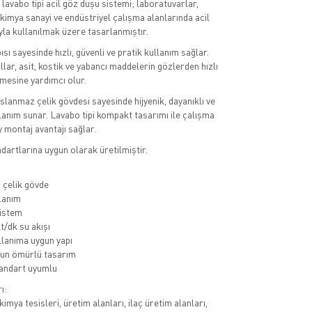
lavabo tipi acil göz duşu sistemi; laboratuvarlar,
 kimya sanayi ve endüstriyel çalışma alanlarında acil
a kullanılmak üzere tasarlanmıştır.
sı sayesinde hızlı, güvenli ve pratik kullanım sağlar.
llar, asit, kostik ve yabancı maddelerin gözlerden hızlı
mesine yardımcı olur.
anmaz çelik gövdesi sayesinde hijyenik, dayanıklı ve
anım sunar. Lavabo tipi kompakt tasarımı ile çalışma
y montaj avantajı sağlar.
artlarına uygun olarak üretilmiştir.
 çelik gövde
llanım
sistem
t/dk su akışı
llanıma uygun yapı
zun ömürlü tasarım
andart uyumlu
ı:
imya tesisleri, üretim alanları, ilaç üretim alanları,