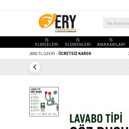
İŞ
İŞ
İŞ
ELBİSELERİ
ELDİVENLERİ
AYAKKABILARI
2000 TL ÜZERİ -
ÜCRETSİZ KARGO