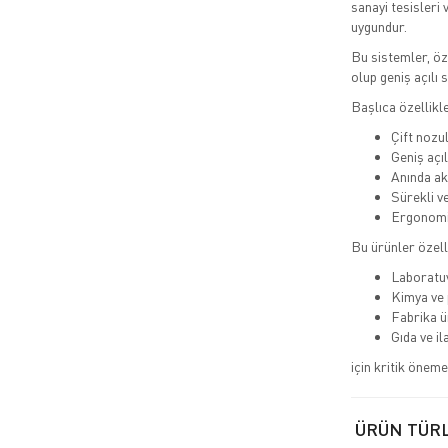
sanayi tesisleri 
uygundur.
Bu sistemler, öz
olup geniş açılı 
Başlıca özellikle
Çift nozu
Geniş açı
Anında ak
Sürekli ve
Ergonomi
Bu ürünler özell
Laboratu
Kimya ve 
Fabrika ü
Gıda ve il
için kritik öneme
ÜRÜN TÜR