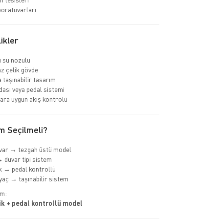
boratuvarları
ikler
lı su nozulu
z çelik gövde
 taşınabilir tasarım
ası veya pedal sistemi
ara uygun akış kontrolü
m Seçilmeli?
var → tezgah üstü model
 duvar tipi sistem
k → pedal kontrollü
iyaç → taşınabilir sistem
im:
k + pedal kontrollü model