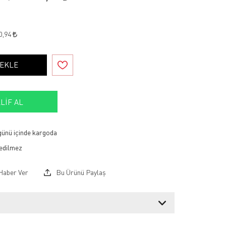
0,94
 EKLE
LIF AL
 günü içinde kargoda
Haber Ver
Bu Ürünü Paylaş