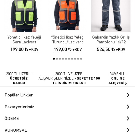
Yönetici İkaz Yeleği
Yönetici İkaz Yeleği
Gabardin Yazlık Gri İş
Sarı/Lacivert
Turuncu/Lacivert
Pantolonu 16/12
199,00
199,00
526,50
+KDV
+KDV
+KDV
2000 TL ÜZERİ -
2000 TL VE ÜZERİ
GÜVENLİ -
ÜCRETSİZ
ALIŞVERİŞLERİNİZDE -
SEPETTE 100
ONLINE
KARGO
TL İNDİRİM FIRSATI
ALIŞVERİŞ
Popüler Linkler
Pazaryerlerimiz
ÖDEME
KURUMSAL