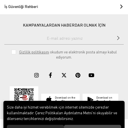
İş Güvenliği Rehberi
KAMPANYALARDAN HABERDAR OLMAK İÇİN
Gizlilik politikasını
okudum ve elektronik posta almayı kabul
ediyorum.
Download on the
Download on
App Store
Google play
Size daha iyi hizmet verebilmek için internet sitemizde çerezler
kullanılmaktadır. Çerez Politikaları Aydınlatma Metni’ni okuyabilir ve
dilerseniz tercihlerinizi değiştirebilirsiniz.
© 2023
ERY İş Güvenliği Ekipmanları
. Tüm hakları saklıdır.