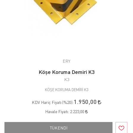
ERY
Köşe Koruma Demiri K3
K3
KÖŞE KORUMA DEMİRİ K3
1.950,00
KDV Hariç Fiyatı (
%20
):
Havale Fiyatı:
2.223,00
TÜKENDİ