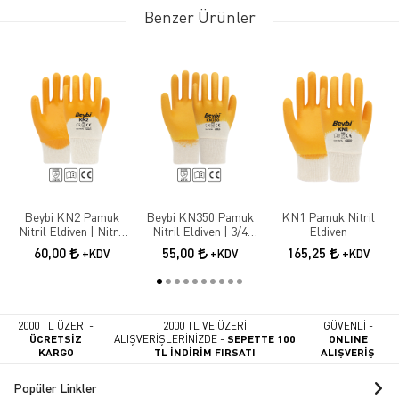
Benzer Ürünler
Beybi KN2 Pamuk
Beybi KN350 Pamuk
KN1 Pamuk Nitril
Nitril Eldiven | Nitril
Nitril Eldiven | 3/4
Eldiven
Kaplama İş Güvenliği
Nitril Kaplama İş
60,00
55,00
165,25
+KDV
+KDV
+KDV
Eldiveni
Eldiveni
2000 TL ÜZERİ -
2000 TL VE ÜZERİ
GÜVENLİ -
ÜCRETSİZ
ALIŞVERİŞLERİNİZDE -
SEPETTE 100
ONLINE
KARGO
TL İNDİRİM FIRSATI
ALIŞVERİŞ
Popüler Linkler