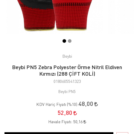
Beybi
Beybi PN5 Zebra Polyester Örme Nitril Eldiven
Kırmızı (288 ÇİFT KOLİ)
0180605541323
Beybi PN5
48,00
KDV Hariç Fiyatı (
%10
):
52,80
Havale Fiyatı:
50,16