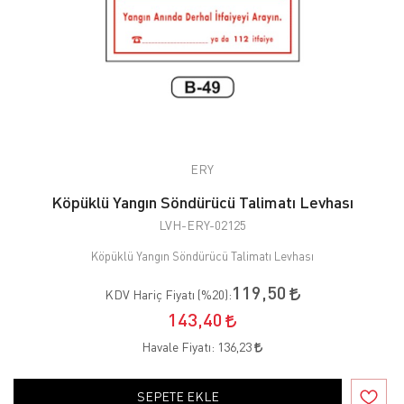
ERY
Köpüklü Yangın Söndürücü Talimatı Levhası
LVH-ERY-02125
Köpüklü Yangın Söndürücü Talimatı Levhası
119,50
KDV Hariç Fiyatı (
%20
):
143,40
Havale Fiyatı:
136,23
SEPETE EKLE