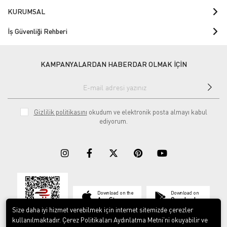
KURUMSAL
İş Güvenliği Rehberi
KAMPANYALARDAN HABERDAR OLMAK İÇİN
Gizlilik politikasını
okudum ve elektronik posta almayı kabul
ediyorum.
Download on the
Download on
App Store
Google play
Size daha iyi hizmet verebilmek için internet sitemizde çerezler
kullanılmaktadır. Çerez Politikaları Aydınlatma Metni’ni okuyabilir ve