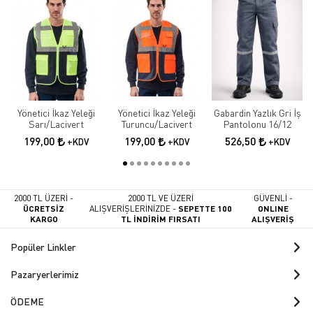
Yönetici İkaz Yeleği
Yönetici İkaz Yeleği
Gabardin Yazlık Gri İş
Sarı/Lacivert
Turuncu/Lacivert
Pantolonu 16/12
199,00
199,00
526,50
+KDV
+KDV
+KDV
2000 TL ÜZERİ -
2000 TL VE ÜZERİ
GÜVENLİ -
ÜCRETSİZ
ALIŞVERİŞLERİNİZDE -
SEPETTE 100
ONLINE
KARGO
TL İNDİRİM FIRSATI
ALIŞVERİŞ
Popüler Linkler
Pazaryerlerimiz
ÖDEME