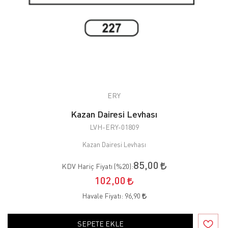
ERY
Kazan Dairesi Levhası
LVH-ERY-01809
Kazan Dairesi Levhası
85,00
KDV Hariç Fiyatı (
%20
):
102,00
Havale Fiyatı:
96,90
SEPETE EKLE