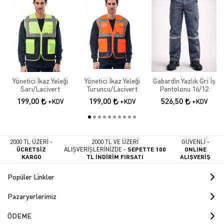
Yönetici İkaz Yeleği
Yönetici İkaz Yeleği
Gabardin Yazlık Gri İş
Sarı/Lacivert
Turuncu/Lacivert
Pantolonu 16/12
199,00
199,00
526,50
+KDV
+KDV
+KDV
2000 TL ÜZERİ -
2000 TL VE ÜZERİ
GÜVENLİ -
ÜCRETSİZ
ALIŞVERİŞLERİNİZDE -
SEPETTE 100
ONLINE
KARGO
TL İNDİRİM FIRSATI
ALIŞVERİŞ
Popüler Linkler
Pazaryerlerimiz
ÖDEME