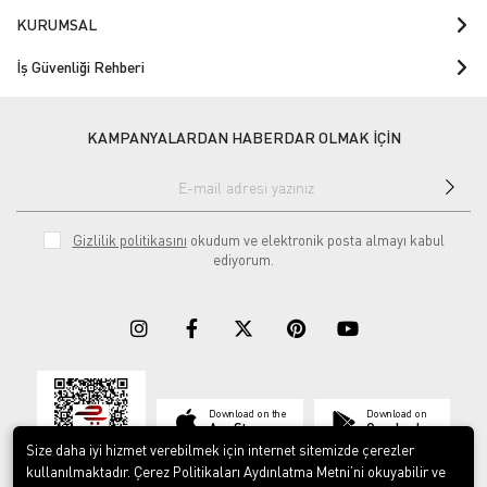
KURUMSAL
İş Güvenliği Rehberi
KAMPANYALARDAN HABERDAR OLMAK İÇİN
Gizlilik politikasını
okudum ve elektronik posta almayı kabul
ediyorum.
Download on the
Download on
App Store
Google play
Size daha iyi hizmet verebilmek için internet sitemizde çerezler
kullanılmaktadır. Çerez Politikaları Aydınlatma Metni’ni okuyabilir ve