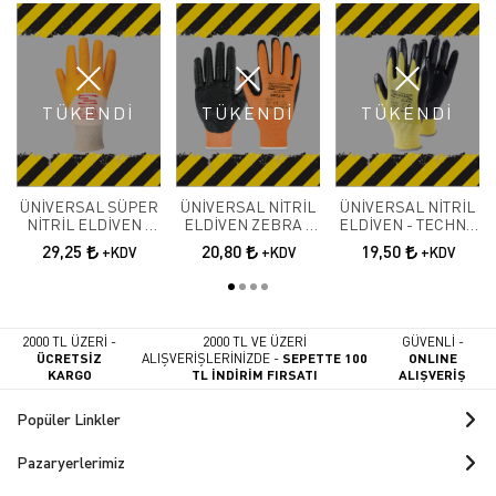
TÜKENDİ
TÜKENDİ
TÜKENDİ
ÜNİVERSAL SÜPER
ÜNİVERSAL NİTRİL
ÜNİVERSAL NİTRİL
NİTRİL ELDİVEN -
ELDİVEN ZEBRA -
ELDİVEN - TECHNO
C-30
8802-B
8802
29,25
20,80
19,50
+KDV
+KDV
+KDV
2000 TL ÜZERİ -
2000 TL VE ÜZERİ
GÜVENLİ -
ÜCRETSİZ
ALIŞVERİŞLERİNİZDE -
SEPETTE 100
ONLINE
KARGO
TL İNDİRİM FIRSATI
ALIŞVERİŞ
Popüler Linkler
Pazaryerlerimiz