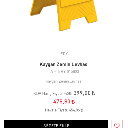
ERY
Kaygan Zemin Levhası
LVH-ERY-015803
Kaygan Zemin Levhası
399,00
KDV Hariç Fiyatı (
%20
):
478,80
Havale Fiyatı:
454,86
SEPETE EKLE