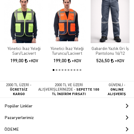
Yönetici İkaz Yeleği
Yönetici İkaz Yeleği
Gabardin Yazlık Gri İş
Sarı/Lacivert
Turuncu/Lacivert
Pantolonu 16/12
199,00
199,00
526,50
+KDV
+KDV
+KDV
2000 TL ÜZERİ -
2000 TL VE ÜZERİ
GÜVENLİ -
ÜCRETSİZ
ALIŞVERİŞLERİNİZDE -
SEPETTE 100
ONLINE
KARGO
TL İNDİRİM FIRSATI
ALIŞVERİŞ
Popüler Linkler
Pazaryerlerimiz
ÖDEME