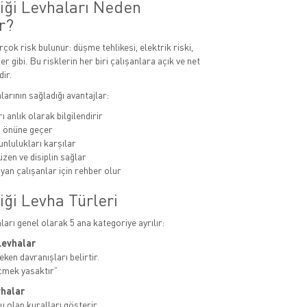
liği Levhaları Neden
r?
rçok risk bulunur: düşme tehlikesi, elektrik riski,
er gibi. Bu risklerin her biri çalışanlara açık ve net
dir.
alarının sağladığı avantajlar:
ı anlık olarak bilgilendirir
n önüne geçer
unlulukları karşılar
zen ve disiplin sağlar
yan çalışanlar için rehber olur
iği Levha Türleri
aları genel olarak 5 ana kategoriye ayrılır:
Levhalar
ken davranışları belirtir.
çmek yasaktır”
vhalar
u olan kuralları gösterir.