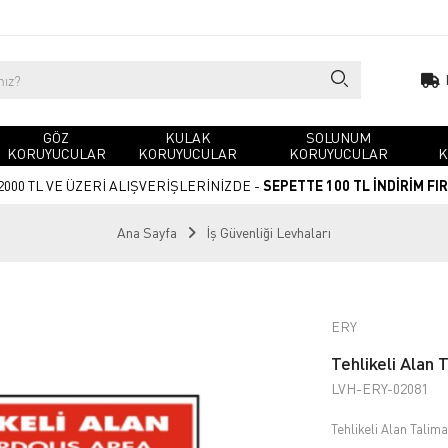
GÖZ
KULAK
SOLUNUM
KORUYUCULAR
KORUYUCULAR
KORUYUCULAR
K
2000 TL VE ÜZERİ ALIŞVERİŞLERİNİZDE -
SEPETTE 100 TL İNDİRİM FI
Ana Sayfa
İş Güvenliği Levhaları
ERY
Tehlikeli Alan 
LVH-ERY-02081
Tehlikeli Alan Talima