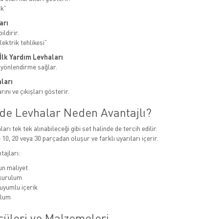
ak”
arı
ildirir.
ektrik tehlikesi”
e İlk Yardım Levhaları
 yönlendirme sağlar.
ları
ını ve çıkışları gösterir.
nde Levhalar Neden Avantajlı?
ları tek tek alınabileceği gibi set halinde de tercih edilir.
 10, 20 veya 30 parçadan oluşur ve farklı uyarıları içerir.
tajları:
n maliyet
 kurulum
uyumlu içerik
ulum
çüleri ve Malzemeleri