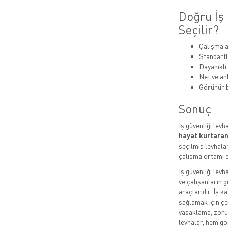
Doğru İş 
Seçilir?
Çalışma a
Standartl
Dayanıklı
Net ve anl
Görünür b
Sonuç
İş güvenliği levh
hayat kurtaran
seçilmiş levhalar
çalışma ortamı o
İş güvenliği levh
ve çalışanların g
araçlarıdır. İş k
sağlamak için çeş
yasaklama, zorun
levhalar, hem gö