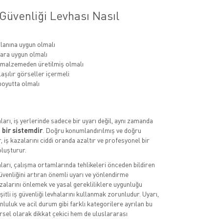
Güvenliği Levhası Nasıl
lanına uygun olmalı
ara uygun olmalı
 malzemeden üretilmiş olmalı
aşılır görseller içermeli
oyutta olmalı
aları, iş yerlerinde sadece bir uyarı değil, aynı zamanda
 bir sistemdir
. Doğru konumlandırılmış ve doğru
, iş kazalarını ciddi oranda azaltır ve profesyonel bir
luşturur.
aları, çalışma ortamlarında tehlikeleri önceden bildiren
üvenliğini artıran önemli uyarı ve yönlendirme
azalarını önlemek ve yasal gerekliliklere uygunluğu
itli iş güvenliği levhalarını kullanmak zorunludur. Uyarı,
luluk ve acil durum gibi farklı kategorilere ayrılan bu
rsel olarak dikkat çekici hem de uluslararası