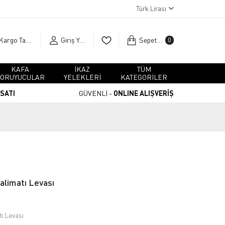
Türk Lirası
Kargo Takip
Giriş Yap
Sepetim
0
KAFA
İKAZ
TÜM
ORUYUCULAR
YELEKLERİ
KATEGORİLER
RSATI
GÜVENLİ -
ONLINE ALIŞVERİŞ
Talimatı Levası
tı Levası