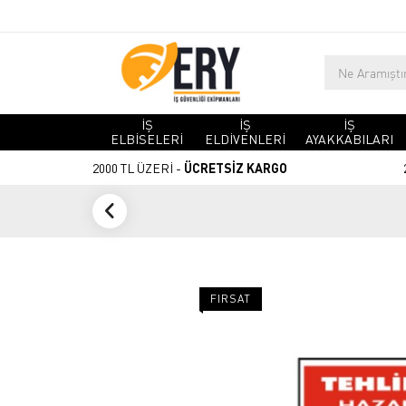
İŞ
İŞ
İŞ
ELBİSELERİ
ELDİVENLERİ
AYAKKABILARI
2000 TL ÜZERİ -
ÜCRETSİZ KARGO
FIRSAT