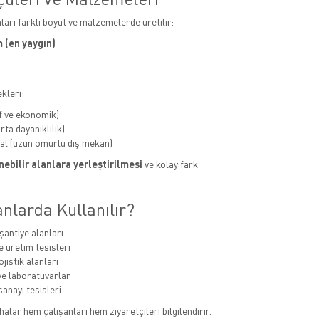
aları farklı boyut ve malzemelerde üretilir:
 (en yaygın)
kleri:
f ve ekonomik)
ta dayanıklılık)
al (uzun ömürlü dış mekan)
ebilir alanlara yerleştirilmesi
ve kolay fark
nlarda Kullanılır?
şantiye alanları
e üretim tesisleri
jistik alanları
e laboratuvarlar
sanayi tesisleri
alar hem çalışanları hem ziyaretçileri bilgilendirir.