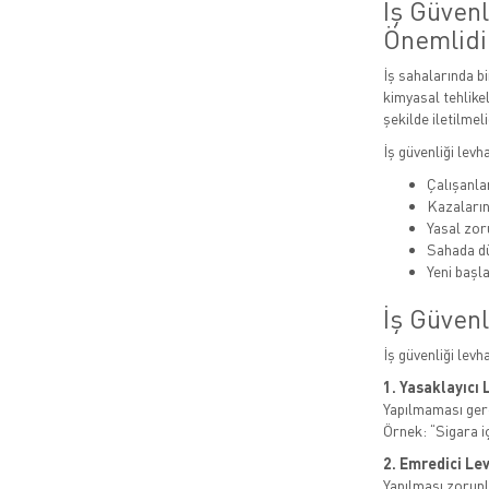
İş Güven
Önemlidi
İş sahalarında bi
kimyasal tehlikel
şekilde iletilmeli
İş güvenliği levh
Çalışanlar
Kazaları
Yasal zor
Sahada dü
Yeni başla
İş Güvenl
İş güvenliği levh
1. Yasaklayıcı 
Yapılmaması gere
Örnek: “Sigara i
2. Emredici Le
Yapılması zorunl