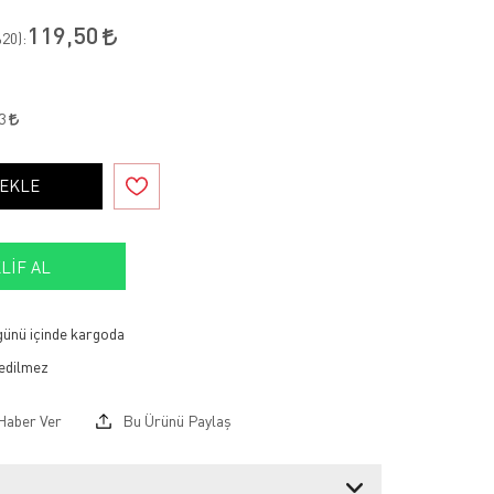
119,50
20
):
23
 EKLE
LIF AL
 günü içinde kargoda
Haber Ver
Bu Ürünü Paylaş