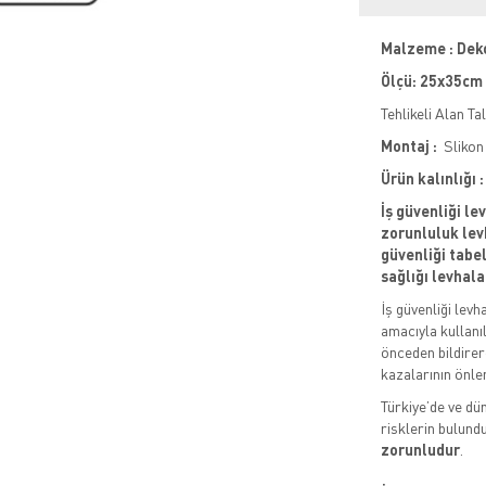
Malzeme : Dek
Ölçü: 25x35cm
Tehlikeli Alan Ta
Montaj :
Slikon 
Ürün kalınlığı
İş güvenliği le
zorunluluk levh
güvenliği tabela
sağlığı levhala
İş güvenliği levh
amacıyla kullanıl
önceden bildirere
kazalarının önle
Türkiye’de ve dün
risklerin bulund
zorunludur
.