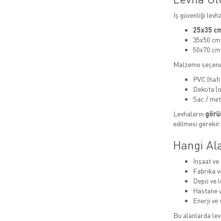
İş güvenliği levh
25x35 cm
35x50 cm
50x70 cm
Malzeme seçene
PVC (hafi
Dekota (or
Sac / met
Levhaların
görün
edilmesi gerekir.
Hangi Ala
İnşaat ve 
Fabrika v
Depo ve lo
Hastane v
Enerji ve 
Bu alanlarda levh