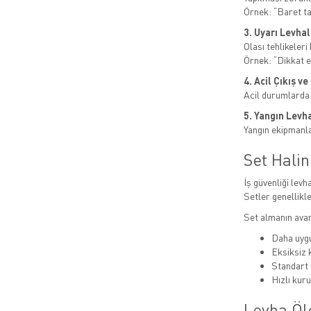
Örnek: “Baret t
3. Uyarı Levhal
Olası tehlikeleri b
Örnek: “Dikkat el
4. Acil Çıkış v
Acil durumlarda
5. Yangın Levha
Yangın ekipmanlar
Set Hali
İş güvenliği levha
Setler genellikle
Set almanın avan
Daha uygu
Eksiksiz
Standart 
Hızlı kur
Levha Öl