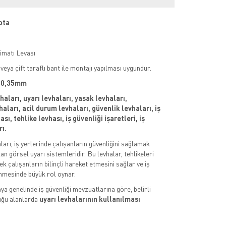
ota
limatı Levası
veya çift taraflı bant ile montajı yapılması uygundur.
 : 0,35mm
vhaları, uyarı levhaları, yasak levhaları,
aları, acil durum levhaları, güvenlik levhaları, iş
sı, tehlike levhası, iş güvenliği işaretleri, iş
rı.
aları, iş yerlerinde çalışanların güvenliğini sağlamak
an görsel uyarı sistemleridir. Bu levhalar, tehlikeleri
k çalışanların bilinçli hareket etmesini sağlar ve iş
nmesinde büyük rol oynar.
ya genelinde iş güvenliği mevzuatlarına göre, belirli
uğu alanlarda
uyarı levhalarının kullanılması