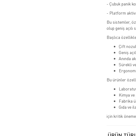
- Çubuk panik ko
- Platform akti
Bu sistemler, öz
olup geniş açılı 
Başlıca özellikle
Çift nozu
Geniş açı
Anında ak
Sürekli ve
Ergonomi
Bu ürünler özell
Laboratu
Kimya ve 
Fabrika ü
Gıda ve il
için kritik öneme
ÜRÜN TÜR