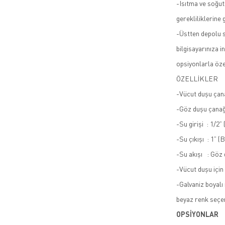
-Isıtma ve soğut
gerekliliklerine 
-Üstten depolu 
bilgisayarınıza i
opsiyonlarla özel
ÖZELLİKLER
-Vücut duşu çan
-Göz duşu çana
-Su girişi : 1/2”
-Su çıkışı : 1” (
-Su akışı : Göz 
-Vücut duşu için
-Galvaniz boyalı 
beyaz renk seçe
OPSİYONLAR