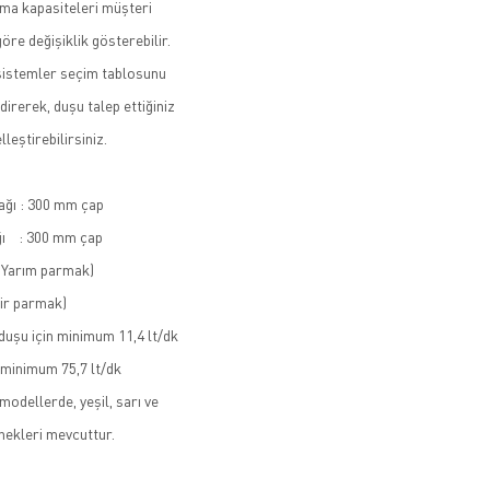
ma kapasiteleri müşteri
göre değişiklik gösterebilir.
sistemler seçim tablosunu
ndirerek, duşu talep ettiğiniz
leştirebilirsiniz.
ağı : 300 mm çap
ğı : 300 mm çap
 (Yarım parmak)
Bir parmak)
duşu için minimum 11,4 lt/dk
 minimum 75,7 lt/dk
modellerde, yeşil, sarı ve
nekleri mevcuttur.