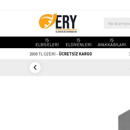
İŞ
İŞ
İŞ
ELBİSELERİ
ELDİVENLERİ
AYAKKABILARI
2000 TL ÜZERİ -
ÜCRETSİZ KARGO