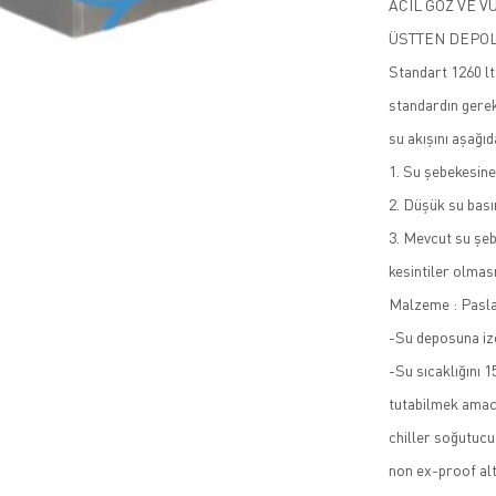
ACİL GÖZ VE V
ÜSTTEN DEPOL
Standart 1260 lt
standardın gerekl
su akışını aşağıd
1. Su şebekesin
2. Düşük su bas
3. Mevcut su şe
kesintiler olma
Malzeme : Pasla
-Su deposuna izo
-Su sıcaklığını 
tutabilmek amacı
chiller soğutucu
non ex-proof alte