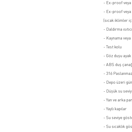
- Ex-proof veya 
- Ex-proof veya
(sıcak iklimler iç
- Daldırma ısıtıc
- Kaynama veya 
- Test kolu
- Göz duşu ayak
- ABS duş çanağ
- 316 Paslanmaz
- Depo üzeri gün
- Düşük su seviy
- Yan ve arka pa
- Yaylı kapılar
- Su seviye göst
- Su sıcaklık gö