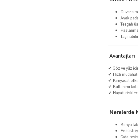
Duvara m
Ayak peda
Tezgah üs
Paslanma
Taşınabil
Avantajları
✔ Göz ve yüz iç
✔ Hızlı müdahal
✔ Kimyasal etkis
✔ Kullanımı kol
✔ Hayati riskler
Nerelerde Ku
Kimya lab
Endüstriy
Gıda tesis