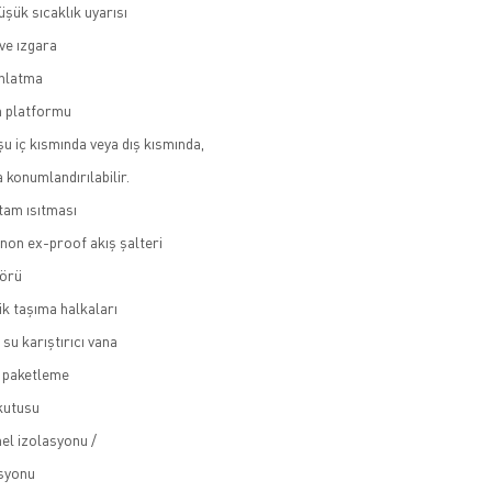
üşük sıcaklık uyarısı
ve ızgara
dınlatma
n platformu
şu iç kısmında veya dış kısmında,
 konumlandırılabilir.
tam ısıtması
non ex-proof akış şalteri
törü
ik taşıma halkaları
su karıştırıcı vana
e paketleme
 kutusu
nel izolasyonu /
syonu