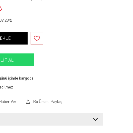
39,28
 EKLE
LIF AL
 günü içinde kargoda
Haber Ver
Bu Ürünü Paylaş