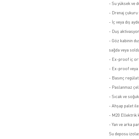
- Su yüksek ve d
- Drenaj çukuru 
- İç veya dış ay
- Duş aktivasyo
- Göz kabinin du
sağda veya solda
- Ex-proof iç or
- Ex-proof veya 
- Basınç regüla
- Paslanmaz çel
- Sıcak ve soğuk 
- Ahşap palet il
- M20 Ellektrik
- Yan ve arka pa
Su deposu izola