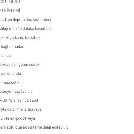
ÜCUT DUŞU
U SİSTEMİ
 üstten depolu duş sistemleri,
iliği olan 15 dakika kesintisiz
aki koşullarda karşılar;
e bağlanmadan
ıncında
bekesinden gelen sudaki
sı durumunda
nmaz çelik
lasyon yapılabilir.
15-38 °C arasında sabit
yla daldırma ısıtıcı veya
 ünite ex-proof veya
rnatifli olarak sisteme dahil edilebilir.