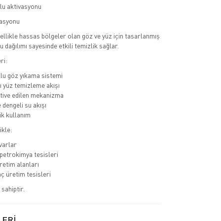
lu aktivasyonu
vasyonu
ellikle hassas bölgeler olan göz ve yüz için tasarlanmış
su dağılımı sayesinde etkili temizlik sağlar.
ri:
llu göz yıkama sistemi
lı yüz temizleme akışı
tive edilen mekanizma
 dengeli su akışı
k kullanım
ikle:
varlar
petrokimya tesisleri
retim alanları
aç üretim tesisleri
 sahiptir.
LERİ