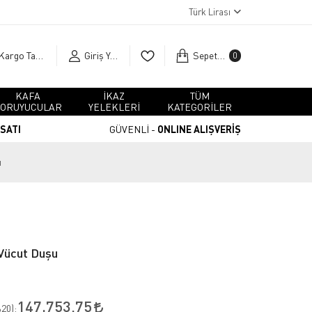
Türk Lirası
Kargo Takip
Giriş Yap
Sepetim
0
KAFA
İKAZ
TÜM
ORUYUCULAR
YELEKLERİ
KATEGORİLER
RSATI
GÜVENLİ -
ONLINE ALIŞVERİŞ
ı
 Vücut Duşu
147.753,75
20
):