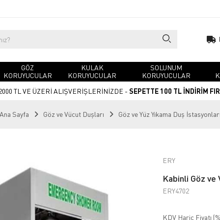
GÖZ
KULAK
SOLUNUM
KORUYUCULAR
KORUYUCULAR
KORUYUCULAR
K
2000 TL VE ÜZERİ ALIŞVERİŞLERİNİZDE -
SEPETTE 100 TL İNDİRİM FI
Ana Sayfa
Göz ve Vücut Duşları
Göz ve Yüz Yıkama Duş İstasyonlar
ERY
Kabinli Göz ve
ERY4702
KDV Hariç Fiyatı (
%