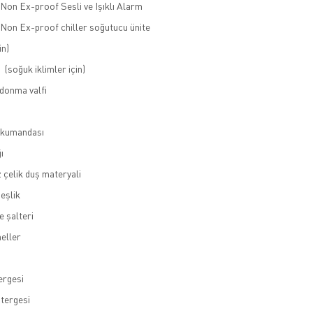
Non Ex-proof Sesli ve Işıklı Alarm
 Non Ex-proof chiller soğutucu ünite
in)
ı (soğuk iklimler için)
donma valfi
 kumandası
ı
 çelik duş materyali
eşlik
e şalteri
neller
ergesi
stergesi