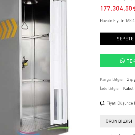
177.304,50
Havale Fiyatı:
168.4
SEPETE
TEK
Kargo Bilgisi:
2 iş
İade Bilgisi:
Fiyatı Düşünce 
ÜRÜN BILGISI