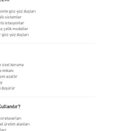
onte göz-yüz duşları
llı sistemler
tü istasyonlar
z çelik modeller
ir göz-yüz duşları
in özel koruma
e imkanı
ini azaltır
ay
i düşürür
llanılır?
oratuvarları
el üretim alanları
leri