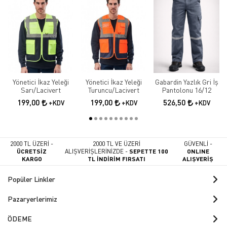
Yönetici İkaz Yeleği
Yönetici İkaz Yeleği
Gabardin Yazlık Gri İş
Sarı/Lacivert
Turuncu/Lacivert
Pantolonu 16/12
199,00
199,00
526,50
+KDV
+KDV
+KDV
2000 TL ÜZERİ -
2000 TL VE ÜZERİ
GÜVENLİ -
ÜCRETSİZ
ALIŞVERİŞLERİNİZDE -
SEPETTE 100
ONLINE
KARGO
TL İNDİRİM FIRSATI
ALIŞVERİŞ
Popüler Linkler
Pazaryerlerimiz
ÖDEME