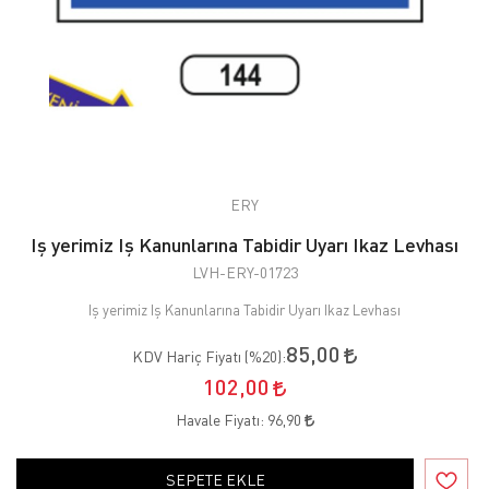
ERY
Iş yerimiz Iş Kanunlarına Tabidir Uyarı Ikaz Levhası
LVH-ERY-01723
Iş yerimiz Iş Kanunlarına Tabidir Uyarı Ikaz Levhası
85,00
KDV Hariç Fiyatı (
%20
):
102,00
Havale Fiyatı:
96,90
SEPETE EKLE