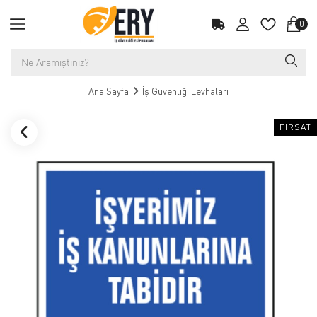
0
Ana Sayfa
İş Güvenliği Levhaları
FIRSAT