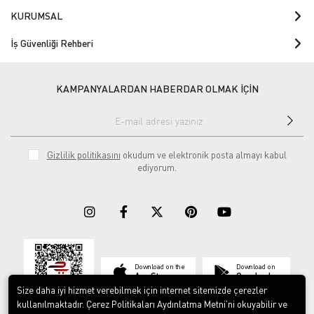
KURUMSAL
İş Güvenliği Rehberi
KAMPANYALARDAN HABERDAR OLMAK İÇİN
Gizlilik politikasını
okudum ve elektronik posta almayı kabul
ediyorum.
Download on the
Download on
App Store
Google play
Size daha iyi hizmet verebilmek için internet sitemizde çerezler
kullanılmaktadır. Çerez Politikaları Aydınlatma Metni’ni okuyabilir ve