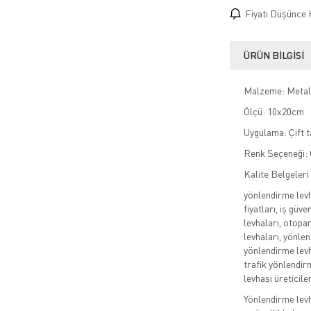
Fiyatı Düşünce 
ÜRÜN BILGISI
Malzeme: Metal
Ölçü: 10x20cm
Uygulama: Çift ta
Renk Seçeneği: 
Kalite Belgeleri
yönlendirme levh
fiyatları, iş güv
levhaları, otopa
levhaları, yönlen
yönlendirme levh
trafik yönlendir
levhası üreticiler
Yönlendirme levha