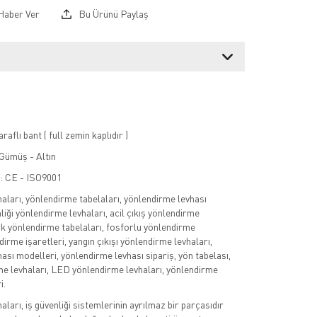
Haber Ver
Bu Ürünü Paylaş
raflı bant ( full zemin kaplıdır )
Gümüş - Altın
 : CE - ISO9001
aları, yönlendirme tabelaları, yönlendirme levhası
enliği yönlendirme levhaları, acil çıkış yönlendirme
rk yönlendirme tabelaları, fosforlu yönlendirme
dirme işaretleri, yangın çıkışı yönlendirme levhaları,
ası modelleri, yönlendirme levhası sipariş, yön tabelası,
me levhaları, LED yönlendirme levhaları, yönlendirme
i.
ları, iş güvenliği sistemlerinin ayrılmaz bir parçasıdır