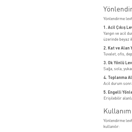
Yönlendi
Yönlendirme levh
1. Acil Çıkış L
Yangın ve acil d
üzerinde beyaz i
2. Kat ve Alan
Tuvalet, ofis, de
3. Ok Yönlü Le
Sağa, sola, yukar
4. Toplanma Al
Acil durum sonra
5. Engelli Yön
Erişilebilir alan
Kullanım
Yönlendirme levh
kullanılır: