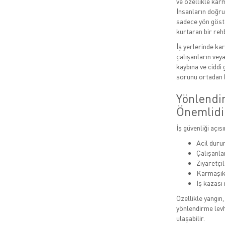
ve özellikle kar
İnsanların doğru
sadece yön göst
kurtaran bir reh
İş yerlerinde kar
çalışanların vey
kaybına ve ciddi 
sorunu ortadan 
Yönlendi
Önemlidi
İş güvenliği açı
Acil durum
Çalışanla
Ziyaretçil
Karmaşık 
İş kazası 
Özellikle yangın
yönlendirme levh
ulaşabilir.