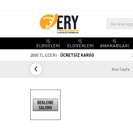
İŞ
İŞ
İŞ
ELBİSELERİ
ELDİVENLERİ
AYAKKABILARI
2000 TL ÜZERİ -
ÜCRETSİZ KARGO
Ana Sayfa