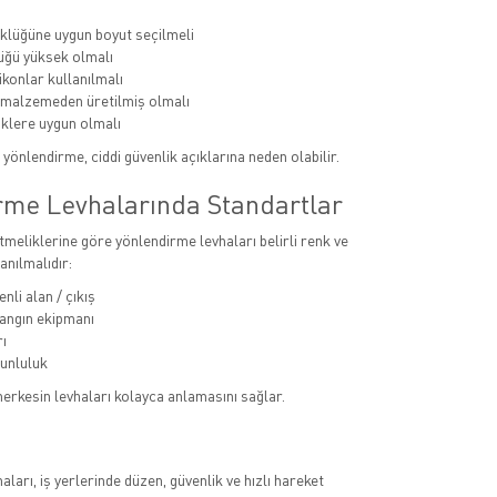
klüğüne uygun boyut seçilmeli
ğü yüksek olmalı
ikonlar kullanılmalı
 malzemeden üretilmiş olmalı
klere uygun olmalı
 yönlendirme, ciddi güvenlik açıklarına neden olabilir.
rme Levhalarında Standartlar
tmeliklerine göre yönlendirme levhaları belirli renk ve
anılmalıdır:
enli alan / çıkış
Yangın ekipmanı
ı
unluluk
herkesin levhaları kolayca anlamasını sağlar.
ları, iş yerlerinde düzen, güvenlik ve hızlı hareket