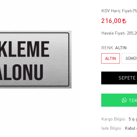
KDV Hariç Fiyatı (
%
216,00
Havale Fiyatı:
205,
RENK:
ALTIN
ALTIN
GÜMÜ
SEPETE
TEK
Kargo Bilgisi:
5 iş
İade Bilgisi: