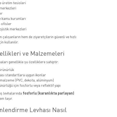
e üretim tesisleri
 merkezleri
er
e kamu kurumları
 ofisler
ojistik merkezleri
çalışanların hem de ziyaretçilerin güvenli ve hızlı
in kullanılır.
llikleri ve Malzemeleri
ları genellikle şu özelliklere sahiptir:
örünürlük
ası standartlara uygun ikonlar
 malzeme (PVC, dekota, alüminyum)
nürlüğü için fosforlu veya reflektif yapı
kış levhalarında
fosforlu (karanlıkta parlayan)
em taşır.
nlendirme Levhası Nasıl