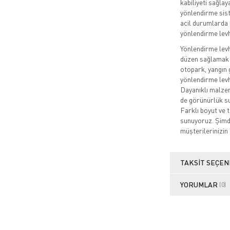
kabiliyeti sağla
yönlendirme sist
acil durumlarda h
yönlendirme levh
Yönlendirme levha
düzen sağlamak i
otopark, yangın g
yönlendirme levh
Dayanıklı malzem
de görünürlük su
Farklı boyut ve 
sunuyoruz. Şimdi
müşterilerinizin 
TAKSIT SEÇEN
YORUMLAR
(0)