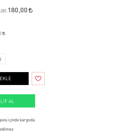
180,00
20
):
20
Ş
 EKLE
LIF AL
 günü içinde kargoda