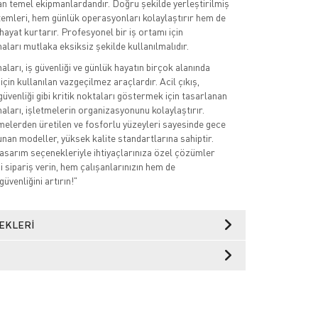
yan temel ekipmanlardandır. Doğru şekilde yerleştirilmiş
emleri, hem günlük operasyonları kolaylaştırır hem de
ayat kurtarır. Profesyonel bir iş ortamı için
aları mutlaka eksiksiz şekilde kullanılmalıdır.
ları, iş güvenliği ve günlük hayatın birçok alanında
çin kullanılan vazgeçilmez araçlardır. Acil çıkış,
üvenliği gibi kritik noktaları göstermek için tasarlanan
aları, işletmelerin organizasyonunu kolaylaştırır.
elerden üretilen ve fosforlu yüzeyleri sayesinde gece
nan modeller, yüksek kalite standartlarına sahiptir.
tasarım seçenekleriyle ihtiyaçlarınıza özel çözümler
 sipariş verin, hem çalışanlarınızın hem de
güvenliğini artırın!"
EKLERI