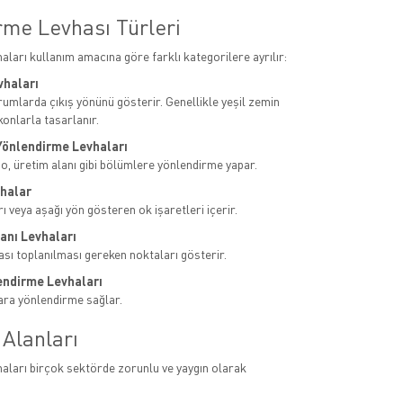
rme Levhası Türleri
aları kullanım amacına göre farklı kategorilere ayrılır:
evhaları
urumlarda çıkış yönünü gösterir. Genellikle yeşil zemin
konlarla tasarlanır.
 Yönlendirme Levhaları
po, üretim alanı gibi bölümlere yönlendirme yapar.
vhalar
ı veya aşağı yön gösteren ok işaretleri içerir.
anı Levhaları
sı toplanılması gereken noktaları gösterir.
lendirme Levhaları
lara yönlendirme sağlar.
 Alanları
aları birçok sektörde zorunlu ve yaygın olarak