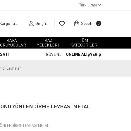
Türk Lirası
Kargo Takip
Giriş Yap
Sepetim
0
KAFA
İKAZ
TÜM
ORUYUCULAR
YELEKLERİ
KATEGORİLER
RSATI
GÜVENLİ -
ONLINE ALIŞVERİŞ
rici Levhalar
ONU YÖNLENDİRME LEVHASI METAL
ÖNLENDİRME LEVHASI METAL