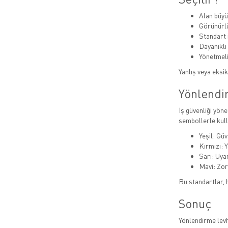
Alan büyü
Görünürlü
Standart 
Dayanıklı
Yönetmeli
Yanlış veya eksik
Yönlendi
İş güvenliği yöne
sembollerle kull
Yeşil: Güv
Kırmızı: 
Sarı: Uyar
Mavi: Zor
Bu standartlar, 
Sonuç
Yönlendirme levha