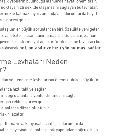
maşık yapıların bulunduğu alanlarda hayati önem taşır.
 noktaya hızlı şekilde ulaşmasını sağlayan bu levhalar,
ermekle kalmaz; aynı zamanda acil durumlarda hayat
ber görevi görür.
şılaşılan en büyük sorunlardan biri, özellikle yeni gelen
a ziyaretçilerin alanı tanımamasıdır. Bu durum, zaman
güvenlik risklerine yol açabilir. Yönlendirme levhaları bu
kaldırarak
net, anlaşılır ve hızlı yön bulmayı sağlar
.
rme Levhaları Neden
r?
sından yönlendirme levhalarının önemi oldukça büyüktür:
larda hızlı tahliye sağlar
rın doğru alanlara yönlendirilmesini sağlar
er için rehber görevi görür
alanlarda düzen oluşturur
riskini azaltır
, patlama veya kimyasal sızıntı gibi durumlarda
aları sayesinde insanlar panik yapmadan doğru çıkışa