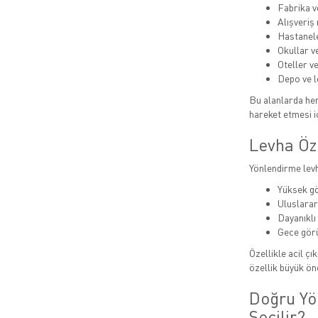
Fabrika v
Alışveriş
Hastanel
Okullar v
Oteller ve
Depo ve l
Bu alanlarda hem 
hareket etmesi iç
Levha Öze
Yönlendirme levha
Yüksek g
Uluslarar
Dayanıklı
Gece görü
Özellikle acil çı
özellik büyük ön
Doğru Yö
Seçilir?