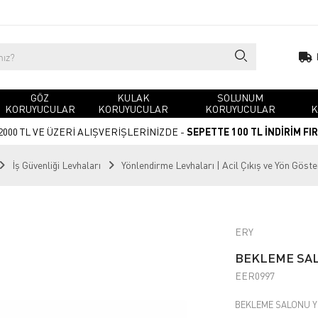
GÖZ
KULAK
SOLUNUM
KORUYUCULAR
KORUYUCULAR
KORUYUCULAR
K
2000 TL VE ÜZERİ ALIŞVERİŞLERİNİZDE -
SEPETTE 100 TL İNDİRİM FI
İş Güvenliği Levhaları
Yönlendirme Levhaları | Acil Çıkış ve Yön Göste
ERY
BEKLEME SAL
EER0997
BEKLEME SALONU Y