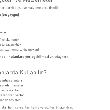
aları farklı boyut ve malzemelerde üretilir:
 (en yaygın)
kleri:
f ve ekonomik)
ta dayanıklılık)
al (uzun ömürlü dış mekan)
ebilir alanlara yerleştirilmesi
ve kolay fark
nlarda Kullanılır?
şantiye alanları
e üretim tesisleri
jistik alanları
e laboratuvarlar
sanayi tesisleri
alar hem çalışanları hem ziyaretçileri bilgilendirir.