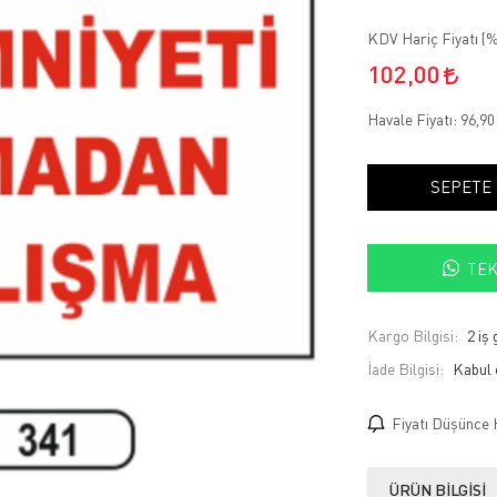
KDV Hariç Fiyatı (
%
102,00
Havale Fiyatı:
96,9
SEPETE
TEK
Kargo Bilgisi:
2 iş
İade Bilgisi:
Fiyatı Düşünce 
ÜRÜN BILGISI