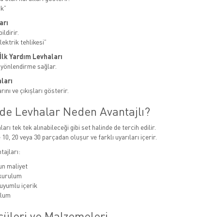
ak”
arı
ildirir.
ektrik tehlikesi”
e İlk Yardım Levhaları
 yönlendirme sağlar.
ları
ını ve çıkışları gösterir.
nde Levhalar Neden Avantajlı?
ları tek tek alınabileceği gibi set halinde de tercih edilir.
 10, 20 veya 30 parçadan oluşur ve farklı uyarıları içerir.
tajları:
n maliyet
 kurulum
uyumlu içerik
ulum
çüleri ve Malzemeleri