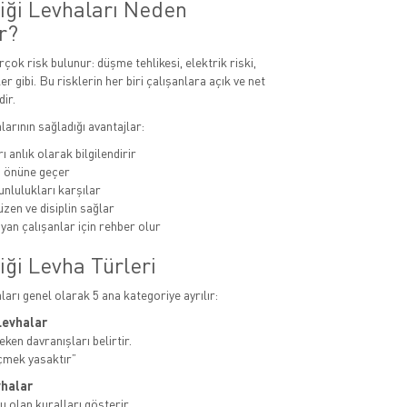
liği Levhaları Neden
r?
rçok risk bulunur: düşme tehlikesi, elektrik riski,
er gibi. Bu risklerin her biri çalışanlara açık ve net
dir.
alarının sağladığı avantajlar:
ı anlık olarak bilgilendirir
n önüne geçer
unlulukları karşılar
zen ve disiplin sağlar
yan çalışanlar için rehber olur
iği Levha Türleri
aları genel olarak 5 ana kategoriye ayrılır:
Levhalar
ken davranışları belirtir.
çmek yasaktır”
vhalar
u olan kuralları gösterir.