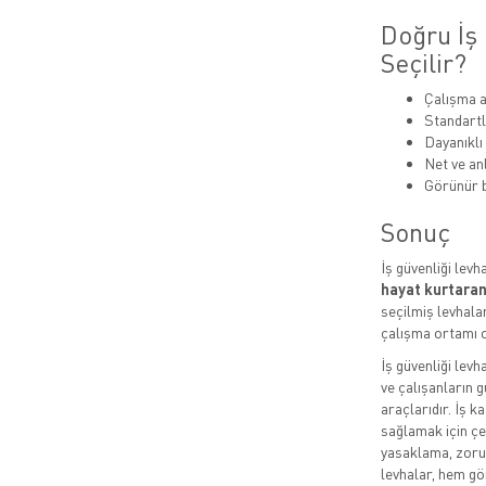
Doğru İş 
Seçilir?
Çalışma a
Standartl
Dayanıklı
Net ve anl
Görünür b
Sonuç
İş güvenliği levh
hayat kurtaran
seçilmiş levhalar
çalışma ortamı o
İş güvenliği levh
ve çalışanların g
araçlarıdır. İş k
sağlamak için çeş
yasaklama, zorun
levhalar, hem gö