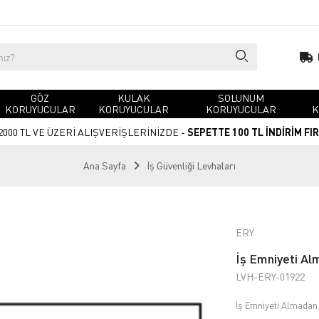
GÖZ
KULAK
SOLUNUM
KORUYUCULAR
KORUYUCULAR
KORUYUCULAR
K
2000 TL VE ÜZERİ ALIŞVERİŞLERİNİZDE -
SEPETTE 100 TL İNDİRİM FI
Ana Sayfa
İş Güvenliği Levhaları
ERY
İş Emniyeti Al
LVH-ERY-01922
İş Emniyeti Almadan