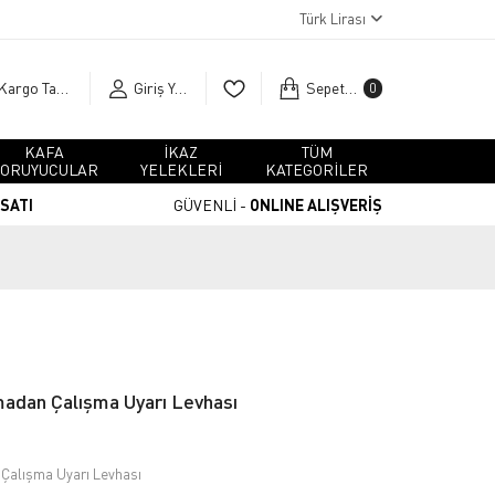
Türk Lirası
Kargo Takip
Giriş Yap
Sepetim
0
KAFA
İKAZ
TÜM
ORUYUCULAR
YELEKLERİ
KATEGORİLER
RSATI
GÜVENLİ -
ONLINE ALIŞVERİŞ
madan Çalışma Uyarı Levhası
 Çalışma Uyarı Levhası