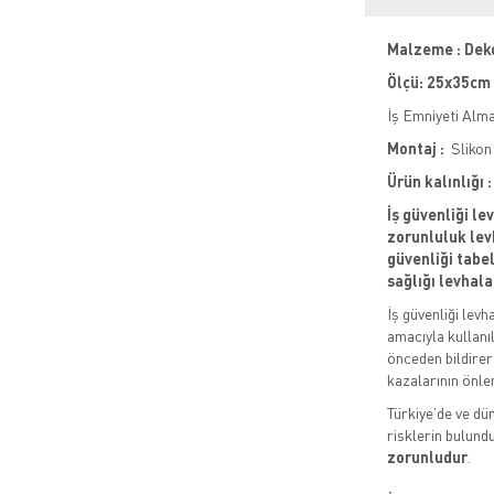
Malzeme : Dek
Ölçü: 25x35cm
İş Emniyeti Alm
Montaj :
Slikon 
Ürün kalınlığı
İş güvenliği le
zorunluluk levh
güvenliği tabela
sağlığı levhala
İş güvenliği levh
amacıyla kullanıl
önceden bildirere
kazalarının önle
Türkiye’de ve dün
risklerin bulund
zorunludur
.