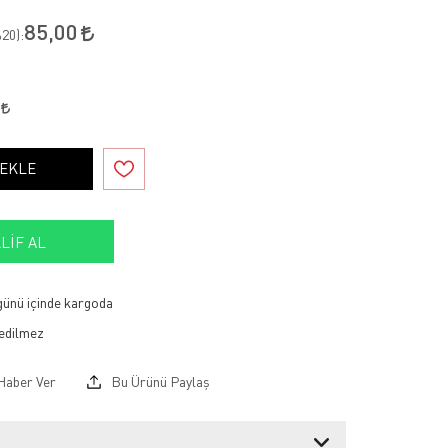
85,00
20
):
0
 EKLE
LIF AL
 günü içinde kargoda
Haber Ver
Bu Ürünü Paylaş