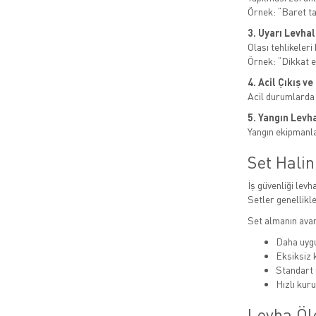
Örnek: “Baret t
3. Uyarı Levhal
Olası tehlikeleri b
Örnek: “Dikkat el
4. Acil Çıkış v
Acil durumlarda
5. Yangın Levha
Yangın ekipmanlar
Set Hali
İş güvenliği levha
Setler genellikle
Set almanın avan
Daha uygu
Eksiksiz
Standart 
Hızlı kur
Levha Öl