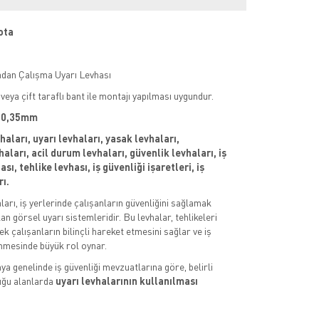
ota
adan Çalışma Uyarı Levhası
veya çift taraflı bant ile montajı yapılması uygundur.
 : 0,35mm
vhaları, uyarı levhaları, yasak levhaları,
aları, acil durum levhaları, güvenlik levhaları, iş
sı, tehlike levhası, iş güvenliği işaretleri, iş
rı.
aları, iş yerlerinde çalışanların güvenliğini sağlamak
an görsel uyarı sistemleridir. Bu levhalar, tehlikeleri
k çalışanların bilinçli hareket etmesini sağlar ve iş
nmesinde büyük rol oynar.
ya genelinde iş güvenliği mevzuatlarına göre, belirli
uğu alanlarda
uyarı levhalarının kullanılması