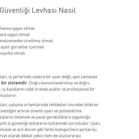
Güvenliği Levhası Nasıl
lanına uygun olmalı
ara uygun olmalı
 malzemeden üretilmiş olmalı
aşılır görseller içermeli
oyutta olmalı
aları, iş yerlerinde sadece bir uyarı değil, aynı zamanda
 bir sistemdir
. Doğru konumlandırılmış ve doğru
, iş kazalarını ciddi oranda azaltır ve profesyonel bir
luşturur.
aları, çalışma ortamlarında tehlikeleri önceden bildiren
üvenliğini artıran önemli uyarı ve yönlendirme
azalarını önlemek ve yasal gerekliliklere uygunluğu
itli iş güvenliği levhalarını kullanmak zorunludur. Uyarı,
luluk ve acil durum gibi farklı kategorilere ayrılan bu
rsel olarak dikkat çekici hem de uluslararası