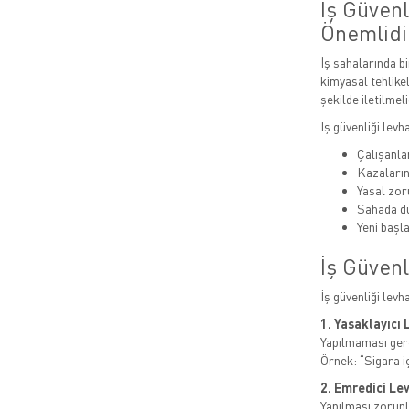
İş Güven
Önemlidi
İş sahalarında bi
kimyasal tehlikel
şekilde iletilmeli
İş güvenliği levh
Çalışanlar
Kazaları
Yasal zor
Sahada dü
Yeni başla
İş Güvenl
İş güvenliği levh
1. Yasaklayıcı 
Yapılmaması gere
Örnek: “Sigara i
2. Emredici Le
Yapılması zorunl