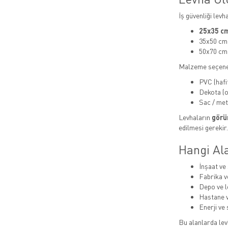
İş güvenliği levh
25x35 cm
35x50 cm
50x70 cm
Malzeme seçene
PVC (hafi
Dekota (or
Sac / met
Levhaların
görün
edilmesi gerekir.
Hangi Ala
İnşaat ve 
Fabrika v
Depo ve lo
Hastane v
Enerji ve 
Bu alanlarda levh