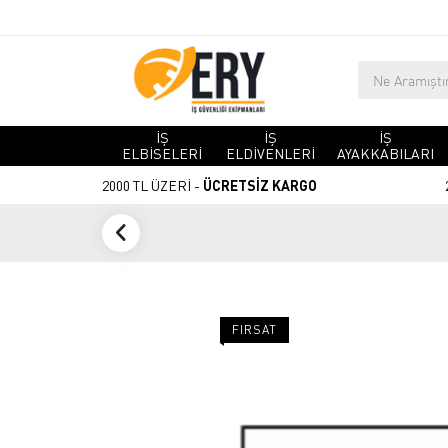
İŞ
İŞ
İŞ
ELBİSELERİ
ELDİVENLERİ
AYAKKABILARI
2000 TL ÜZERİ -
ÜCRETSİZ KARGO
FIRSAT